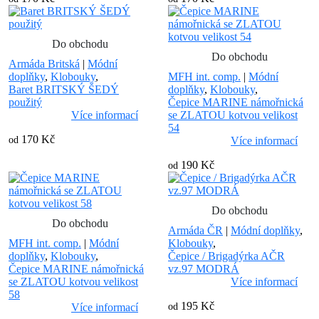
Do obchodu
Do obchodu
Armáda Britská
|
Módní
doplňky
,
Klobouky
,
MFH int. comp.
|
Módní
Baret BRITSKÝ ŠEDÝ
doplňky
,
Klobouky
,
použitý
Čepice MARINE námořnická
Více informací
se ZLATOU kotvou velikost
54
170 Kč
od
Více informací
190 Kč
od
Do obchodu
Do obchodu
Armáda ČR
|
Módní doplňky
,
MFH int. comp.
|
Módní
Klobouky
,
doplňky
,
Klobouky
,
Čepice / Brigadýrka AČR
Čepice MARINE námořnická
vz.97 MODRÁ
se ZLATOU kotvou velikost
Více informací
58
195 Kč
Více informací
od