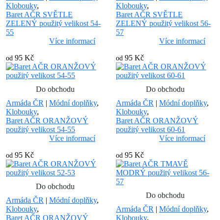
Klobouky
,
Klobouky
,
Baret AČR SVĚTLE
Baret AČR SVĚTLE
ZELENÝ použitý velikost 54-
ZELENÝ použitý velikost 56-
55
57
Více informací
Více informací
95 Kč
95 Kč
od
od
Do obchodu
Do obchodu
Armáda ČR
|
Módní doplňky
,
Armáda ČR
|
Módní doplňky
,
Klobouky
,
Klobouky
,
Baret AČR ORANŽOVÝ
Baret AČR ORANŽOVÝ
použitý velikost 54-55
použitý velikost 60-61
Více informací
Více informací
95 Kč
95 Kč
od
od
Do obchodu
Do obchodu
Armáda ČR
|
Módní doplňky
,
Klobouky
,
Armáda ČR
|
Módní doplňky
,
Baret AČR ORANŽOVÝ
Klobouky
,