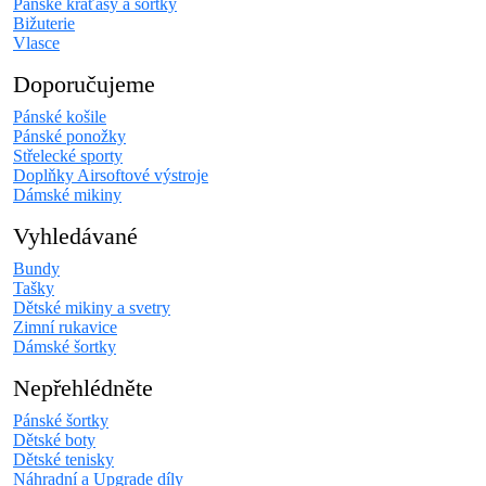
Pánské kraťasy a šortky
Bižuterie
Vlasce
Doporučujeme
Pánské košile
Pánské ponožky
Střelecké sporty
Doplňky Airsoftové výstroje
Dámské mikiny
Vyhledávané
Bundy
Tašky
Dětské mikiny a svetry
Zimní rukavice
Dámské šortky
Nepřehlédněte
Pánské šortky
Dětské boty
Dětské tenisky
Náhradní a Upgrade díly