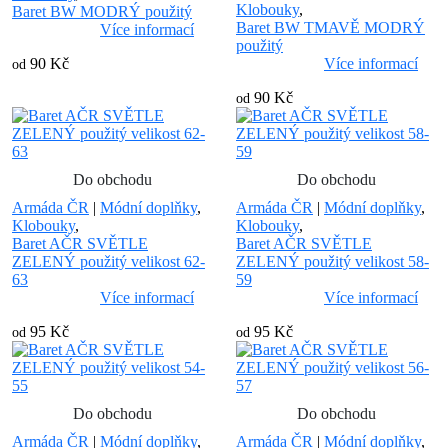
Klobouky
,
Baret BW MODRÝ použitý
Baret BW TMAVĚ MODRÝ
Více informací
použitý
90 Kč
Více informací
od
90 Kč
od
Do obchodu
Do obchodu
Armáda ČR
|
Módní doplňky
,
Armáda ČR
|
Módní doplňky
,
Klobouky
,
Klobouky
,
Baret AČR SVĚTLE
Baret AČR SVĚTLE
ZELENÝ použitý velikost 62-
ZELENÝ použitý velikost 58-
63
59
Více informací
Více informací
95 Kč
95 Kč
od
od
Do obchodu
Do obchodu
Armáda ČR
|
Módní doplňky
,
Armáda ČR
|
Módní doplňky
,