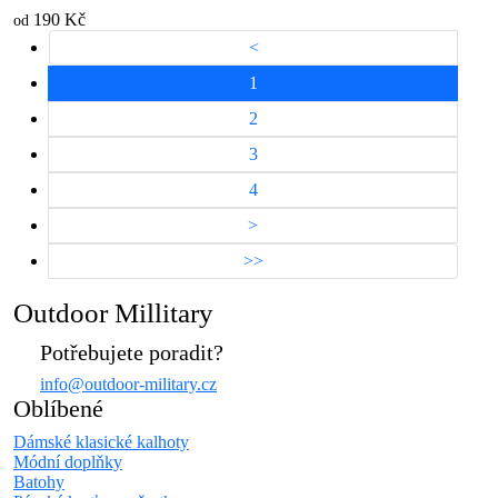
190 Kč
od
<
1
2
3
4
>
>>
Outdoor Millitary
Potřebujete poradit?
info@outdoor-military.cz
Oblíbené
Dámské klasické kalhoty
Módní doplňky
Batohy