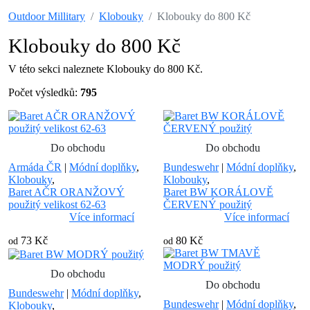
Outdoor Millitary
Klobouky
Klobouky do 800 Kč
Klobouky do 800 Kč
V této sekci naleznete Klobouky do 800 Kč.
Počet výsledků:
795
Do obchodu
Do obchodu
Armáda ČR
|
Módní doplňky
,
Bundeswehr
|
Módní doplňky
,
Klobouky
,
Klobouky
,
Baret AČR ORANŽOVÝ
Baret BW KORÁLOVĚ
použitý velikost 62-63
ČERVENÝ použitý
Více informací
Více informací
73 Kč
80 Kč
od
od
Do obchodu
Do obchodu
Bundeswehr
|
Módní doplňky
,
Bundeswehr
|
Módní doplňky
,
Klobouky
,