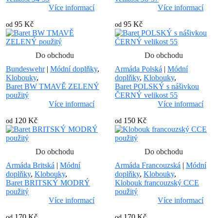
Více informací
Více informací
95 Kč
95 Kč
od
od
Do obchodu
Do obchodu
Bundeswehr
|
Módní doplňky
,
Armáda Polská
|
Módní
Klobouky
,
doplňky
,
Klobouky
,
Baret BW TMAVĚ ZELENÝ
Baret POLSKÝ s nášivkou
použitý
ČERNÝ velikost 55
Více informací
Více informací
120 Kč
150 Kč
od
od
Do obchodu
Do obchodu
Armáda Britská
|
Módní
Armáda Francouzská
|
Módní
doplňky
,
Klobouky
,
doplňky
,
Klobouky
,
Baret BRITSKÝ MODRÝ
Klobouk francouzský CCE
použitý
použitý
Více informací
Více informací
170 Kč
170 Kč
od
od