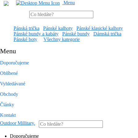
Menu
Pánská trička
Pánské kalhoty
Pánské klasické kalhoty
Pánské bundy a kabáty
Pánské bundy
Dámská trička
Pánské boty
Všechny kategorie
Menu
Doporučujeme
Oblíbené
Vyhledávané
Obchody
Články
Kontakt
Outdoor Millitary
.
Doporučujeme