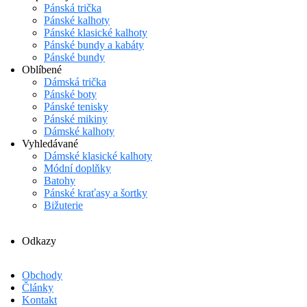
Pánská trička
Pánské kalhoty
Pánské klasické kalhoty
Pánské bundy a kabáty
Pánské bundy
Oblíbené
Dámská trička
Pánské boty
Pánské tenisky
Pánské mikiny
Dámské kalhoty
Vyhledávané
Dámské klasické kalhoty
Módní doplňky
Batohy
Pánské kraťasy a šortky
Bižuterie
Odkazy
Obchody
Články
Kontakt