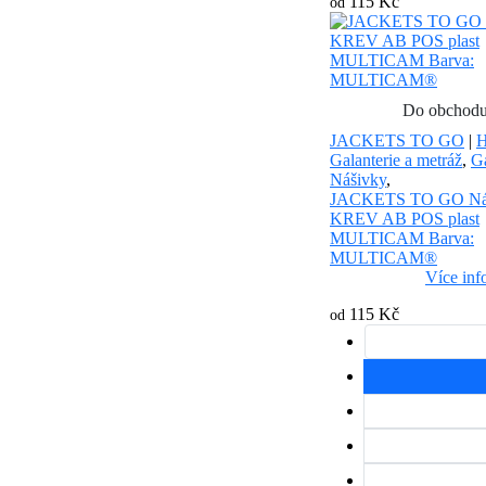
115 Kč
od
Do obchod
JACKETS TO GO
|
H
Galanterie a metráž
,
Ga
Nášivky
,
JACKETS TO GO Ná
KREV AB POS plast
MULTICAM Barva:
MULTICAM®
Více inf
115 Kč
od