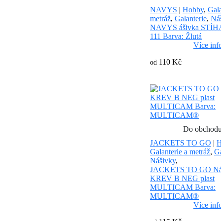
NAVYS
|
Hobby
,
Gala
metráž
,
Galanterie
,
Ná
NAVYS ášivka STÍH
111 Barva: Žlutá
Více inf
110 Kč
od
Do obchod
JACKETS TO GO
|
H
Galanterie a metráž
,
Ga
Nášivky
,
JACKETS TO GO Ná
KREV B NEG plast
MULTICAM Barva:
MULTICAM®
Více inf