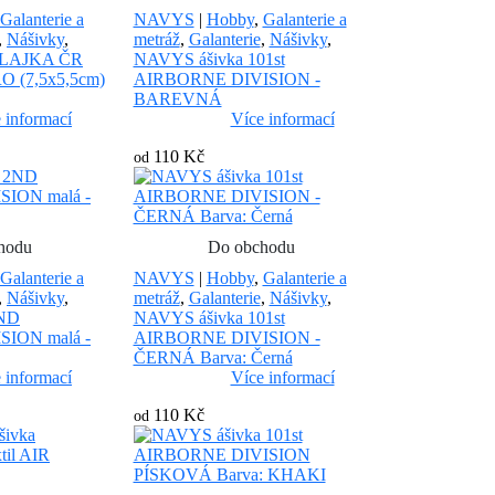
Galanterie a
NAVYS
|
Hobby
,
Galanterie a
,
Nášivky
,
metráž
,
Galanterie
,
Nášivky
,
VLAJKA ČR
NAVYS ášivka 101st
 (7,5x5,5cm)
AIRBORNE DIVISION -
BAREVNÁ
 informací
Více informací
110 Kč
od
hodu
Do obchodu
Galanterie a
NAVYS
|
Hobby
,
Galanterie a
,
Nášivky
,
metráž
,
Galanterie
,
Nášivky
,
2ND
NAVYS ášivka 101st
ION malá -
AIRBORNE DIVISION -
ČERNÁ Barva: Černá
 informací
Více informací
110 Kč
od