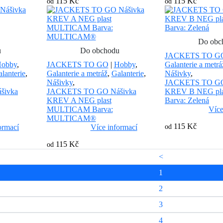
115 Kč
115 Kč
od
od
Do obc
u
Do obchodu
JACKETS TO G
obby
,
JACKETS TO GO
|
Hobby
,
Galanterie a metrá
lanterie
,
Galanterie a metráž
,
Galanterie
,
Nášivky
,
Nášivky
,
JACKETS TO GO
šivka
JACKETS TO GO Nášivka
KREV B NEG pl
KREV A NEG plast
Barva: Zelená
MULTICAM Barva:
Více
MULTICAM®
115 Kč
ormací
Více informací
od
115 Kč
od
<
1
2
3
4