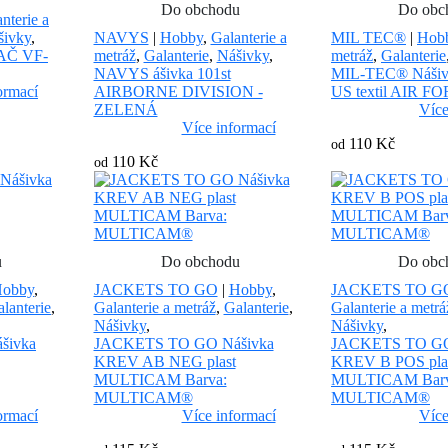
Do obchodu
Do obc
nterie a
šivky
,
NAVYS
|
Hobby
,
Galanterie a
MIL TEC®
|
Hob
AČ VF-
metráž
,
Galanterie
,
Nášivky
,
metráž
,
Galanterie
NAVYS ášivka 101st
MIL-TEC® Nášivka
ormací
AIRBORNE DIVISION -
US textil AIR 
ZELENÁ
Více
Více informací
110 Kč
od
110 Kč
od
u
Do obchodu
Do obc
obby
,
JACKETS TO GO
|
Hobby
,
JACKETS TO G
lanterie
,
Galanterie a metráž
,
Galanterie
,
Galanterie a metrá
Nášivky
,
Nášivky
,
šivka
JACKETS TO GO Nášivka
JACKETS TO GO
KREV AB NEG plast
KREV B POS pla
MULTICAM Barva:
MULTICAM Barv
MULTICAM®
MULTICAM®
ormací
Více informací
Více