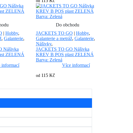
115 Kč
od
hodu
Do obchodu
O
|
Hobby
,
JACKETS TO GO
|
Hobby
,
ž
,
Galanterie
,
Galanterie a metráž
,
Galanterie
,
Nášivky
,
 Nášivka
JACKETS TO GO Nášivka
ast ZELENÁ
KREV B POS plast ZELENÁ
Barva: Zelená
 informací
Více informací
115 Kč
od