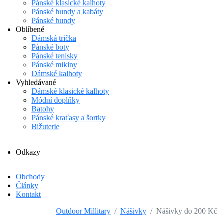
Pánské klasické kalhoty
Pánské bundy a kabáty
Pánské bundy
Oblíbené
Dámská trička
Pánské boty
Pánské tenisky
Pánské mikiny
Dámské kalhoty
Vyhledávané
Dámské klasické kalhoty
Módní doplňky
Batohy
Pánské kraťasy a šortky
Bižuterie
Odkazy
Obchody
Články
Kontakt
Outdoor Millitary
Nášivky
Nášivky do 200 Kč