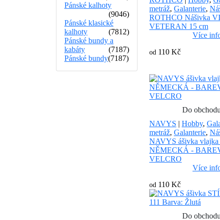
Pánské kalhoty
metráž
,
Galanterie
,
Ná
(9046)
ROTHCO Nášivka 
Pánské klasické
VETERAN 15 cm
kalhoty
(7812)
Více inf
Pánské bundy a
kabáty
(7187)
110 Kč
od
Pánské bundy
(7187)
Do obchod
NAVYS
|
Hobby
,
Gala
metráž
,
Galanterie
,
Ná
NAVYS ášivka vlajk
NĚMECKÁ - BARE
VELCRO
Více inf
110 Kč
od
Do obchod