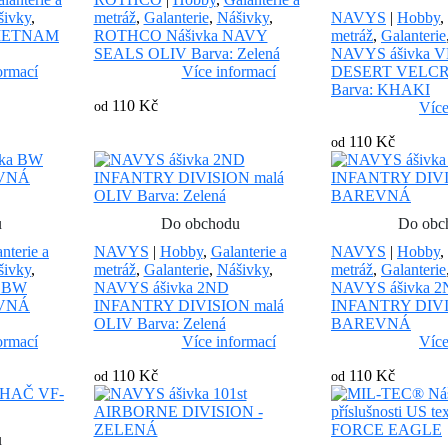
šivky
,
metráž
,
Galanterie
,
Nášivky
,
NAVYS
|
Hobby
,
VIETNAM
ROTHCO Nášivka NAVY
metráž
,
Galanterie
SEALS OLIV Barva: Zelená
NAVYS ášivka 
ormací
Více informací
DESERT VELCRO
Barva: KHAKI
110 Kč
od
Více
110 Kč
od
u
Do obchodu
Do obc
nterie a
NAVYS
|
Hobby
,
Galanterie a
NAVYS
|
Hobby
,
šivky
,
metráž
,
Galanterie
,
Nášivky
,
metráž
,
Galanterie
a BW
NAVYS ášivka 2ND
NAVYS ášivka 
VNÁ
INFANTRY DIVISION malá
INFANTRY DIVIS
OLIV Barva: Zelená
BAREVNÁ
ormací
Více informací
Více
110 Kč
110 Kč
od
od
u