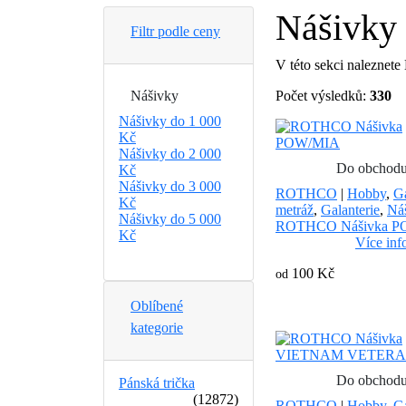
Nášivky
Filtr podle ceny
V této sekci naleznet
Nášivky
Počet výsledků:
330
Nášivky do 1 000
Kč
Nášivky do 2 000
Do obchod
Kč
Nášivky do 3 000
ROTHCO
|
Hobby
,
Ga
Kč
metráž
,
Galanterie
,
Ná
Nášivky do 5 000
ROTHCO Nášivka 
Kč
Více inf
100 Kč
od
Oblíbené
kategorie
Do obchod
Pánská trička
(12872)
ROTHCO
|
Hobby
,
Ga