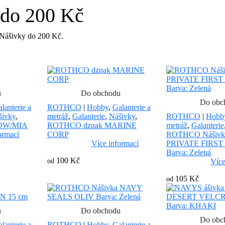
 do 200 Kč
e Nášivky do 200 Kč.
u
Do obchodu
Do obc
lanterie a
ROTHCO
|
Hobby
,
Galanterie a
šivky
,
metráž
,
Galanterie
,
Nášivky
,
ROTHCO
|
Hobb
POW/MIA
ROTHCO dznak MARINE
metráž
,
Galanterie
ormací
CORP
ROTHCO Nášivka
Více informací
PRIVATE FIRST
Barva: Zelená
100 Kč
od
Více
105 Kč
od
u
Do obchodu
Do obc
lanterie a
ROTHCO
|
Hobby
,
Galanterie a