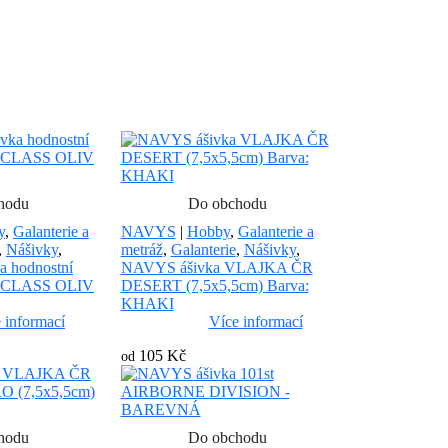
hodu
Do obchodu
y
,
Galanterie a
NAVYS
|
Hobby
,
Galanterie a
,
Nášivky
,
metráž
,
Galanterie
,
Nášivky
,
 hodnostní
NAVYS ášivka VLAJKA ČR
 CLASS OLIV
DESERT (7,5x5,5cm) Barva:
KHAKI
 informací
Více informací
105 Kč
od
hodu
Do obchodu