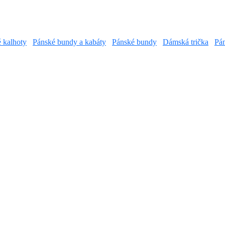
é kalhoty
Pánské bundy a kabáty
Pánské bundy
Dámská trička
Pán