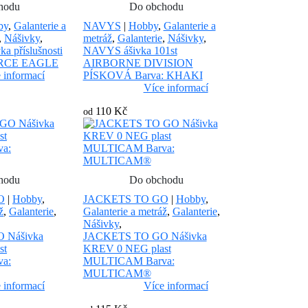
hodu
Do obchodu
by
,
Galanterie a
NAVYS
|
Hobby
,
Galanterie a
,
Nášivky
,
metráž
,
Galanterie
,
Nášivky
,
 příslušnosti
NAVYS ášivka 101st
FORCE EAGLE
AIRBORNE DIVISION
 informací
PÍSKOVÁ Barva: KHAKI
Více informací
110 Kč
od
hodu
Do obchodu
O
|
Hobby
,
JACKETS TO GO
|
Hobby
,
ž
,
Galanterie
,
Galanterie a metráž
,
Galanterie
,
Nášivky
,
 Nášivka
JACKETS TO GO Nášivka
st
KREV 0 NEG plast
a:
MULTICAM Barva:
MULTICAM®
 informací
Více informací