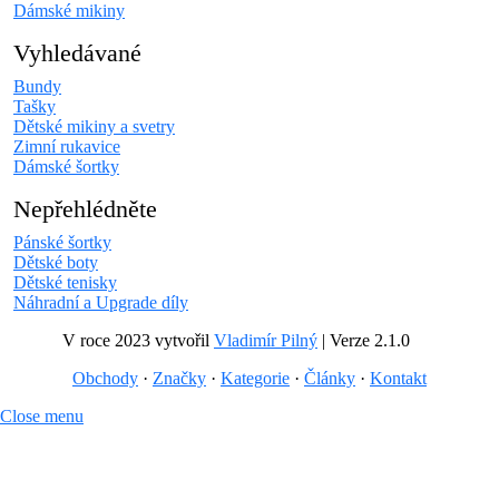
Dámské mikiny
Vyhledávané
Bundy
Tašky
Dětské mikiny a svetry
Zimní rukavice
Dámské šortky
Nepřehlédněte
Pánské šortky
Dětské boty
Dětské tenisky
Náhradní a Upgrade díly
V roce 2023 vytvořil
Vladimír Pilný
| Verze 2.1.0
Obchody
·
Značky
·
Kategorie
·
Články
·
Kontakt
Close menu