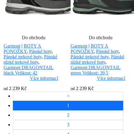
Do obchodu
Do obchodu
Garmont
|
BOTY A
Garmont
|
BOTY A
PONOŽKY
,
Pánské boty
,
PONOŽKY
,
Pánské boty
,
Pánské trekové boty
,
Pánské
Pánské trekové boty
,
Pánské
nízké trekové boty
,
nízké trekové boty
,
Garmont DRAGONTAIL
Garmont DRAGONTAIL
black Velikost: 42
green Velikost: 39,5
Více informací
Více informací
2 239 Kč
2 239 Kč
od
od
<
1
2
3