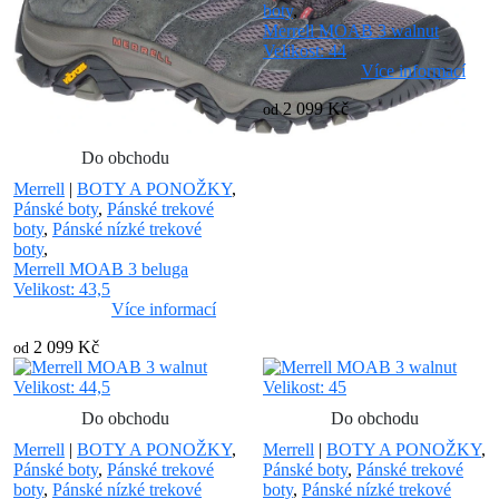
boty
,
Merrell MOAB 3 walnut
Velikost: 44
Více informací
2 099 Kč
od
Do obchodu
Merrell
|
BOTY A PONOŽKY
,
Pánské boty
,
Pánské trekové
boty
,
Pánské nízké trekové
boty
,
Merrell MOAB 3 beluga
Velikost: 43,5
Více informací
2 099 Kč
od
Do obchodu
Do obchodu
Merrell
|
BOTY A PONOŽKY
,
Merrell
|
BOTY A PONOŽKY
,
Pánské boty
,
Pánské trekové
Pánské boty
,
Pánské trekové
boty
,
Pánské nízké trekové
boty
,
Pánské nízké trekové