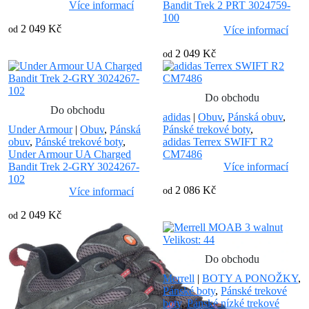
Více informací
Bandit Trek 2 PRT 3024759-
100
2 049 Kč
od
Více informací
2 049 Kč
od
Do obchodu
Do obchodu
adidas
|
Obuv
,
Pánská obuv
,
Under Armour
|
Obuv
,
Pánská
Pánské trekové boty
,
obuv
,
Pánské trekové boty
,
adidas Terrex SWIFT R2
Under Armour UA Charged
CM7486
Bandit Trek 2-GRY 3024267-
Více informací
102
2 086 Kč
Více informací
od
2 049 Kč
od
Do obchodu
Merrell
|
BOTY A PONOŽKY
,
Pánské boty
,
Pánské trekové
boty
,
Pánské nízké trekové