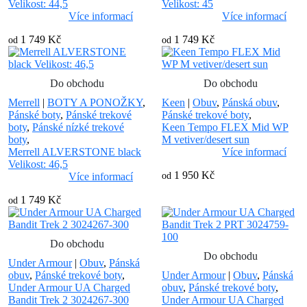
Velikost: 44,5
Velikost: 45
Více informací
Více informací
1 749 Kč
1 749 Kč
od
od
Do obchodu
Do obchodu
Merrell
|
BOTY A PONOŽKY
,
Keen
|
Obuv
,
Pánská obuv
,
Pánské boty
,
Pánské trekové
Pánské trekové boty
,
boty
,
Pánské nízké trekové
Keen Tempo FLEX Mid WP
boty
,
M vetiver/desert sun
Merrell ALVERSTONE black
Více informací
Velikost: 46,5
1 950 Kč
Více informací
od
1 749 Kč
od
Do obchodu
Do obchodu
Under Armour
|
Obuv
,
Pánská
obuv
,
Pánské trekové boty
,
Under Armour
|
Obuv
,
Pánská
Under Armour UA Charged
obuv
,
Pánské trekové boty
,
Bandit Trek 2 3024267-300
Under Armour UA Charged