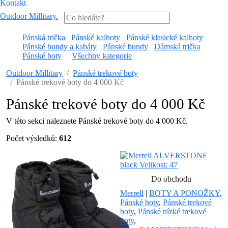
Kontakt
Outdoor Millitary
.
Pánská trička
Pánské kalhoty
Pánské klasické kalhoty
Pánské bundy a kabáty
Pánské bundy
Dámská trička
Pánské boty
Všechny kategorie
Outdoor Millitary
Pánské trekové boty
Pánské trekové boty do 4 000 Kč
Pánské trekové boty do 4 000 Kč
V této sekci naleznete Pánské trekové boty do 4 000 Kč.
Počet výsledků:
612
Do obchodu
Merrell
|
BOTY A PONOŽKY
,
Pánské boty
,
Pánské trekové
boty
,
Pánské nízké trekové
boty
,