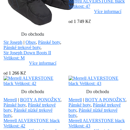
Merrell ALVERSTONE black
Velikost: 47
Více informací
1 749 Kč
od
Do obchodu
Sir Joseph
|
Obuv
,
Pánské boty
,
Pánské trekové boty
,
Sir Joseph Down Boots II
Velikost: M
Více informací
1 266 Kč
od
Do obchodu
Do obchodu
Merrell
|
BOTY A PONOŽKY
,
Merrell
|
BOTY A PONOŽKY
,
Pánské boty
,
Pánské trekové
Pánské boty
,
Pánské trekové
boty
,
Pánské nízké trekové
boty
,
Pánské nízké trekové
boty
,
boty
,
Merrell ALVERSTONE black
Merrell ALVERSTONE black
Velikost: 42
Velikost: 43