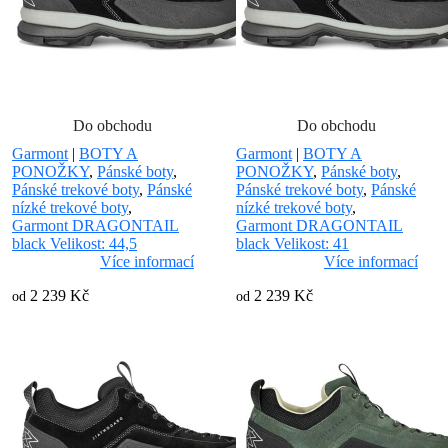
Do obchodu
Do obchodu
Garmont
|
BOTY A
Garmont
|
BOTY A
PONOŽKY
,
Pánské boty
,
PONOŽKY
,
Pánské boty
,
Pánské trekové boty
,
Pánské
Pánské trekové boty
,
Pánské
nízké trekové boty
,
nízké trekové boty
,
Garmont DRAGONTAIL
Garmont DRAGONTAIL
black Velikost: 44,5
black Velikost: 41
Více informací
Více informací
2 239 Kč
2 239 Kč
od
od