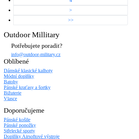
4
>
>>
Outdoor Millitary
Potřebujete poradit?
info@outdoor-military.cz
Oblíbené
Dámské klasické kalhoty
Módní doplňky
Batohy
Pánské kraťasy a šortky
Bižuterie
Vlasce
Doporučujeme
Pánské košile
Pánské ponožky
Střelecké sporty
Doplňky Airsoftové výstroje