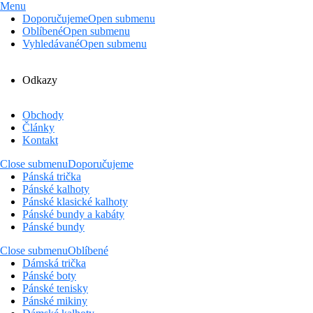
Menu
Doporučujeme
Open submenu
Oblíbené
Open submenu
Vyhledávané
Open submenu
Odkazy
Obchody
Články
Kontakt
Close submenu
Doporučujeme
Pánská trička
Pánské kalhoty
Pánské klasické kalhoty
Pánské bundy a kabáty
Pánské bundy
Close submenu
Oblíbené
Dámská trička
Pánské boty
Pánské tenisky
Pánské mikiny