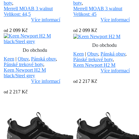
boty
,
boty
,
Merrell MOAB 3 walnut
Merrell MOAB 3 walnut
Velikost: 44,5
Velikost: 45
Více informací
Více informací
2 099 Kč
2 099 Kč
od
od
Do obchodu
Do obchodu
Keen
|
Obuv
,
Pánská obuv
,
Keen
|
Obuv
,
Pánská obuv
,
Pánské trekové boty
,
Pánské trekové boty
,
Keen Newport H2 M
Keen Newport H2 M
Více informací
black/Steel grey
2 217 Kč
Více informací
od
2 217 Kč
od