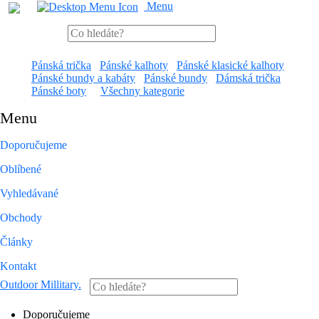
Menu
Pánská trička
Pánské kalhoty
Pánské klasické kalhoty
Pánské bundy a kabáty
Pánské bundy
Dámská trička
Pánské boty
Všechny kategorie
Menu
Doporučujeme
Oblíbené
Vyhledávané
Obchody
Články
Kontakt
Outdoor Millitary
.
Doporučujeme