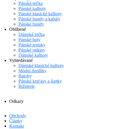
Pánská trička
Pánské kalhoty
Pánské klasické kalhoty
Pánské bundy a kabáty
Pánské bundy
Oblíbené
Dámská trička
Pánské boty
Pánské tenisky
Pánské mikiny
Dámské kalhoty
Vyhledávané
Dámské klasické kalhoty
Módní doplňky
Batohy
Pánské kraťasy a šortky
Bižuterie
Odkazy
Obchody
Články
Kontakt