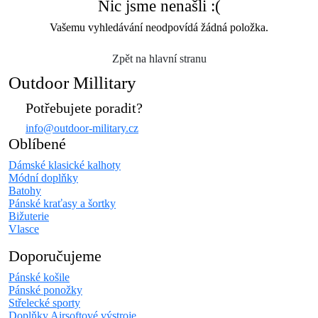
Nic jsme nenašli :(
Vašemu vyhledávání neodpovídá žádná položka.
Zpět na hlavní stranu
Outdoor Millitary
Potřebujete poradit?
info@outdoor-military.cz
Oblíbené
Dámské klasické kalhoty
Módní doplňky
Batohy
Pánské kraťasy a šortky
Bižuterie
Vlasce
Doporučujeme
Pánské košile
Pánské ponožky
Střelecké sporty
Doplňky Airsoftové výstroje