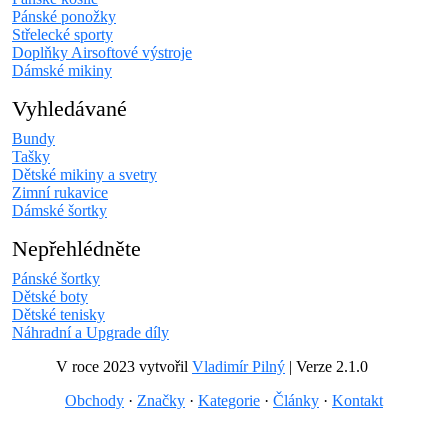
Pánské ponožky
Střelecké sporty
Doplňky Airsoftové výstroje
Dámské mikiny
Vyhledávané
Bundy
Tašky
Dětské mikiny a svetry
Zimní rukavice
Dámské šortky
Nepřehlédněte
Pánské šortky
Dětské boty
Dětské tenisky
Náhradní a Upgrade díly
V roce 2023 vytvořil
Vladimír Pilný
| Verze 2.1.0
Obchody
·
Značky
·
Kategorie
·
Články
·
Kontakt