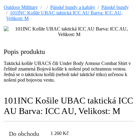
Outdoor Millitary
Pánské bundy a kabáty
Pánské bundy
101INC Košile UBAC taktická ICC AU Barva: ICC AU,
Velikost: M
Popis produktu
Taktická košile UBACS čili Under Body Armour Combat Shirt v
češtině znamená Bojová košile k nošení pod ochrannou vestou.
Jedná se o taktickou košili (neboli také taktické triko) určenou k
nošení pod bojovou vestu.
101INC Košile UBAC taktická ICC
AU Barva: ICC AU, Velikost: M
Do obchodu
1 260 Kč