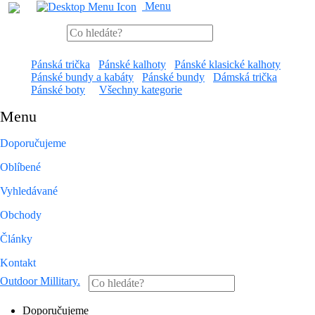
Menu
Pánská trička
Pánské kalhoty
Pánské klasické kalhoty
Pánské bundy a kabáty
Pánské bundy
Dámská trička
Pánské boty
Všechny kategorie
Menu
Doporučujeme
Oblíbené
Vyhledávané
Obchody
Články
Kontakt
Outdoor Millitary
.
Doporučujeme