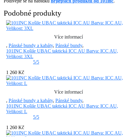
Podívejte se na nabídku
nejlepších produktů od 101inc
.
Podobné produkty
Více informací
,
Pánské bundy a kabáty
,
Pánské bundy
,
101INC Košile UBAC taktická ICC AU Barva: ICC AU,
Velikost: 3XL
5/5
1 260 Kč
Více informací
,
Pánské bundy a kabáty
,
Pánské bundy
,
101INC Košile UBAC taktická ICC AU Barva: ICC AU,
Velikost: L
5/5
1 260 Kč