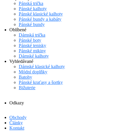
Pánská trička
Pánské kalhoty
Pánské klasické kalhoty
Pánské bundy a kabáty
Pánské bundy
Oblíbené
Dámská trička
Pánské boty
Pánské tenisky
Pánské mikiny
Dámské kalhoty
Vyhledávané
Dámské klasické kalhoty
Módní doplňky
Batohy
Pánské kraťasy a šortky
Bižuterie
Odkazy
Obchody
Články
Kontakt