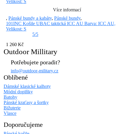
Více informací
,
Pánské bundy a kabáty
,
Pánské bundy
,
101INC Košile UBAC taktická ICC AU Barva: ICC AU,
Velikost: S
5/5
1 260 Kč
Outdoor Millitary
Potřebujete poradit?
info@outdoor-military.cz
Oblíbené
Dámské klasické kalhoty
Módní doplňky
Batohy
Pánské kraťasy a šortky
Bižuterie
Vlasce
Doporučujeme
Pánské košile