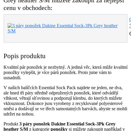
Grey heather S/M můžete zakoupit za nejlepší
cenu v obchodech:
Popis produktu
Kvalitní pár ponožek je nezbytný. A jediná věc, která může kvalitní
ponožky vylepšit, je více párů ponožek. Proto jsme vám to
usnadnili.
V našich balíčcích Essential Sock Pack najdete ne jeden, ne dva,
ale hned tři páry středně odpružených ponožek, které odvádějí
vlhkost, větrají síťovinou a podporují klenbu, do kterých můžete
vklouznout. Dokonce jsou vyrobeny z recyklované polyesterové
směsi a dodávají se ve třech samostatných barvách, abyste se mohli
udržet na nohou.
Produkt
3 páry ponožek Dakine Essential Sock-3Pk Grey
heather S/M
z kategorie
ponožky
si můžete zakoupit například v