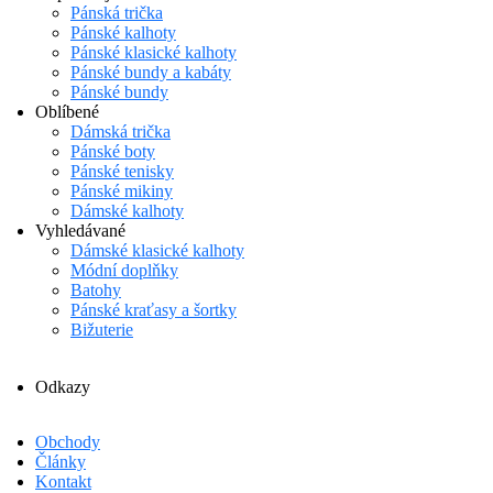
Pánská trička
Pánské kalhoty
Pánské klasické kalhoty
Pánské bundy a kabáty
Pánské bundy
Oblíbené
Dámská trička
Pánské boty
Pánské tenisky
Pánské mikiny
Dámské kalhoty
Vyhledávané
Dámské klasické kalhoty
Módní doplňky
Batohy
Pánské kraťasy a šortky
Bižuterie
Odkazy
Obchody
Články
Kontakt