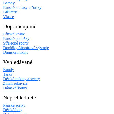
Batohy
Pánské kraťasy a šortky
Bižuterie
Vlasce
Doporučujeme
Pánské košile
Pánské ponožky
Střelecké sporty
Doplňky Airsoftové výstroje
Dámské mikiny
Vyhledávané
Bundy
Tašky
Dětské mikiny a svetry
Zimní rukavice
Dámské šortky
Nepřehlédněte
Pánské šortky
Dětské boty