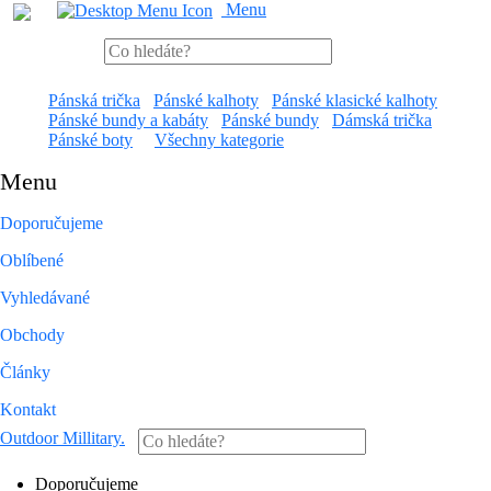
Menu
Pánská trička
Pánské kalhoty
Pánské klasické kalhoty
Pánské bundy a kabáty
Pánské bundy
Dámská trička
Pánské boty
Všechny kategorie
Menu
Doporučujeme
Oblíbené
Vyhledávané
Obchody
Články
Kontakt
Outdoor Millitary
.
Doporučujeme