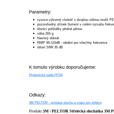
Parametry:
vysoce výkonný chránič s dvojitou stěnou mušlí
pozoruhodný účinek tlumení v celém rozsahu frekv
těsnicí polštářky plněné pěnou
váha 265 g
hlavový oblouk
RNR* 95-110dB - ideální pro všechny frekvence
útlum SNR 35 dB
K tomuto výrobku doporučujeme:
Hygienická sada HY54
Odkazy:
3M PELTOR - ochrana sluchu a zraku pro střelce
Produkt
3M / PELTOR Střelecká sluchátka 3M 