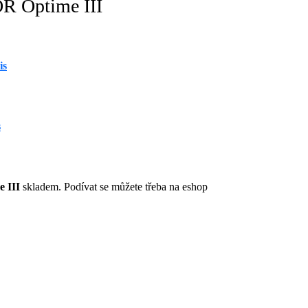
OR Optime III
is
s
 III
skladem. Podívat se můžete třeba na eshop