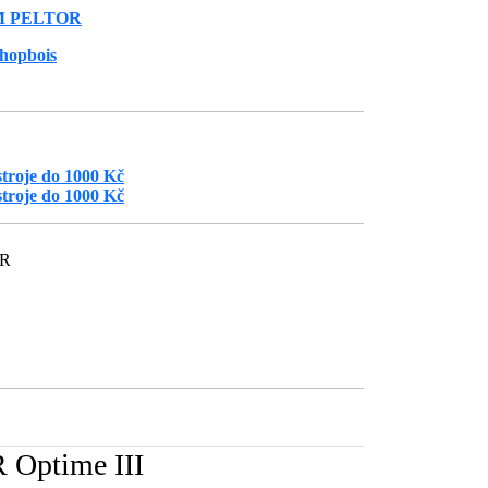
M PELTOR
hopbois
stroje do 1000 Kč
stroje do 1000 Kč
ČR
 Optime III