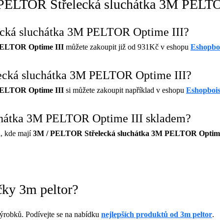
/ PELTOR Střelecká sluchátka 3M PELT
ecká sluchátka 3M PELTOR Optime III?
PELTOR Optime III
můžete zakoupit již od 931Kč v eshopu
Eshopbo
ecká sluchátka 3M PELTOR Optime III?
PELTOR Optime III
si můžete zakoupit například v eshopu
Eshopboi
chátka 3M PELTOR Optime III skladem?
, kde mají
3M / PELTOR Střelecká sluchátka 3M PELTOR Optime
čky 3m peltor?
ýrobků. Podívejte se na nabídku
nejlepších produktů od 3m peltor
.