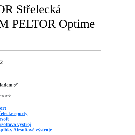
R Střelecká
 3M PELTOR Optime
Kč
ladem ✅
⭐⭐⭐⭐
ort
řelecké sporty
rsoft
rsoftová výstroj
plňky Airsoftové výstroje