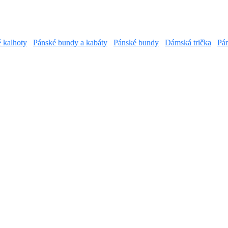
é kalhoty
Pánské bundy a kabáty
Pánské bundy
Dámská trička
Pán