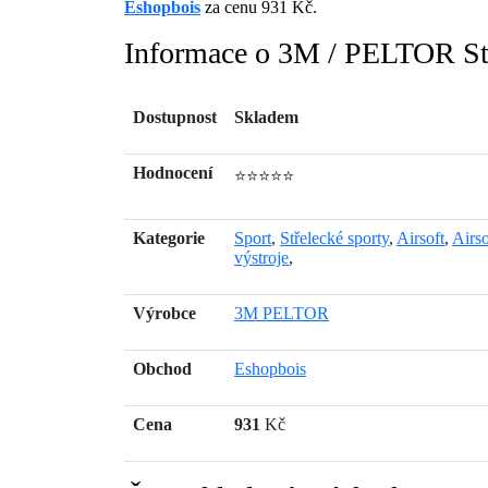
Eshopbois
za cenu 931 Kč.
Informace o 3M / PELTOR St
Dostupnost
Skladem
Hodnocení
⭐⭐⭐⭐⭐
Kategorie
Sport
,
Střelecké sporty
,
Airsoft
,
Airso
výstroje
,
Výrobce
3M PELTOR
Obchod
Eshopbois
Cena
931
Kč