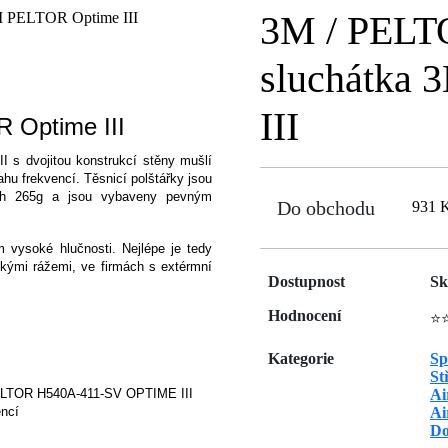
3M / PELTO
sluchátka
III
 Optime III
 s dvojitou konstrukcí stěny mušlí
u frekvencí. Těsnicí polštářky jsou
ých 265g a jsou vybaveny pevným
Do obchodu
931 
 vysoké hlučnosti. Nejlépe je tedy
velkými rážemi, ve firmách s extérmní
Dostupnost
Sk
Hodnocení
⭐
Kategorie
Sp
St
 PELTOR H540A-411-SV OPTIME III
Ai
encí
Ai
Do