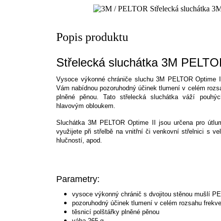
Popis produktu
Střelecká sluchátka 3M PELTOR
Vysoce výkonné chrániče sluchu 3M PELTOR Optime III
Vám nabídnou pozoruhodný účinek tlumení v celém rozsah
plněné pěnou. Tato střelecká sluchátka váží pouh
hlavovým obloukem.
Sluchátka 3M PELTOR Optime II jsou určena pro útlum
využijete při střelbě na vnitřní či venkovní střelnici s 
hlučností, apod.
Parametry:
vysoce výkonný chránič s dvojitou stěnou mušlí
pozoruhodný účinek tlumení v celém rozsahu frekv
těsnicí polštářky plněné pěnou
váha 265 g