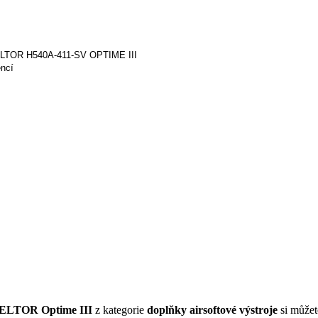
 PELTOR H540A-411-SV OPTIME III
encí
PELTOR Optime III
z kategorie
doplňky airsoftové výstroje
si můžet