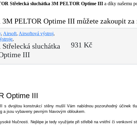
OR Střelecká sluchátka 3M PELTOR Optime III
a díky našemu por
 3M PELTOR Optime III můžete zakoupit za n
y
,
Airsoft
,
Airsoftová výstroj
,
ýstroje
,
931 Kč
Střelecká sluchátka
ptime III
 Optime III
s dvojitou konstrukcí stěny mušlí Vám nabídnou pozoruhodný účinek tlum
65g a jsou vybaveny pevným hlavovým obloukem.
é hlučnosti. Nejlépe je tedy využijete při střelbě na vnitřní či venkovní st