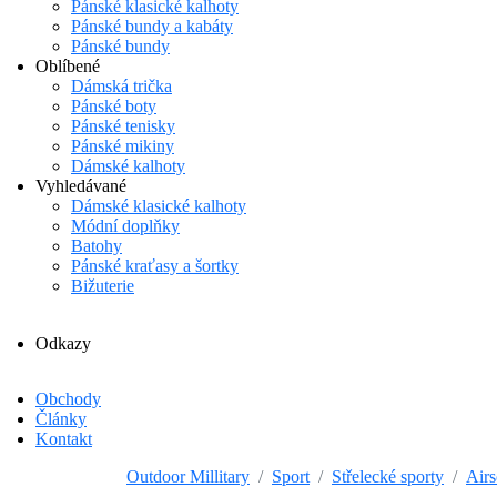
Pánské klasické kalhoty
Pánské bundy a kabáty
Pánské bundy
Oblíbené
Dámská trička
Pánské boty
Pánské tenisky
Pánské mikiny
Dámské kalhoty
Vyhledávané
Dámské klasické kalhoty
Módní doplňky
Batohy
Pánské kraťasy a šortky
Bižuterie
Odkazy
Obchody
Články
Kontakt
Outdoor Millitary
Sport
Střelecké sporty
Airs