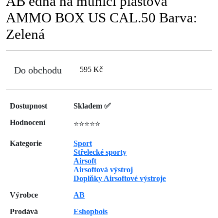
AB edna na munici plastová
AMMO BOX US CAL.50 Barva:
Zelená
Do obchodu
595 Kč
Dostupnost
Skladem ✅
Hodnocení
⭐⭐⭐⭐⭐
Kategorie
Sport
Střelecké sporty
Airsoft
Airsoftová výstroj
Doplňky Airsoftové výstroje
Výrobce
AB
Prodává
Eshopbois