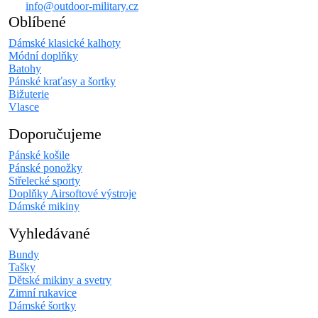
info@outdoor-military.cz
Oblíbené
Dámské klasické kalhoty
Módní doplňky
Batohy
Pánské kraťasy a šortky
Bižuterie
Vlasce
Doporučujeme
Pánské košile
Pánské ponožky
Střelecké sporty
Doplňky Airsoftové výstroje
Dámské mikiny
Vyhledávané
Bundy
Tašky
Dětské mikiny a svetry
Zimní rukavice
Dámské šortky