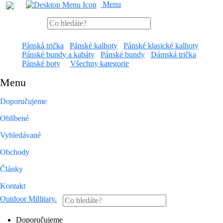
Menu
Pánská trička
Pánské kalhoty
Pánské klasické kalhoty
Pánské bundy a kabáty
Pánské bundy
Dámská trička
Pánské boty
Všechny kategorie
Menu
Doporučujeme
Oblíbené
Vyhledávané
Obchody
Články
Kontakt
Outdoor Millitary
.
Doporučujeme