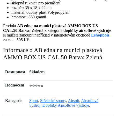
sklopná rukojeť pro přenášení
rozměr: 35 x 18 x 22 cm
materiál: odolný plast Polypropylen
hmotnost: 860 gramů
Produkt
AB edna na munici plastová AMMO BOX US
CAL.50 Barva: Zelená
z kategorie
doplňky airsoftové výstroje
si můžete zakoupit například v internetovém obchodě
Eshopbois
za cenu 595 Kč.
Informace o AB edna na munici plastová
AMMO BOX US CAL.50 Barva: Zelená
Dostupnost
Skladem
Hodnocení
⭐⭐⭐⭐⭐
Kategorie
Sport
,
Střelecké sporty
,
Airsoft
,
Airsoftová
výstroj
,
Doplňky Airsoftové výstroje
,