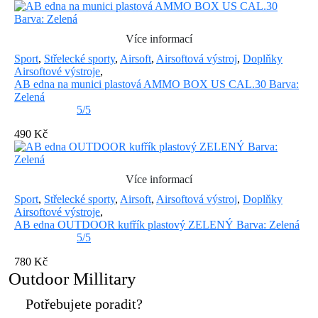
Více informací
Sport
,
Střelecké sporty
,
Airsoft
,
Airsoftová výstroj
,
Doplňky
Airsoftové výstroje
,
AB edna na munici plastová AMMO BOX US CAL.30 Barva:
Zelená
5/5
490 Kč
Více informací
Sport
,
Střelecké sporty
,
Airsoft
,
Airsoftová výstroj
,
Doplňky
Airsoftové výstroje
,
AB edna OUTDOOR kufřík plastový ZELENÝ Barva: Zelená
5/5
780 Kč
Outdoor Millitary
Potřebujete poradit?