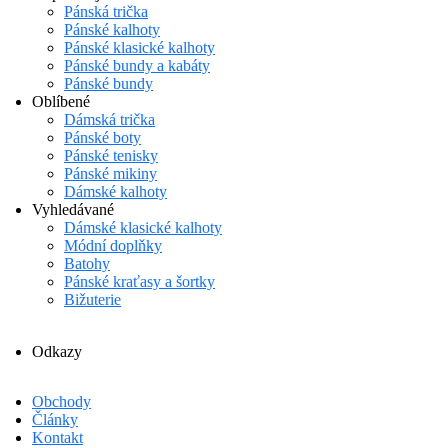
Pánská trička
Pánské kalhoty
Pánské klasické kalhoty
Pánské bundy a kabáty
Pánské bundy
Oblíbené
Dámská trička
Pánské boty
Pánské tenisky
Pánské mikiny
Dámské kalhoty
Vyhledávané
Dámské klasické kalhoty
Módní doplňky
Batohy
Pánské kraťasy a šortky
Bižuterie
Odkazy
Obchody
Články
Kontakt