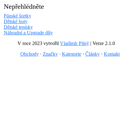
Nepřehlédněte
Pánské šortky
Dětské boty
Dětské tenisky
Náhradní a Upgrade díly
V roce 2023 vytvořil
Vladimír Pilný
| Verze 2.1.0
Obchody
·
Značky
·
Kategorie
·
Články
·
Kontakt