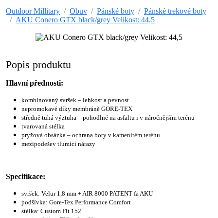
Outdoor Millitary
Obuv
Pánské boty
Pánské trekové boty
AKU Conero GTX black/grey Velikost: 44,5
Popis produktu
Hlavní přednosti:
kombinovaný svršek – lehkost a pevnost
nepromokavé díky membráně GORE-TEX
středně tuhá výztuha – pohodlné na asfaltu i v náročnějším terénu
tvarovaná stélka
pryžová obsázka – ochrana boty v kamenitém terénu
mezipodešev tlumící nárazy
Specifikace:
svršek: Velur 1,8 mm + AIR 8000 PATENT fa AKU
podšívka: Gore-Tex Performance Comfort
stélka: Custom Fit 152