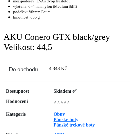
mezipodešev: EVA s dvojí hustotou
výztuha: 6–4 mm nylon (Medium Stiff)
podešev: Vibram Foura
hmotnost: 655 g
AKU Conero GTX black/grey
Velikost: 44,5
Do obchodu
4 343 Kč
Dostupnost
Skladem ✅
Hodnocení
⭐⭐⭐⭐⭐
Kategorie
Obuv
Pánské boty
Pánské trekové boty