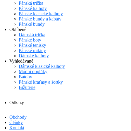
Pánská trička
Pánské kalhoty
Pánské klasické kalhoty
Pánské bundy a kabáty
Pánské bundy
Oblíbené
Dámská trička
Pánské boty
Pánské tenisky
Pánské mikiny
Dámské kalhoty
Vyhledávané
Dámské klasické kalhoty
Módní doplňky
Batohy
Pánské kraťasy a šortky
Bižuterie
Odkazy
Obchody
Články
Kontakt