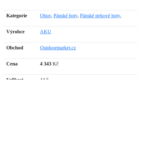
Kategorie
Obuv
,
Pánské boty
,
Pánské trekové boty
,
Výrobce
AKU
Obchod
Outdoormarket.cz
Cena
4 343
Kč
Velikost
44,5
Barva
černá
Často kladené otázky k AKU Conero GTX
black/grey Velikost: 44,5