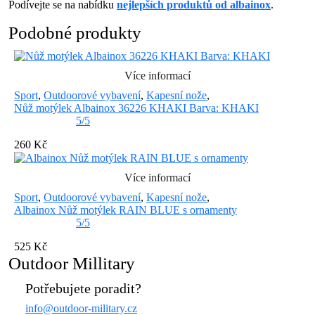
Podívejte se na nabídku
nejlepších produktů od albainox
.
Podobné produkty
Více informací
Sport
,
Outdoorové vybavení
,
Kapesní nože
,
Nůž motýlek Albainox 36226 KHAKI Barva: KHAKI
5/5
260 Kč
Více informací
Sport
,
Outdoorové vybavení
,
Kapesní nože
,
Albainox Nůž motýlek RAIN BLUE s ornamenty
5/5
525 Kč
Outdoor Millitary
Potřebujete poradit?
info@outdoor-military.cz