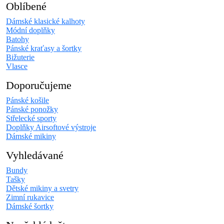
Oblíbené
Dámské klasické kalhoty
Módní doplňky
Batohy
Pánské kraťasy a šortky
Bižuterie
Vlasce
Doporučujeme
Pánské košile
Pánské ponožky
Střelecké sporty
Doplňky Airsoftové výstroje
Dámské mikiny
Vyhledávané
Bundy
Tašky
Dětské mikiny a svetry
Zimní rukavice
Dámské šortky