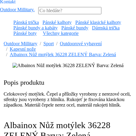
Kontakt
Outdoor Millitary
.
Pánská trička
Pánské kalhoty
Pánské klasické kalhoty
Pánské bundy a kabáty
Pánské bundy
Dámská trička
Pánské boty
Všechny kategorie
Outdoor Millitary
Sport
Outdoorové vybavení
Kapesní nože
Albainox Nůž motýlek 36228 ZELENÝ Barva: Zelená
Popis produktu
Celokovový motýlek. Čepel a příložky vyrobeny z nerezové oceli,
střenky jsou vyrobeny z hliníku. Rukojeť je fixována klasickou
západkou. Materiál čepele nerez ocel, materiál rukojeti hliník.
Albainox Nůž motýlek 36228
ZELENÝ Barva: Zelená