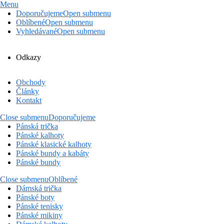
Menu
Doporučujeme
Open submenu
Oblíbené
Open submenu
Vyhledávané
Open submenu
Odkazy
Obchody
Články
Kontakt
Close submenu
Doporučujeme
Pánská trička
Pánské kalhoty
Pánské klasické kalhoty
Pánské bundy a kabáty
Pánské bundy
Close submenu
Oblíbené
Dámská trička
Pánské boty
Pánské tenisky
Pánské mikiny