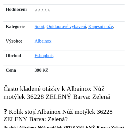
Hodnocení
⭐⭐⭐⭐⭐
Kategorie
Sport
,
Outdoorové vybavení
,
Kapesní nože
,
Výrobce
Albainox
Obchod
Eshopbois
Cena
390
Kč
Často kladené otázky k Albainox Nůž
motýlek 36228 ZELENÝ Barva: Zelená
❓ Kolik stojí Albainox Nůž motýlek 36228
ZELENÝ Barva: Zelená?
Produkt
Albainox Nůž motýlek 36228 ZELENÝ Barva: Zelená