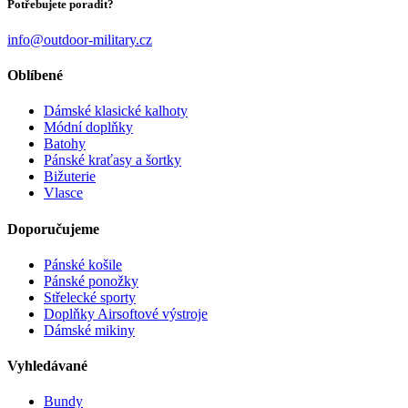
Potřebujete poradit?
info@outdoor-military.cz
Oblíbené
Dámské klasické kalhoty
Módní doplňky
Batohy
Pánské kraťasy a šortky
Bižuterie
Vlasce
Doporučujeme
Pánské košile
Pánské ponožky
Střelecké sporty
Doplňky Airsoftové výstroje
Dámské mikiny
Vyhledávané
Bundy