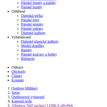
Pánské bundy a kabáty
Pánské bundy
Oblíbené
Dámská trička
Pánské boty
Pánské tenisky
Pánské mikiny
Dámské kalhoty
Vyhledávané
Dámské klasické kalhoty
Módní doplňky
Batohy
Pánské kraťasy a šortky
Bižuterie
Odkazy
Obchody
Články
Kontakt
Outdoor Millitary
Sport
Outdoorové vybavení
Kapesní nože
Albainox Nůž zavírací LEBKA přívěšek