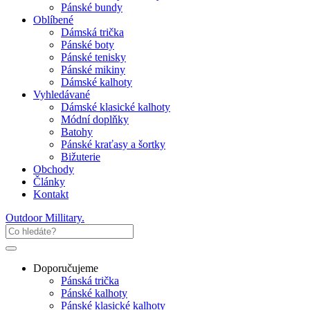
Pánské bundy
Oblíbené
Dámská trička
Pánské boty
Pánské tenisky
Pánské mikiny
Dámské kalhoty
Vyhledávané
Dámské klasické kalhoty
Módní doplňky
Batohy
Pánské kraťasy a šortky
Bižuterie
Obchody
Články
Kontakt
Outdoor Millitary
.
Doporučujeme
Pánská trička
Pánské kalhoty
Pánské klasické kalhoty