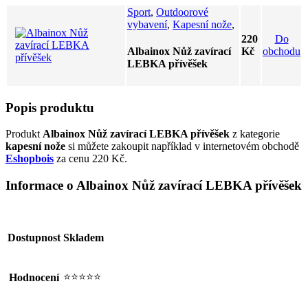
Sport
,
Outdoorové
vybavení
,
Kapesní nože
,
Do
220
obchodu
Albainox Nůž zavírací
Kč
LEBKA přívěšek
Popis produktu
Produkt
Albainox Nůž zavírací LEBKA přívěšek
z kategorie
kapesní nože
si můžete zakoupit například v internetovém obchodě
Eshopbois
za cenu 220 Kč.
Informace o Albainox Nůž zavírací LEBKA přívěšek
Dostupnost
Skladem
⭐⭐⭐⭐⭐
Hodnocení