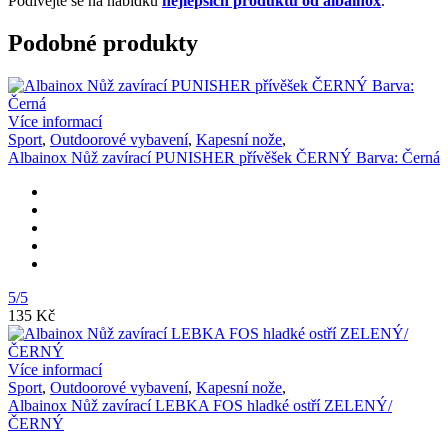
Podívejte se na nabídku
nejlepších produktů od albainox
.
Podobné produkty
Více informací
Sport
,
Outdoorové vybavení
,
Kapesní nože
,
Albainox Nůž zavírací PUNISHER přívěšek ČERNÝ Barva: Černá
5/5
135 Kč
Více informací
Sport
,
Outdoorové vybavení
,
Kapesní nože
,
Albainox Nůž zavírací LEBKA FOS hladké ostří ZELENÝ/
ČERNÝ