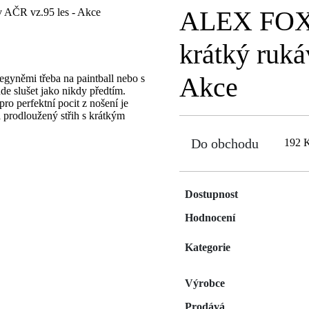
ALEX FOX 
krátký ruká
Akce
legyněmi třeba na paintball nebo s
e slušet jako nikdy předtím.
pro perfektní pocit z nošení je
 prodloužený střih s krátkým
Do obchodu
192 
Dostupnost
Hodnocení
Kategorie
Výrobce
Prodává