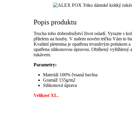
Popis produktu
Trocha toho dobrodružství život osladí. Vyrazte s ko
přítelem na houby. V našem novém tričku Vám to bud
Kvalitní pletenina je opatřena trvanlivým potiskem a 
opatřena silikonovou úpravou. Oblíbený vyštíhlený a
rukávem.
Parametry:
Materiál 100% česaná bavlna
Gramáž 155g/m2
Silikonová úprava
Velikost XL.