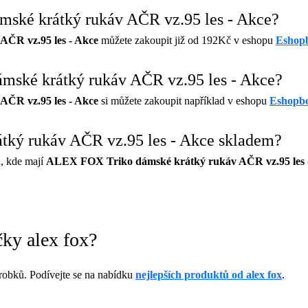
mské krátký rukáv AČR vz.95 les - Akce?
ČR vz.95 les - Akce
můžete zakoupit již od 192Kč v eshopu
Eshopb
mské krátký rukáv AČR vz.95 les - Akce?
ČR vz.95 les - Akce
si můžete zakoupit například v eshopu
Eshopbo
tký rukáv AČR vz.95 les - Akce skladem?
, kde mají
ALEX FOX Triko dámské krátký rukáv AČR vz.95 les 
čky alex fox?
obků. Podívejte se na nabídku
nejlepších produktů od alex fox
.