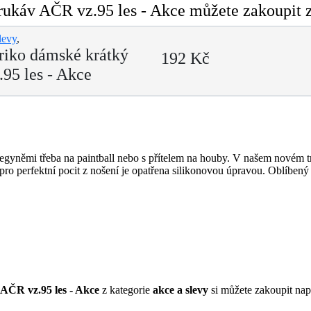
káv AČR vz.95 les - Akce můžete zakoupit za
levy
,
iko dámské krátký
192 Kč
95 les - Akce
olegyněmi třeba na paintball nebo s přítelem na houby. V našem novém t
 pro perfektní pocit z nošení je opatřena silikonovou úpravou. Oblíben
ČR vz.95 les - Akce
z kategorie
akce a slevy
si můžete zakoupit na