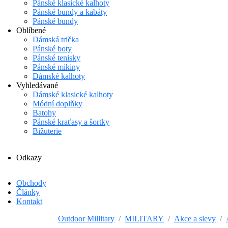
Pánské klasické kalhoty
Pánské bundy a kabáty
Pánské bundy
Oblíbené
Dámská trička
Pánské boty
Pánské tenisky
Pánské mikiny
Dámské kalhoty
Vyhledávané
Dámské klasické kalhoty
Módní doplňky
Batohy
Pánské kraťasy a šortky
Bižuterie
Odkazy
Obchody
Články
Kontakt
Outdoor Millitary
MILITARY
Akce a slevy