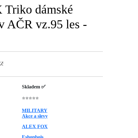
Triko dámské
v AČR vz.95 les -
Kč
Skladem ✅
⭐⭐⭐⭐⭐
MILITARY
Akce a slevy
ALEX FOX
Eshopbois