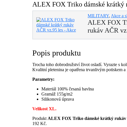
ALEX FOX Triko dámské krátký ru
MILITARY
,
Akce a s
ALEX FOX Tr
rukáv AČR vz.
Popis produktu
Trocha toho dobrodružství život osladí. Vyrazte s k
Kvalitní pletenina je opatřena trvanlivým potiskem a
Parametry:
Materiál 100% česaná bavlna
Gramáž 155g/m2
Silikonová úprava
Velikost XL.
Produkt
ALEX FOX Triko dámské krátký rukáv A
192 Kč.