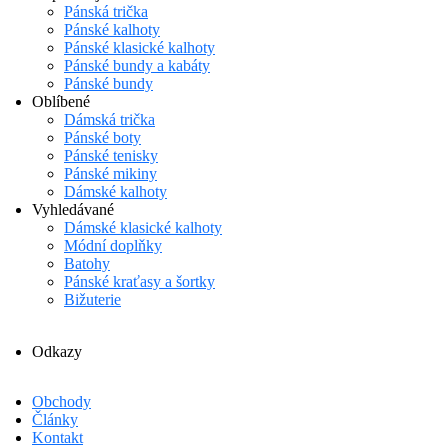
Pánská trička
Pánské kalhoty
Pánské klasické kalhoty
Pánské bundy a kabáty
Pánské bundy
Oblíbené
Dámská trička
Pánské boty
Pánské tenisky
Pánské mikiny
Dámské kalhoty
Vyhledávané
Dámské klasické kalhoty
Módní doplňky
Batohy
Pánské kraťasy a šortky
Bižuterie
Odkazy
Obchody
Články
Kontakt