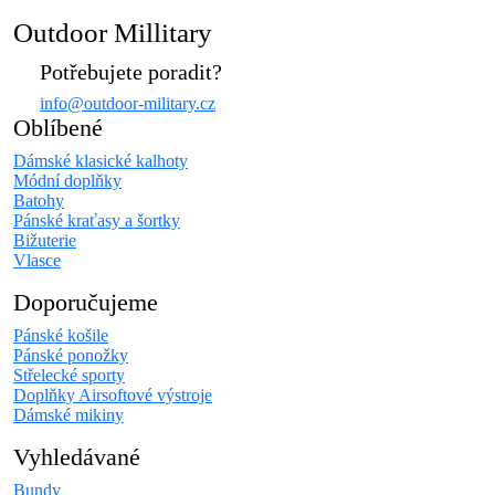
Outdoor Millitary
Potřebujete poradit?
info@outdoor-military.cz
Oblíbené
Dámské klasické kalhoty
Módní doplňky
Batohy
Pánské kraťasy a šortky
Bižuterie
Vlasce
Doporučujeme
Pánské košile
Pánské ponožky
Střelecké sporty
Doplňky Airsoftové výstroje
Dámské mikiny
Vyhledávané
Bundy