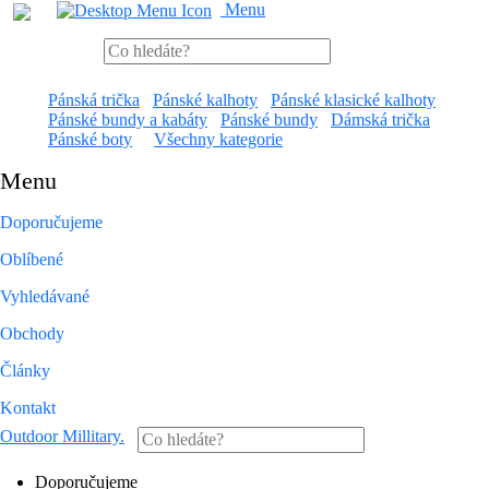
Menu
Pánská trička
Pánské kalhoty
Pánské klasické kalhoty
Pánské bundy a kabáty
Pánské bundy
Dámská trička
Pánské boty
Všechny kategorie
Menu
Doporučujeme
Oblíbené
Vyhledávané
Obchody
Články
Kontakt
Outdoor Millitary
.
Doporučujeme