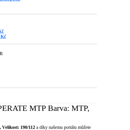
Kč
 Kč
ČR
MPERATE MTP Barva: MTP,
likost: 190/112
a díky našemu portálu můžete