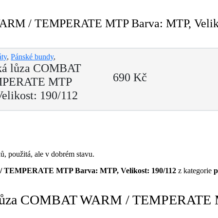
RM / TEMPERATE MTP Barva: MTP, Velikost
áty
,
Pánské bundy
,
ská lůza COMBAT
690 Kč
MPERATE MTP
elikost: 190/112
ů, použitá, ale v dobrém stavu.
 TEMPERATE MTP Barva: MTP, Velikost: 190/112
z kategorie
p
ká lůza COMBAT WARM / TEMPERATE MT