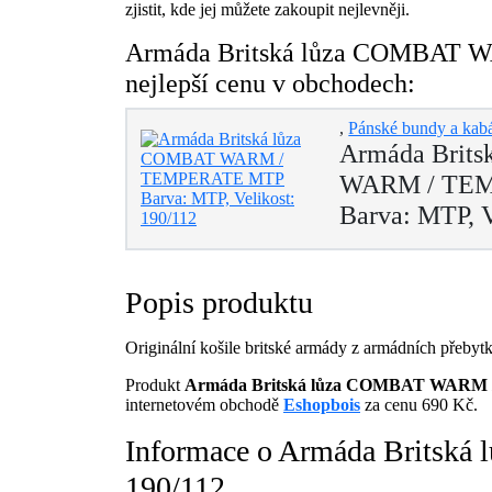
zjistit, kde jej můžete zakoupit nejlevněji.
Armáda Britská lůza COMBAT WA
nejlepší cenu v obchodech:
,
Pánské bundy a kab
Armáda Brit
WARM / TE
Barva: MTP, V
Popis produktu
Originální košile britské armády z armádních přebytk
Produkt
Armáda Britská lůza COMBAT WARM /
internetovém obchodě
Eshopbois
za cenu 690 Kč.
Informace o Armáda Brits
190/112