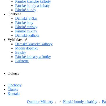
Pánské klasické kalhoty
Pánské bundy a kabáty
Pánské bundy
Oblíbené
Dámská trička
Pánské boty
Pánské tenisky
Pánské mikiny
Dámské kalhoty
Vyhledávané
Dámské klasické kalhoty
Módní doplňky
Batohy
Pánské kraťasy a šortky
Bižuterie
Odkazy
Obchody
Články
Kontakt
Outdoor Millitary
Pánské bundy a kabáty
Pá