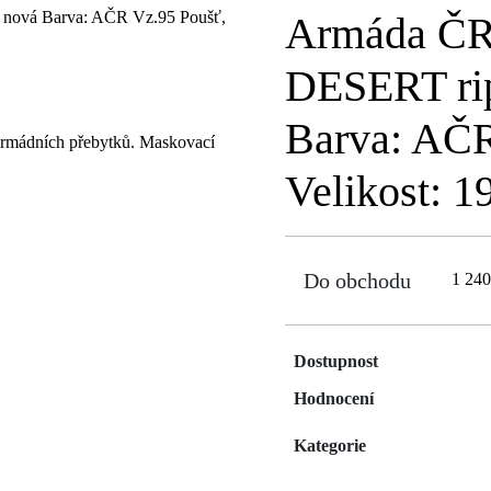
Armáda ČR
DESERT rip
Barva: AČR
armádních přebytků. Maskovací
Velikost: 1
Do obchodu
1 24
Dostupnost
Hodnocení
Kategorie