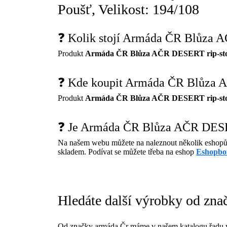
Poušť, Velikost: 194/108
❓ Kolik stojí Armáda ČR Blůza A
Produkt
Armáda ČR Blůza AČR DESERT rip-stop 
❓ Kde koupit Armáda ČR Blůza A
Produkt
Armáda ČR Blůza AČR DESERT rip-stop 
❓ Je Armáda ČR Blůza AČR DESER
Na našem webu můžete na naleznout několik eshopů
skladem. Podívat se můžete třeba na eshop
Eshopbo
Hledáte další výrobky od zna
Od značky armáda Čr máme v našem katalogu řadu v