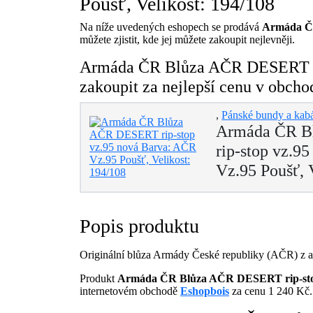
Poušť, Velikost: 194/108
Na níže uvedených eshopech se prodává
Armáda ČR
můžete zjistit, kde jej můžete zakoupit nejlevněji.
Armáda ČR Blůza AČR DESERT rip
zakoupit za nejlepší cenu v obcho
,
Pánské bundy a kab
Armáda ČR 
rip-stop vz.9
Vz.95 Poušť, 
Popis produktu
Originální blůza Armády České republiky (AČR) z a
Produkt
Armáda ČR Blůza AČR DESERT rip-stop 
internetovém obchodě
Eshopbois
za cenu 1 240 Kč.