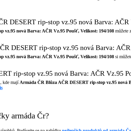
ČR DESERT rip-stop vz.95 nová Barva: AČR V
vz.95 nová Barva: AČR Vz.95 Poušť, Velikost: 194/108
můžete z
ČR DESERT rip-stop vz.95 nová Barva: AČR V
vz.95 nová Barva: AČR Vz.95 Poušť, Velikost: 194/108
si můžet
T rip-stop vz.95 nová Barva: AČR Vz.95 Pou
, kde mají
Armáda ČR Blůza AČR DESERT rip-stop vz.95 nová Bar
is
čky armáda Čr?
ýrobků. Podívejte se na nabídku
nejlepších produktů od armáda Č