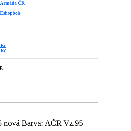
Armáda ČR
Eshopbois
 Kč
 Kč
ČR
5 nová Barva: AČR Vz.95