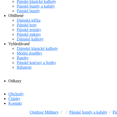
Pánské klasické kalhoty
Pánské bundy a kabáty
Pánské bundy
Oblíbené
Dámská trička
Pánské boty
Pánské tenisky
Pánské mikiny
Dámské kalhoty
Vyhledávané
Dámské klasické kalhoty
Módní doplňky
Batohy
Pánské kraťasy a šortky
Bižuterie
Odkazy
Obchody
Články
Kontakt
Outdoor Millitary
Pánské bundy a kabáty
Pá