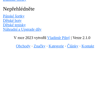
Nepřehlédněte
Pánské šortky
Dětské boty
Dětské tenisky
Náhradní a Upgrade díly
V roce 2023 vytvořil
Vladimír Pilný
| Verze 2.1.0
Obchody
·
Značky
·
Kategorie
·
Články
·
Kontakt