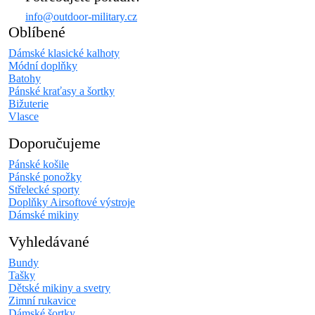
info@outdoor-military.cz
Oblíbené
Dámské klasické kalhoty
Módní doplňky
Batohy
Pánské kraťasy a šortky
Bižuterie
Vlasce
Doporučujeme
Pánské košile
Pánské ponožky
Střelecké sporty
Doplňky Airsoftové výstroje
Dámské mikiny
Vyhledávané
Bundy
Tašky
Dětské mikiny a svetry
Zimní rukavice
Dámské šortky