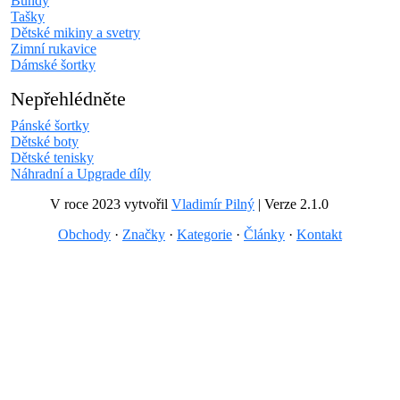
Bundy
Tašky
Dětské mikiny a svetry
Zimní rukavice
Dámské šortky
Nepřehlédněte
Pánské šortky
Dětské boty
Dětské tenisky
Náhradní a Upgrade díly
V roce 2023 vytvořil
Vladimír Pilný
| Verze 2.1.0
Obchody
·
Značky
·
Kategorie
·
Články
·
Kontakt