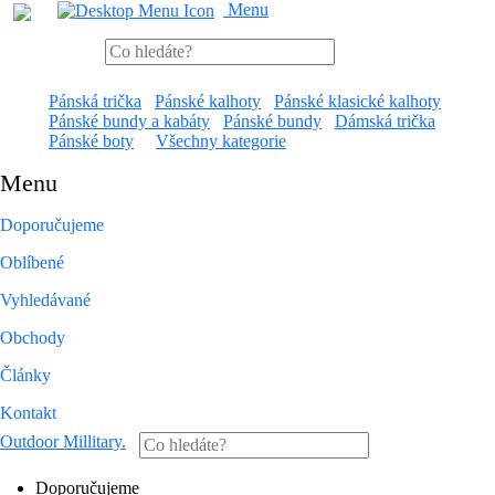
Menu
Pánská trička
Pánské kalhoty
Pánské klasické kalhoty
Pánské bundy a kabáty
Pánské bundy
Dámská trička
Pánské boty
Všechny kategorie
Menu
Doporučujeme
Oblíbené
Vyhledávané
Obchody
Články
Kontakt
Outdoor Millitary
.
Doporučujeme