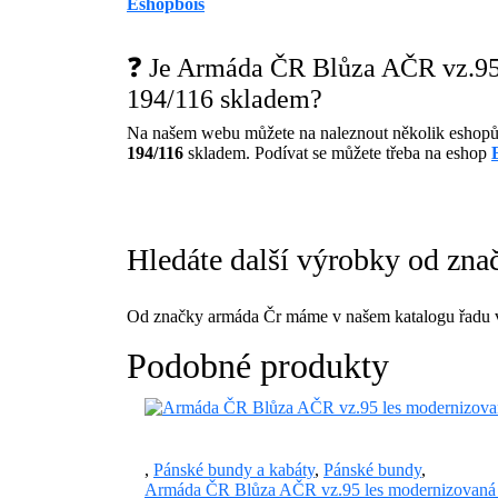
Eshopbois
❓ Je Armáda ČR Blůza AČR vz.95
194/116 skladem?
Na našem webu můžete na naleznout několik eshopů
194/116
skladem. Podívat se můžete třeba na eshop
Hledáte další výrobky od zna
Od značky armáda Čr máme v našem katalogu řadu v
Podobné produkty
,
Pánské bundy a kabáty
,
Pánské bundy
,
Armáda ČR Blůza AČR vz.95 les modernizovaná 