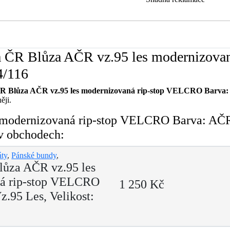
a ČR Blůza AČR vz.95 les modernizova
4/116
 Blůza AČR vz.95 les modernizovaná rip-stop VELCRO Barva: A
ěji.
modernizovaná rip-stop VELCRO Barva: AČR 
 v obchodech:
áty
,
Pánské bundy
,
ůza AČR vz.95 les
á rip-stop VELCRO
1 250 Kč
.95 Les, Velikost: