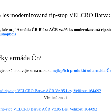
 les modernizovaná rip-stop VELCRO Barva: 
, kde mají
Armáda ČR Blůza AČR vz.95 les modernizovaná rip-s
Eshopbois
čky armáda Čr?
ýrobků. Podívejte se na nabídku
nejlepších produktů od armáda Č
Více informací
rip-stop VELCRO Barva: AČR Vz.95 Les, Velikost: 164/092