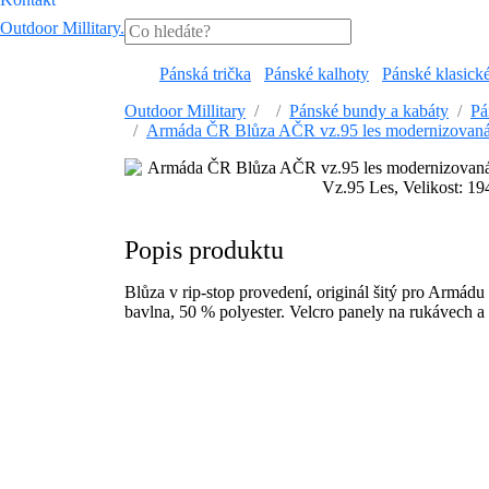
Outdoor Millitary
.
Pánská trička
Pánské kalhoty
Pánské klasick
Outdoor Millitary
Pánské bundy a kabáty
Pá
Armáda ČR Blůza AČR vz.95 les modernizovaná
Popis produktu
Blůza v rip-stop provedení, originál šitý pro Armádu
bavlna, 50 % polyester. Velcro panely na rukávech a 