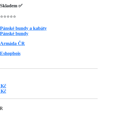
Skladem ✅
⭐⭐⭐⭐⭐
Pánské bundy a kabáty
Pánské bundy
Armáda ČR
Eshopbois
 Kč
 Kč
ČR