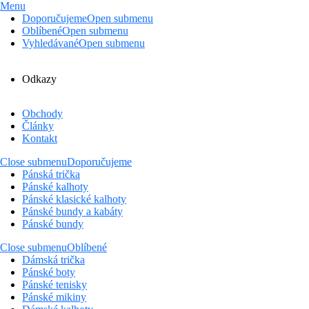
Menu
Doporučujeme
Open submenu
Oblíbené
Open submenu
Vyhledávané
Open submenu
Odkazy
Obchody
Články
Kontakt
Close submenu
Doporučujeme
Pánská trička
Pánské kalhoty
Pánské klasické kalhoty
Pánské bundy a kabáty
Pánské bundy
Close submenu
Oblíbené
Dámská trička
Pánské boty
Pánské tenisky
Pánské mikiny