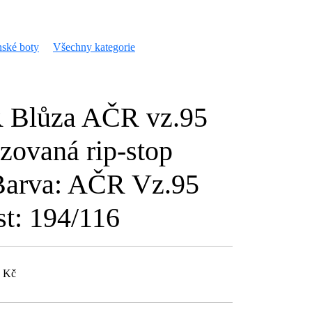
ské boty
Všechny kategorie
 Blůza AČR vz.95
zovaná rip-stop
rva: AČR Vz.95
st: 194/116
0 Kč