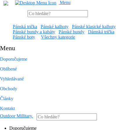
Menu
Pánská trička
Pánské kalhoty
Pánské klasické kalhoty
Pánské bundy a kabáty
Pánské bundy
Dámská trička
Pánské boty
Všechny kategorie
Menu
Doporučujeme
Oblíbené
Vyhledávané
Obchody
Články
Kontakt
Outdoor Millitary
.
Doporučujeme