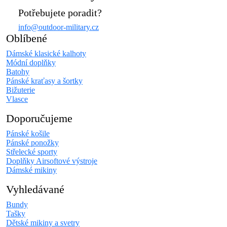
Potřebujete poradit?
info@outdoor-military.cz
Oblíbené
Dámské klasické kalhoty
Módní doplňky
Batohy
Pánské kraťasy a šortky
Bižuterie
Vlasce
Doporučujeme
Pánské košile
Pánské ponožky
Střelecké sporty
Doplňky Airsoftové výstroje
Dámské mikiny
Vyhledávané
Bundy
Tašky
Dětské mikiny a svetry