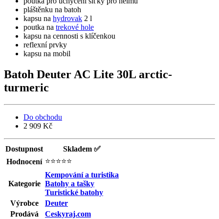
poutka pro uchycení síťky pro helmu
pláštěnku na batoh
kapsu na
hydrovak
2 l
poutka na
trekové hole
kapsu na cennosti s klíčenkou
reflexní prvky
kapsu na mobil
Batoh Deuter AC Lite 30L arctic-
turmeric
Do obchodu
2 909 Kč
Dostupnost
Skladem ✅
⭐⭐⭐⭐⭐
Hodnocení
Kempování a turistika
Kategorie
Batohy a tašky
Turistické batohy
Výrobce
Deuter
Prodává
Ceskyraj.com