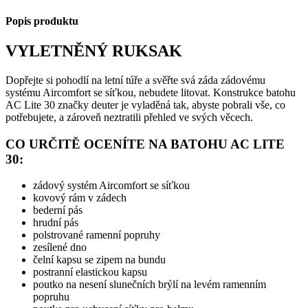
Popis produktu
VYLETNĚNÝ RUKSAK
Dopřejte si pohodlí na letní túře a svěřte svá záda zádovému
systému Aircomfort se síťkou, nebudete litovat. Konstrukce batohu
AC Lite 30 značky deuter je vyladěná tak, abyste pobrali vše, co
potřebujete, a zároveň neztratili přehled ve svých věcech.
CO URČITĚ OCENÍTE NA BATOHU AC LITE
30:
zádový systém Aircomfort se síťkou
kovový rám v zádech
bederní pás
hrudní pás
polstrované ramenní popruhy
zesílené dno
čelní kapsu se zipem na bundu
postranní elastickou kapsu
poutko na nesení slunečních brýlí na levém ramenním
popruhu