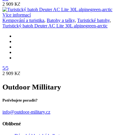
2 909 Kč
Více informací
Kempování a turistika
,
Batohy a tašky
,
Turistické batohy
,
Turistický batoh Deuter AC Lite 30L alpinegreen-arctic
5/5
2 909 Kč
Outdoor Millitary
Potřebujete poradit?
info@outdoor-military.cz
Oblíbené