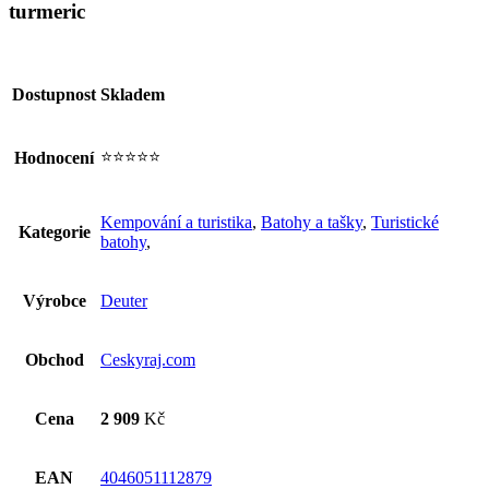
turmeric
Dostupnost
Skladem
⭐⭐⭐⭐⭐
Hodnocení
Kempování a turistika
,
Batohy a tašky
,
Turistické
Kategorie
batohy
,
Výrobce
Deuter
Obchod
Ceskyraj.com
Cena
2 909
Kč
EAN
4046051112879