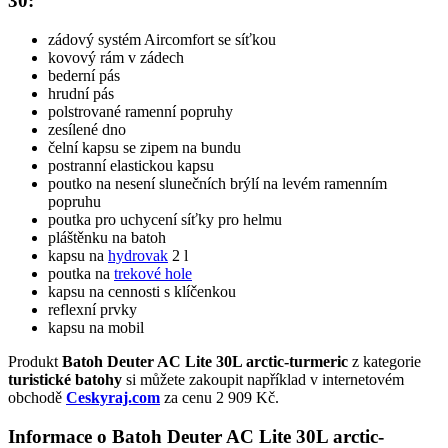
30:
zádový systém Aircomfort se síťkou
kovový rám v zádech
bederní pás
hrudní pás
polstrované ramenní popruhy
zesílené dno
čelní kapsu se zipem na bundu
postranní elastickou kapsu
poutko na nesení slunečních brýlí na levém ramenním
popruhu
poutka pro uchycení síťky pro helmu
pláštěnku na batoh
kapsu na
hydrovak
2 l
poutka na
trekové hole
kapsu na cennosti s klíčenkou
reflexní prvky
kapsu na mobil
Produkt
Batoh Deuter AC Lite 30L arctic-turmeric
z kategorie
turistické batohy
si můžete zakoupit například v internetovém
obchodě
Ceskyraj.com
za cenu 2 909 Kč.
Informace o Batoh Deuter AC Lite 30L arctic-