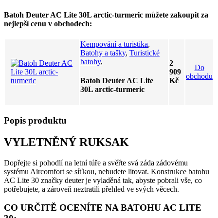
Batoh Deuter AC Lite 30L arctic-turmeric můžete zakoupit za
nejlepší cenu v obchodech:
Kempování a turistika
,
Batohy a tašky
,
Turistické
batohy
,
2
Do
909
obchodu
Batoh Deuter AC Lite
Kč
30L arctic-turmeric
Popis produktu
VYLETNĚNÝ RUKSAK
Dopřejte si pohodlí na letní túře a svěřte svá záda zádovému
systému Aircomfort se síťkou, nebudete litovat. Konstrukce batohu
AC Lite 30 značky deuter je vyladěná tak, abyste pobrali vše, co
potřebujete, a zároveň neztratili přehled ve svých věcech.
CO URČITĚ OCENÍTE NA BATOHU AC LITE