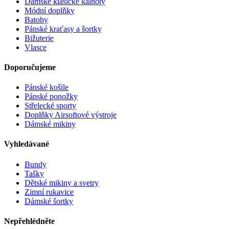
Dámské klasické kalhoty
Módní doplňky
Batohy
Pánské kraťasy a šortky
Bižuterie
Vlasce
Doporučujeme
Pánské košile
Pánské ponožky
Střelecké sporty
Doplňky Airsoftové výstroje
Dámské mikiny
Vyhledávané
Bundy
Tašky
Dětské mikiny a svetry
Zimní rukavice
Dámské šortky
Nepřehlédněte