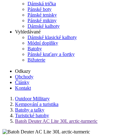
Dámská trička
Pánské boty
Pánské tenisky
Pánské mikiny
Dámské kalhoty
Vyhledávané
Dámské klasické kalhoty
Módní doplňky
Batohy
Pánské kraťasy a šortky
Bižuterie
Odkazy
Obchody
Články
Kontakt
Outdoor Millitary
Kempování a turistika
Batohy a tašky
Turistické batohy
Batoh Deuter AC Lite 30L arctic-turmeric