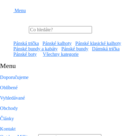
Menu
Pánská trička
Pánské kalhoty
Pánské klasické kalhoty
Pánské bundy a kabáty
Pánské bundy
Dámská trička
Pánské boty
Všechny kategorie
Menu
Doporučujeme
Oblíbené
Vyhledávané
Obchody
Články
Kontakt