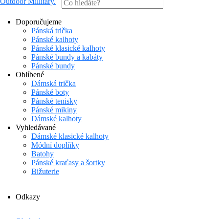
Outdoor Millitary
.
Doporučujeme
Pánská trička
Pánské kalhoty
Pánské klasické kalhoty
Pánské bundy a kabáty
Pánské bundy
Oblíbené
Dámská trička
Pánské boty
Pánské tenisky
Pánské mikiny
Dámské kalhoty
Vyhledávané
Dámské klasické kalhoty
Módní doplňky
Batohy
Pánské kraťasy a šortky
Bižuterie
Odkazy