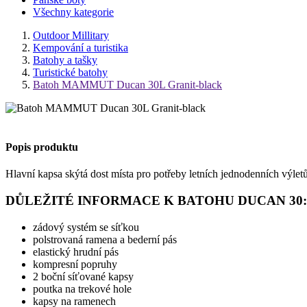
Všechny kategorie
Outdoor Millitary
Kempování a turistika
Batohy a tašky
Turistické batohy
Batoh MAMMUT Ducan 30L Granit-black
Popis produktu
Hlavní kapsa skýtá dost místa pro potřeby letních jednodenních výle
DŮLEŽITÉ INFORMACE K BATOHU DUCAN 30:
zádový systém se síťkou
polstrovaná ramena a bederní pás
elastický hrudní pás
kompresní popruhy
2 boční síťované kapsy
poutka na trekové hole
kapsy na ramenech