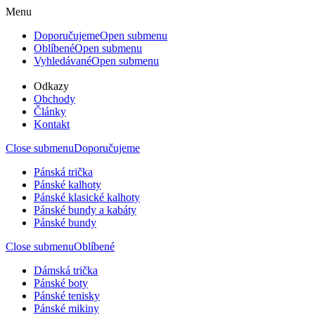
Menu
Doporučujeme
Open submenu
Oblíbené
Open submenu
Vyhledávané
Open submenu
Odkazy
Obchody
Články
Kontakt
Close submenu
Doporučujeme
Pánská trička
Pánské kalhoty
Pánské klasické kalhoty
Pánské bundy a kabáty
Pánské bundy
Close submenu
Oblíbené
Dámská trička
Pánské boty
Pánské tenisky
Pánské mikiny