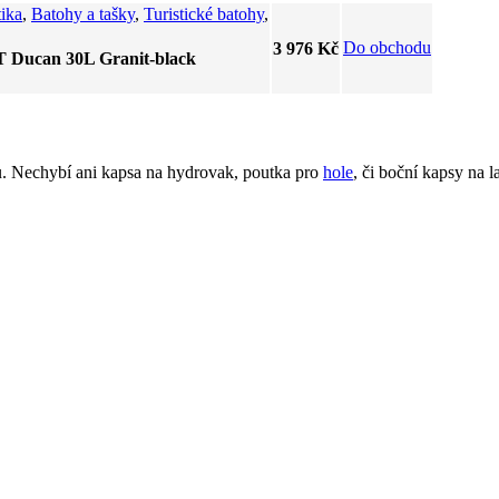
tika
,
Batohy a tašky
,
Turistické batohy
,
Do obchodu
3 976 Kč
ucan 30L Granit-black
tů. Nechybí ani kapsa na hydrovak, poutka pro
hole
, či boční kapsy na 