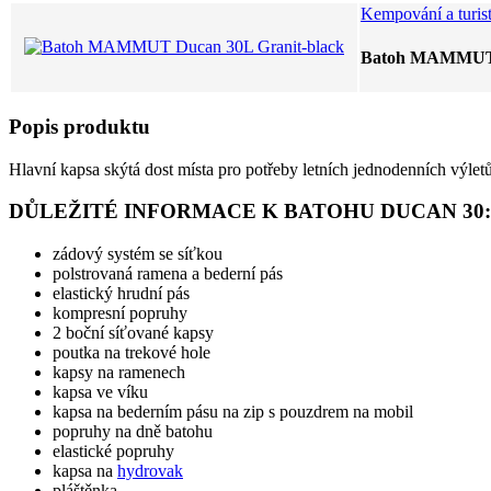
Kempování a turis
Batoh MAMMUT D
Popis produktu
Hlavní kapsa skýtá dost místa pro potřeby letních jednodenních výle
DŮLEŽITÉ INFORMACE K BATOHU DUCAN 30:
zádový systém se síťkou
polstrovaná ramena a bederní pás
elastický hrudní pás
kompresní popruhy
2 boční síťované kapsy
poutka na trekové hole
kapsy na ramenech
kapsa ve víku
kapsa na bederním pásu na zip s pouzdrem na mobil
popruhy na dně batohu
elastické popruhy
kapsa na
hydrovak
pláštěnka