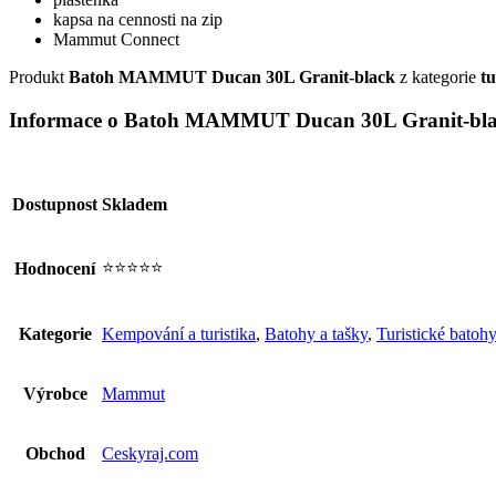
kapsa na cennosti na zip
Mammut Connect
Produkt
Batoh MAMMUT Ducan 30L Granit-black
z kategorie
tu
Informace o Batoh MAMMUT Ducan 30L Granit-bl
Dostupnost
Skladem
⭐⭐⭐⭐⭐
Hodnocení
Kategorie
Kempování a turistika
,
Batohy a tašky
,
Turistické batohy
Výrobce
Mammut
Obchod
Ceskyraj.com