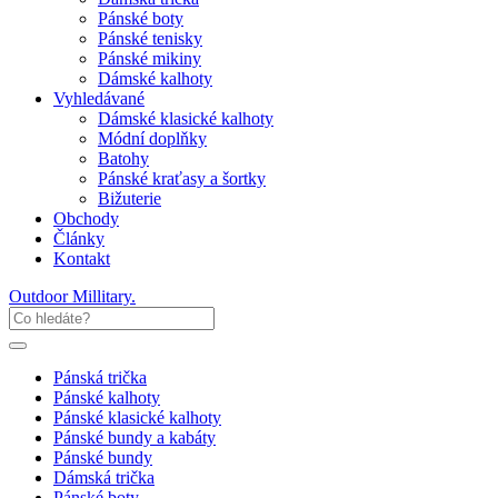
Pánské boty
Pánské tenisky
Pánské mikiny
Dámské kalhoty
Vyhledávané
Dámské klasické kalhoty
Módní doplňky
Batohy
Pánské kraťasy a šortky
Bižuterie
Obchody
Články
Kontakt
Outdoor Millitary
.
Pánská trička
Pánské kalhoty
Pánské klasické kalhoty
Pánské bundy a kabáty
Pánské bundy
Dámská trička
Pánské boty