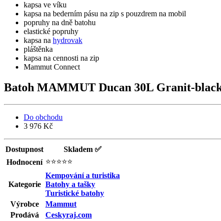
kapsa ve víku
kapsa na bederním pásu na zip s pouzdrem na mobil
popruhy na dně batohu
elastické popruhy
kapsa na
hydrovak
pláštěnka
kapsa na cennosti na zip
Mammut Connect
Batoh MAMMUT Ducan 30L Granit-blac
Do obchodu
3 976 Kč
Dostupnost
Skladem ✅
⭐⭐⭐⭐⭐
Hodnocení
Kempování a turistika
Kategorie
Batohy a tašky
Turistické batohy
Výrobce
Mammut
Prodává
Ceskyraj.com