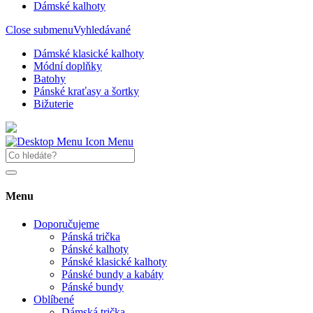
Dámské kalhoty
Close submenu
Vyhledávané
Dámské klasické kalhoty
Módní doplňky
Batohy
Pánské kraťasy a šortky
Bižuterie
Menu
Menu
Doporučujeme
Pánská trička
Pánské kalhoty
Pánské klasické kalhoty
Pánské bundy a kabáty
Pánské bundy
Oblíbené
Dámská trička