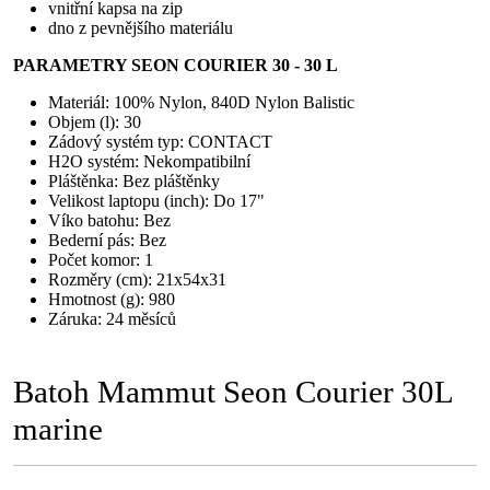
vnitřní kapsa na zip
dno z pevnějšího materiálu
PARAMETRY SEON COURIER 30 - 30 L
Materiál: 100% Nylon, 840D Nylon Balistic
Objem (l): 30
Zádový systém typ: CONTACT
H2O systém: Nekompatibilní
Pláštěnka: Bez pláštěnky
Velikost laptopu (inch): Do 17"
Víko batohu: Bez
Bederní pás: Bez
Počet komor: 1
Rozměry (cm): 21x54x31
Hmotnost (g): 980
Záruka: 24 měsíců
Batoh Mammut Seon Courier 30L
marine