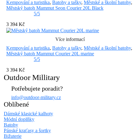
Kempování a turistika
,
Batohy a tašky
,
Městské a školní batohy
,
Městský batoh Mammut Seon Courier 20L Black
5/5
3 394 Kč
Více informací
Kempování a turistika
,
Batohy a tašky
,
Městské a školní batohy
,
Městský batoh Mammut Courier 20L marine
5/5
3 394 Kč
Outdoor Millitary
Potřebujete poradit?
info@outdoor-military.cz
Oblíbené
Dámské klasické kalhoty
Módní doplňky
Batohy
Pánské kraťasy a šortky
Bižuterie