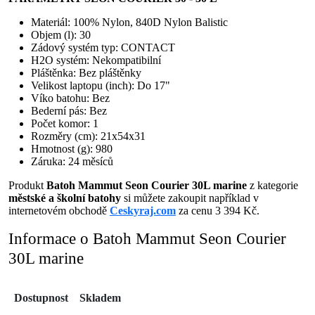
Materiál: 100% Nylon, 840D Nylon Balistic
Objem (l): 30
Zádový systém typ: CONTACT
H2O systém: Nekompatibilní
Pláštěnka: Bez pláštěnky
Velikost laptopu (inch): Do 17"
Víko batohu: Bez
Bederní pás: Bez
Počet komor: 1
Rozměry (cm): 21x54x31
Hmotnost (g): 980
Záruka: 24 měsíců
Produkt
Batoh Mammut Seon Courier 30L marine
z kategorie
městské a školní batohy
si můžete zakoupit například v
internetovém obchodě
Ceskyraj.com
za cenu 3 394 Kč.
Informace o Batoh Mammut Seon Courier
30L marine
Dostupnost
Skladem