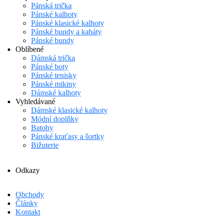
Pánská trička
Pánské kalhoty
Pánské klasické kalhoty
Pánské bundy a kabáty
Pánské bundy
Oblíbené
Dámská trička
Pánské boty
Pánské tenisky
Pánské mikiny
Dámské kalhoty
Vyhledávané
Dámské klasické kalhoty
Módní doplňky
Batohy
Pánské kraťasy a šortky
Bižuterie
Odkazy
Obchody
Články
Kontakt