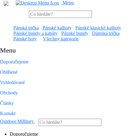
Menu
Pánská trička
Pánské kalhoty
Pánské klasické kalhoty
Pánské bundy a kabáty
Pánské bundy
Dámská trička
Pánské boty
Všechny kategorie
Menu
Doporučujeme
Oblíbené
Vyhledávané
Obchody
Články
Kontakt
Outdoor Millitary
.
Doporučujeme