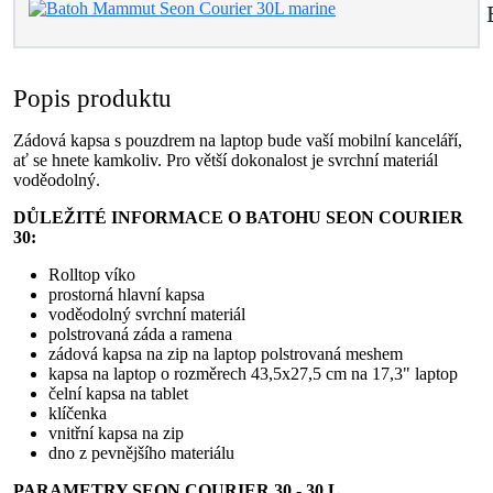
Popis produktu
Zádová kapsa s pouzdrem na laptop bude vaší mobilní kanceláří,
ať se hnete kamkoliv. Pro větší dokonalost je svrchní materiál
voděodolný.
DŮLEŽITÉ INFORMACE O BATOHU SEON COURIER
30:
Rolltop víko
prostorná hlavní kapsa
voděodolný svrchní materiál
polstrovaná záda a ramena
zádová kapsa na zip na laptop polstrovaná meshem
kapsa na laptop o rozměrech 43,5x27,5 cm na 17,3" laptop
čelní kapsa na tablet
klíčenka
vnitřní kapsa na zip
dno z pevnějšího materiálu
PARAMETRY SEON COURIER 30 - 30 L