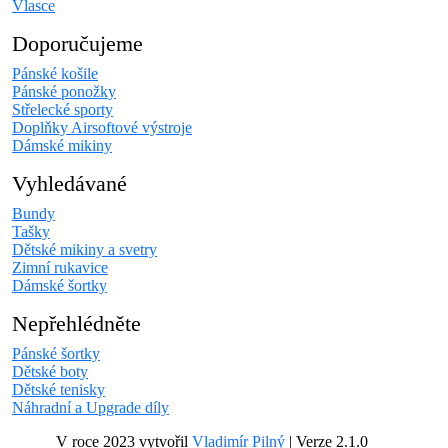
Vlasce
Doporučujeme
Pánské košile
Pánské ponožky
Střelecké sporty
Doplňky Airsoftové výstroje
Dámské mikiny
Vyhledávané
Bundy
Tašky
Dětské mikiny a svetry
Zimní rukavice
Dámské šortky
Nepřehlédněte
Pánské šortky
Dětské boty
Dětské tenisky
Náhradní a Upgrade díly
V roce 2023 vytvořil
Vladimír Pilný
| Verze 2.1.0