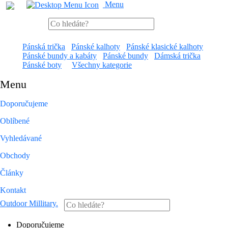
Menu
Pánská trička
Pánské kalhoty
Pánské klasické kalhoty
Pánské bundy a kabáty
Pánské bundy
Dámská trička
Pánské boty
Všechny kategorie
Menu
Doporučujeme
Oblíbené
Vyhledávané
Obchody
Články
Kontakt
Outdoor Millitary
.
Doporučujeme