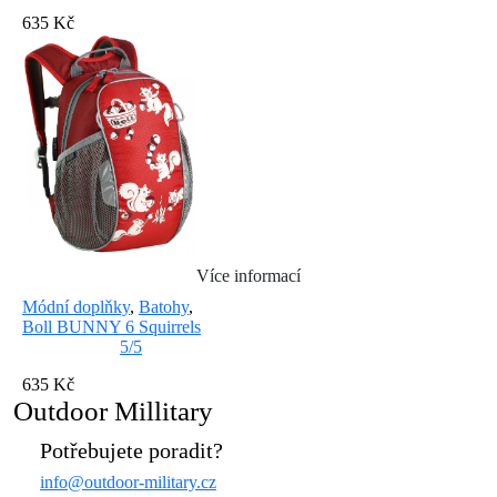
635 Kč
Více informací
Módní doplňky
,
Batohy
,
Boll BUNNY 6 Squirrels
5/5
635 Kč
Outdoor Millitary
Potřebujete poradit?
info@outdoor-military.cz