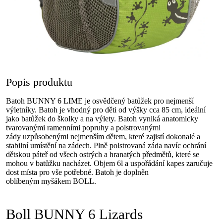
Popis produktu
Batoh BUNNY 6 LIME je osvědčený batůžek pro nejmenší
výletníky. Batoh je vhodný pro děti od výšky cca 85 cm, ideální
jako batůžek do školky a na výlety. Batoh vyniká anatomicky
tvarovanými ramenními popruhy a polstrovanými
zády uzpůsobenými nejmenším dětem, které zajistí dokonalé a
stabilní umístění na zádech. Plně polstrovaná záda navíc ochrání
dětskou páteř od všech ostrých a hranatých předmětů, které se
mohou v batůžku nacházet. Objem 6l a uspořádání kapes zaručuje
dost místa pro vše potřebné. Batoh je doplněn
oblíbeným myšákem BOLL.
Boll BUNNY 6 Lizards