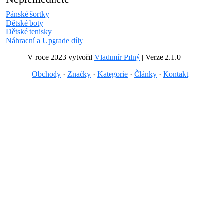
Pánské šortky
Dětské boty
Dětské tenisky
Náhradní a Upgrade díly
V roce 2023 vytvořil
Vladimír Pilný
| Verze 2.1.0
Obchody
·
Značky
·
Kategorie
·
Články
·
Kontakt