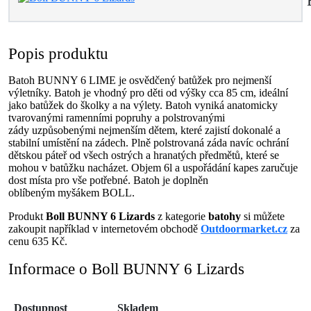
Popis produktu
Batoh BUNNY 6 LIME je osvědčený batůžek pro nejmenší
výletníky. Batoh je vhodný pro děti od výšky cca 85 cm, ideální
jako batůžek do školky a na výlety. Batoh vyniká anatomicky
tvarovanými ramenními popruhy a polstrovanými
zády uzpůsobenými nejmenším dětem, které zajistí dokonalé a
stabilní umístění na zádech. Plně polstrovaná záda navíc ochrání
dětskou páteř od všech ostrých a hranatých předmětů, které se
mohou v batůžku nacházet. Objem 6l a uspořádání kapes zaručuje
dost místa pro vše potřebné. Batoh je doplněn
oblíbeným myšákem BOLL.
Produkt
Boll BUNNY 6 Lizards
z kategorie
batohy
si můžete
zakoupit například v internetovém obchodě
Outdoormarket.cz
za
cenu 635 Kč.
Informace o Boll BUNNY 6 Lizards
Dostupnost
Skladem