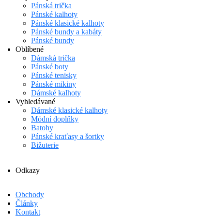
Pánská trička
Pánské kalhoty
Pánské klasické kalhoty
Pánské bundy a kabáty
Pánské bundy
Oblíbené
Dámská trička
Pánské boty
Pánské tenisky
Pánské mikiny
Dámské kalhoty
Vyhledávané
Dámské klasické kalhoty
Módní doplňky
Batohy
Pánské kraťasy a šortky
Bižuterie
Odkazy
Obchody
Články
Kontakt