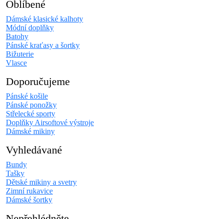
Oblíbené
Dámské klasické kalhoty
Módní doplňky
Batohy
Pánské kraťasy a šortky
Bižuterie
Vlasce
Doporučujeme
Pánské košile
Pánské ponožky
Střelecké sporty
Doplňky Airsoftové výstroje
Dámské mikiny
Vyhledávané
Bundy
Tašky
Dětské mikiny a svetry
Zimní rukavice
Dámské šortky
Nepřehlédněte