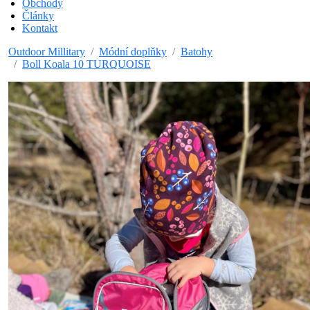
Obchody
Články
Kontakt
Outdoor Millitary
Módní doplňky
Batohy
Boll Koala 10 TURQUOISE