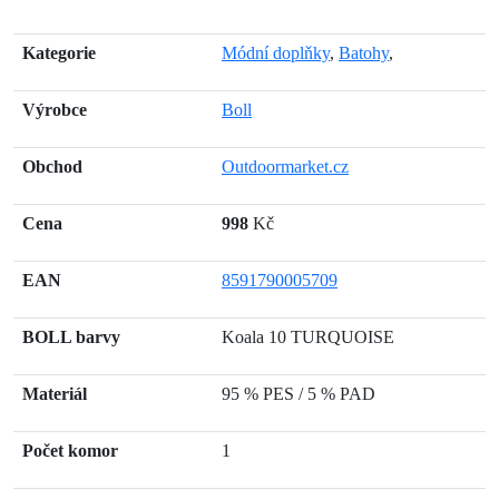
Kategorie
Módní doplňky
,
Batohy
,
Výrobce
Boll
Obchod
Outdoormarket.cz
Cena
998
Kč
EAN
8591790005709
BOLL barvy
Koala 10 TURQUOISE
Materiál
95 % PES / 5 % PAD
Počet komor
1