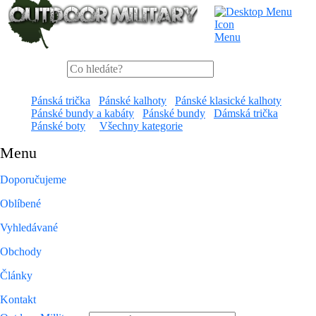
Menu
Pánská trička
Pánské kalhoty
Pánské klasické kalhoty
Pánské bundy a kabáty
Pánské bundy
Dámská trička
Pánské boty
Všechny kategorie
Menu
Doporučujeme
Oblíbené
Vyhledávané
Obchody
Články
Kontakt