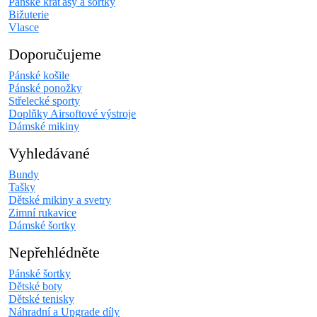
Pánské kraťasy a šortky
Bižuterie
Vlasce
Doporučujeme
Pánské košile
Pánské ponožky
Střelecké sporty
Doplňky Airsoftové výstroje
Dámské mikiny
Vyhledávané
Bundy
Tašky
Dětské mikiny a svetry
Zimní rukavice
Dámské šortky
Nepřehlédněte
Pánské šortky
Dětské boty
Dětské tenisky
Náhradní a Upgrade díly