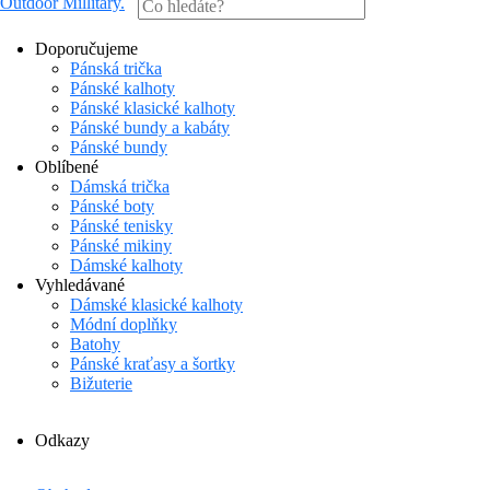
Outdoor Millitary
.
Doporučujeme
Pánská trička
Pánské kalhoty
Pánské klasické kalhoty
Pánské bundy a kabáty
Pánské bundy
Oblíbené
Dámská trička
Pánské boty
Pánské tenisky
Pánské mikiny
Dámské kalhoty
Vyhledávané
Dámské klasické kalhoty
Módní doplňky
Batohy
Pánské kraťasy a šortky
Bižuterie
Odkazy