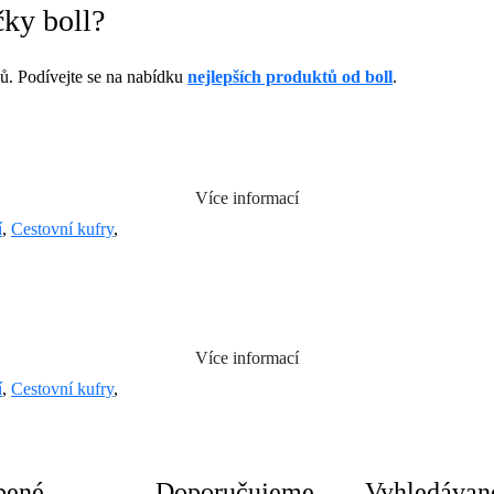
čky boll?
. Podívejte se na nabídku
nejlepších produktů od boll
.
Více informací
í
,
Cestovní kufry
,
Více informací
í
,
Cestovní kufry
,
bené
Doporučujeme
Vyhledávan