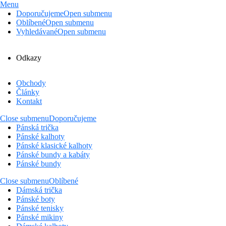
Menu
Doporučujeme
Open submenu
Oblíbené
Open submenu
Vyhledávané
Open submenu
Odkazy
Obchody
Články
Kontakt
Close submenu
Doporučujeme
Pánská trička
Pánské kalhoty
Pánské klasické kalhoty
Pánské bundy a kabáty
Pánské bundy
Close submenu
Oblíbené
Dámská trička
Pánské boty
Pánské tenisky
Pánské mikiny