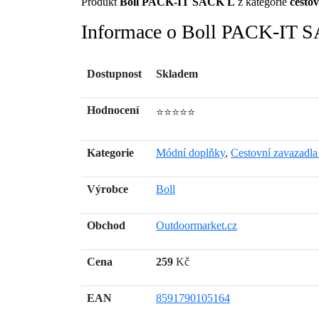
Produkt
Boll PACK-IT SACK L
z kategorie
cesto
Informace o Boll PACK-IT 
Dostupnost
Skladem
Hodnocení
⭐⭐⭐⭐⭐
Kategorie
Módní doplňky
,
Cestovní zavazadla 
Výrobce
Boll
Obchod
Outdoormarket.cz
Cena
259
Kč
EAN
8591790105164