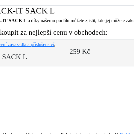
 PACK-IT SACK L
K-IT SACK L
a díky našemu portálu můžete zjistit, kde jej můžete zako
upit za nejlepší cenu v obchodech:
vní zavazadla a příslušenství
,
259 Kč
T SACK L