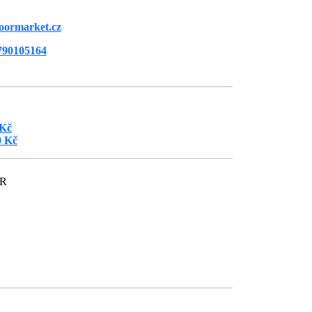
oormarket.cz
790105164
 Kč
0 Kč
ČR