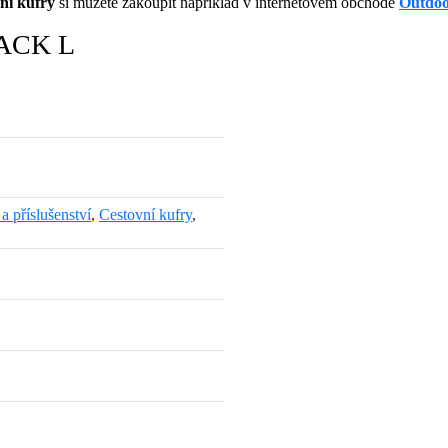
vní kufry
si můžete zakoupit například v internetovém obchodě
Outdoo
SACK L
a příslušenství
,
Cestovní kufry
,