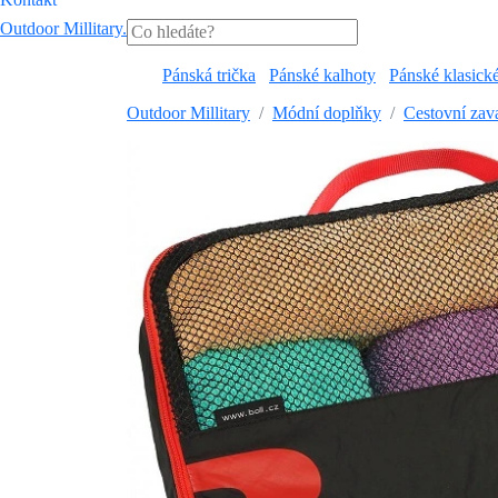
Outdoor Millitary
.
Pánská trička
Pánské kalhoty
Pánské klasick
Outdoor Millitary
Módní doplňky
Cestovní zava