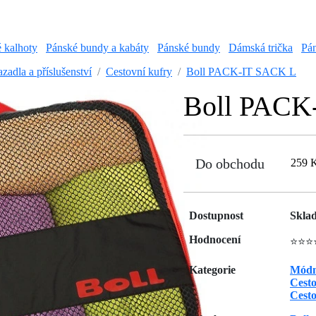
é kalhoty
Pánské bundy a kabáty
Pánské bundy
Dámská trička
Pán
zadla a příslušenství
Cestovní kufry
Boll PACK-IT SACK L
Boll PACK
Do obchodu
259 
Dostupnost
Skla
Hodnocení
⭐⭐⭐
Kategorie
Módn
Cesto
Cesto