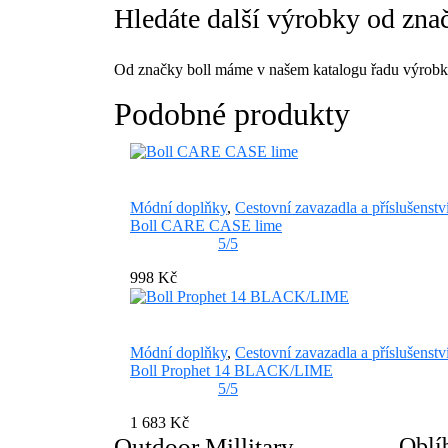
Hledáte další výrobky od zna
Od značky boll máme v našem katalogu řadu výrobků
Podobné produkty
Módní doplňky
,
Cestovní zavazadla a příslušenstv
Boll CARE CASE lime
5/5
998 Kč
Módní doplňky
,
Cestovní zavazadla a příslušenstv
Boll Prophet 14 BLACK/LIME
5/5
1 683 Kč
Outdoor Millitary
Oblí