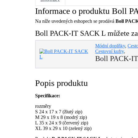
Informace o produktu Boll
Na níže uvedených eshopech se prodává
Boll PAC
Boll PACK-IT SACK L můžete zako
Módní doplňky
,
Cesto
Cestovní kufry
,
Boll PACK-I
Popis produktu
Specifikace:
rozměry
S 24 x 17 x 7 (žlutý zip)
M 29 x 19 x 8 (modrý zip)
L 35 x 24 x 9 (červený zip)
XL 39 x 29 x 10 (zelený zip)