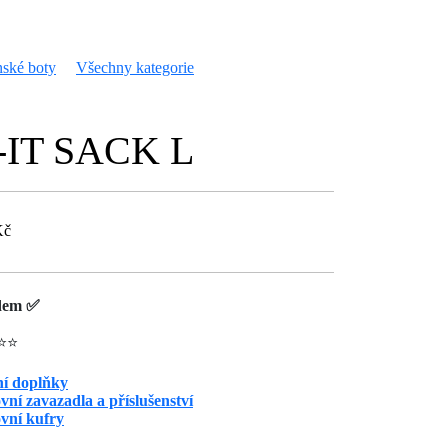
ské boty
Všechny kategorie
-IT SACK L
Kč
dem ✅
⭐⭐
í doplňky
vní zavazadla a příslušenství
vní kufry