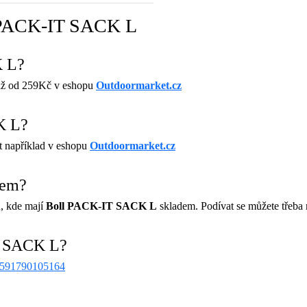
l PACK-IT SACK L
K L?
již od 259Kč v eshopu
Outdoormarket.cz
K L?
t například v eshopu
Outdoormarket.cz
dem?
, kde mají
Boll PACK-IT SACK L
skladem. Podívat se můžete třeba
T SACK L?
591790105164