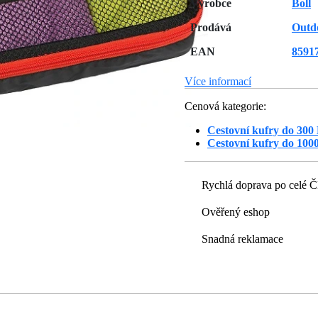
Výrobce
Boll
Prodává
Outd
EAN
8591
Více informací
Cenová kategorie:
Cestovní kufry do 300
Cestovní kufry do 100
Rychlá doprava po celé 
Ověřený eshop
Snadná reklamace