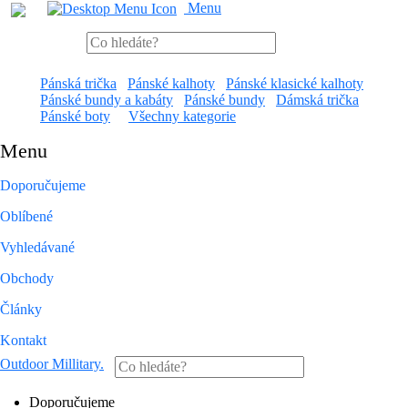
Menu
Pánská trička
Pánské kalhoty
Pánské klasické kalhoty
Pánské bundy a kabáty
Pánské bundy
Dámská trička
Pánské boty
Všechny kategorie
Menu
Doporučujeme
Oblíbené
Vyhledávané
Obchody
Články
Kontakt
Outdoor Millitary
.
Doporučujeme