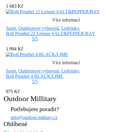
1 683 Kč
Více informací
Sport
,
Outdoorové vybavení
,
Ledvinky
,
Boll Prophet 22 Leisure SALT&PEPPER/BAY
5/5
1 994 Kč
Více informací
Sport
,
Outdoorové vybavení
,
Ledvinky
,
Boll Prophet 4 BLACK/LIME
5/5
975 Kč
Outdoor Millitary
Potřebujete poradit?
info@outdoor-military.cz
Oblíbené