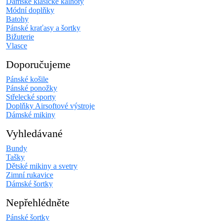
Dámské klasické kalhoty
Módní doplňky
Batohy
Pánské kraťasy a šortky
Bižuterie
Vlasce
Doporučujeme
Pánské košile
Pánské ponožky
Střelecké sporty
Doplňky Airsoftové výstroje
Dámské mikiny
Vyhledávané
Bundy
Tašky
Dětské mikiny a svetry
Zimní rukavice
Dámské šortky
Nepřehlédněte
Pánské šortky