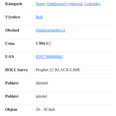
Kategorie
Sport
,
Outdoorové vybavení
,
Ledvinky
,
Výrobce
Boll
Obchod
Outdoormarket.cz
Cena
1 994
Kč
EAN
8591790004962
BOLL barvy
Prophet 22 BLACK/LIME
Pohlaví
dámské
Pohlaví
pánské
Objem
20 - 30 litrů