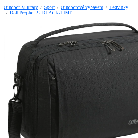
Outdoor Millitary
Sport
Outdoorové vybavení
Ledvinky
Boll Prophet 22 BLACK/LIME