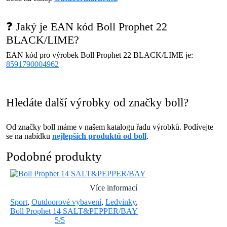
❓ Jaký je EAN kód Boll Prophet 22
BLACK/LIME?
EAN kód pro výrobek Boll Prophet 22 BLACK/LIME je:
8591790004962
Hledáte další výrobky od značky boll?
Od značky boll máme v našem katalogu řadu výrobků. Podívejte
se na nabídku
nejlepších produktů od boll
.
Podobné produkty
Více informací
Sport
,
Outdoorové vybavení
,
Ledvinky
,
Boll Prophet 14 SALT&PEPPER/BAY
5/5