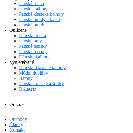
Pánská trička
Pánské kalhoty
Pánské klasické kalhoty
Pánské bundy a kabáty
Pánské bundy
Oblíbené
Dámská trička
Pánské boty
Pánské tenisky
Pánské mikiny
Dámské kalhoty
Vyhledávané
Dámské klasické kalhoty
Módní doplňky
Batohy
Pánské kraťasy a šortky
Bižuterie
Odkazy
Obchody
Články
Kontakt