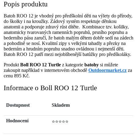
Popis produktu
Batoh ROO 12 je vhodný pro předškolní děti na výlety do přírody,
do školky i na kroužky. Zádový systém respektuje dětskou
anatomii a podporuje zdravý růst dítěte. Kombinace tzv. košilky,
anatomicky tvarovaných ramenních popruhů, prsního popruhu a
bederního pásu zaručí, že batoh malým dětem dobře sedí na zádech
a pohodlně se nosí. Kvalitní zipy s velkými tahadly a přezky na
bederním a hrudním popruhu snadno ovládnou i nejmenší děti.
Batoh ROO 12 patří mezi nejoblíbenější batůžky pro předškoláky.
Produkt
Boll ROO 12 Turtle
z kategorie
batohy
si můžete
zakoupit například v internetovém obchodě
Outdoormarket.cz
za
cenu 895 Kč.
Informace o Boll ROO 12 Turtle
Dostupnost
Skladem
Hodnocení
⭐⭐⭐⭐⭐