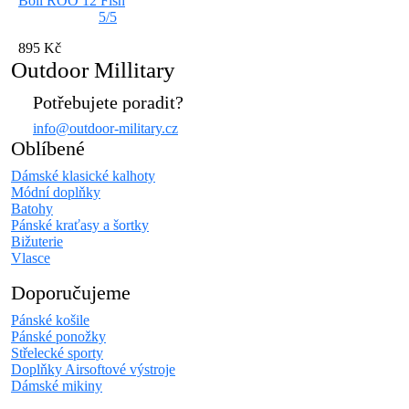
Boll ROO 12 Fish
5/5
895 Kč
Outdoor Millitary
Potřebujete poradit?
info@outdoor-military.cz
Oblíbené
Dámské klasické kalhoty
Módní doplňky
Batohy
Pánské kraťasy a šortky
Bižuterie
Vlasce
Doporučujeme
Pánské košile
Pánské ponožky
Střelecké sporty
Doplňky Airsoftové výstroje
Dámské mikiny