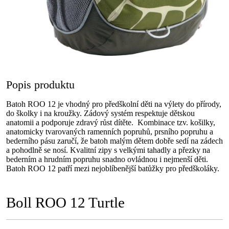
Popis produktu
Batoh ROO 12 je vhodný pro předškolní děti na výlety do přírody,
do školky i na kroužky. Zádový systém respektuje dětskou
anatomii a podporuje zdravý růst dítěte. Kombinace tzv. košilky,
anatomicky tvarovaných ramenních popruhů, prsního popruhu a
bederního pásu zaručí, že batoh malým dětem dobře sedí na zádech
a pohodlně se nosí. Kvalitní zipy s velkými tahadly a přezky na
bederním a hrudním popruhu snadno ovládnou i nejmenší děti.
Batoh ROO 12 patří mezi nejoblíbenější batůžky pro předškoláky.
Boll ROO 12 Turtle