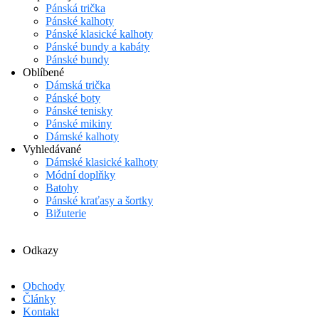
Pánská trička
Pánské kalhoty
Pánské klasické kalhoty
Pánské bundy a kabáty
Pánské bundy
Oblíbené
Dámská trička
Pánské boty
Pánské tenisky
Pánské mikiny
Dámské kalhoty
Vyhledávané
Dámské klasické kalhoty
Módní doplňky
Batohy
Pánské kraťasy a šortky
Bižuterie
Odkazy
Obchody
Články
Kontakt