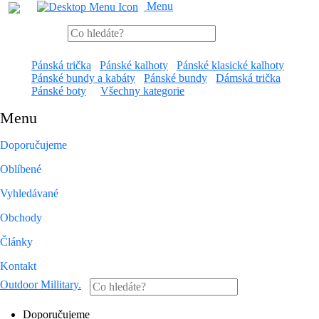
Menu
Pánská trička
Pánské kalhoty
Pánské klasické kalhoty
Pánské bundy a kabáty
Pánské bundy
Dámská trička
Pánské boty
Všechny kategorie
Menu
Doporučujeme
Oblíbené
Vyhledávané
Obchody
Články
Kontakt
Outdoor Millitary
.
Doporučujeme