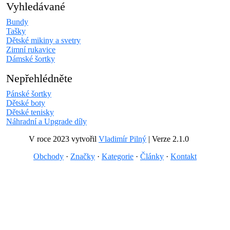
Vyhledávané
Bundy
Tašky
Dětské mikiny a svetry
Zimní rukavice
Dámské šortky
Nepřehlédněte
Pánské šortky
Dětské boty
Dětské tenisky
Náhradní a Upgrade díly
V roce 2023 vytvořil
Vladimír Pilný
| Verze 2.1.0
Obchody
·
Značky
·
Kategorie
·
Články
·
Kontakt