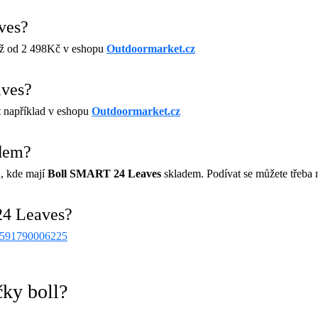
ves?
iž od 2 498Kč v eshopu
Outdoormarket.cz
aves?
t například v eshopu
Outdoormarket.cz
dem?
, kde mají
Boll SMART 24 Leaves
skladem. Podívat se můžete třeba
24 Leaves?
591790006225
čky boll?