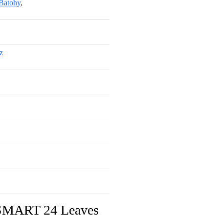
Batohy
,
z
l SMART 24 Leaves