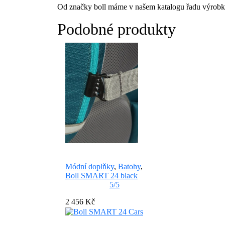
Od značky boll máme v našem katalogu řadu výrobků
Podobné produkty
Módní doplňky
,
Batohy
,
Boll SMART 24 black
5/5
2 456 Kč