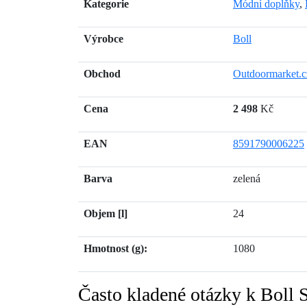
Kategorie
Módní doplňky
,
Výrobce
Boll
Obchod
Outdoormarket.c
Cena
2 498
Kč
EAN
8591790006225
Barva
zelená
Objem [l]
24
Hmotnost (g):
1080
Často kladené otázky k Bol