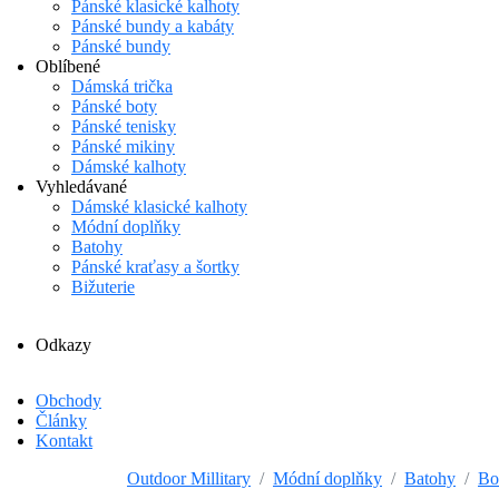
Pánské klasické kalhoty
Pánské bundy a kabáty
Pánské bundy
Oblíbené
Dámská trička
Pánské boty
Pánské tenisky
Pánské mikiny
Dámské kalhoty
Vyhledávané
Dámské klasické kalhoty
Módní doplňky
Batohy
Pánské kraťasy a šortky
Bižuterie
Odkazy
Obchody
Články
Kontakt
Outdoor Millitary
Módní doplňky
Batohy
Bo