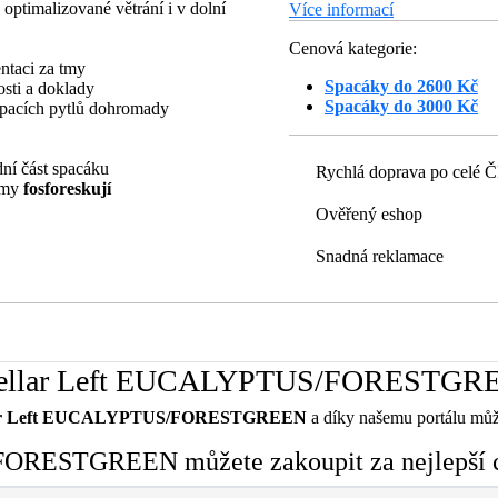
ptimalizované větrání i v dolní
Více informací
Cenová kategorie:
ntaci za tmy
Spacáky do 2600 Kč
osti a doklady
Spacáky do 3000 Kč
spacích pytlů dohromady
dní část spacáku
Rychlá doprava po celé 
 tmy
fosforeskují
Ověřený eshop
Snadná reklamace
l Stellar Left EUCALYPTUS/FORESTG
llar Left EUCALYPTUS/FORESTGREEN
a díky našemu portálu můžet
FORESTGREEN můžete zakoupit za nejlepší c