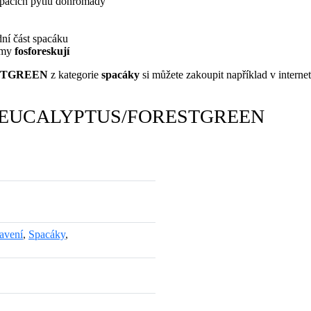
spacích pytlů dohromady
dní část spacáku
 tmy
fosforeskují
ESTGREEN
z kategorie
spacáky
si můžete zakoupit například v inter
 Left EUCALYPTUS/FORESTGREEN
avení
,
Spacáky
,