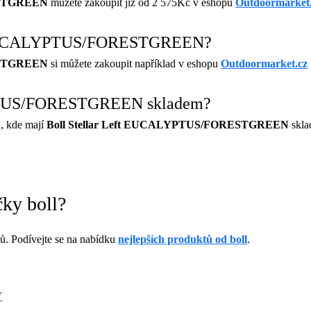
ESTGREEN
můžete zakoupit již od 2 575Kč v eshopu
Outdoormarket
ft EUCALYPTUS/FORESTGREEN?
ESTGREEN
si můžete zakoupit například v eshopu
Outdoormarket.cz
YPTUS/FORESTGREEN skladem?
, kde mají
Boll Stellar Left EUCALYPTUS/FORESTGREEN
skla
čky boll?
. Podívejte se na nabídku
nejlepších produktů od boll
.