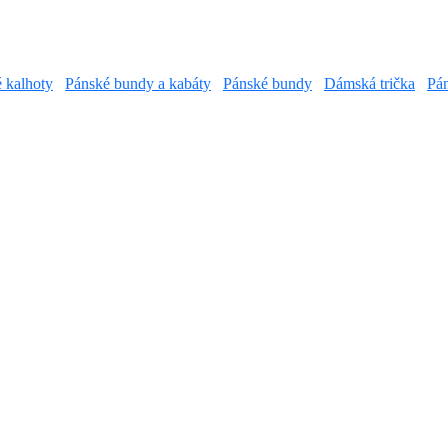
é kalhoty
Pánské bundy a kabáty
Pánské bundy
Dámská trička
Pán