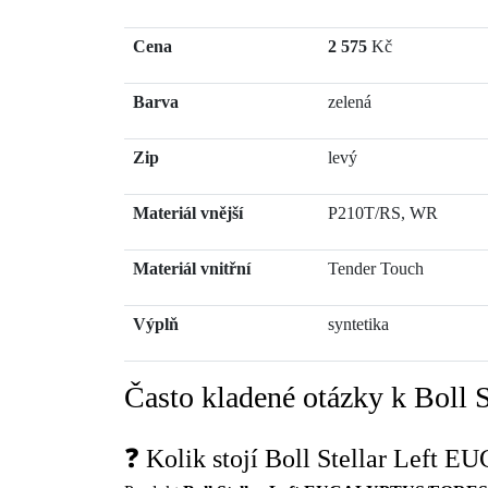
Cena
2 575
Kč
Barva
zelená
Zip
levý
Materiál vnější
P210T/RS, WR
Materiál vnitřní
Tender Touch
Výplň
syntetika
Často kladené otázky k Bo
❓ Kolik stojí Boll Stellar L