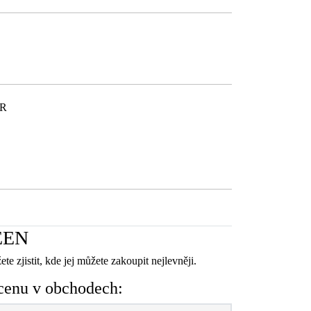
ČR
REEN
e zjistit, kde jej můžete zakoupit nejlevněji.
enu v obchodech: