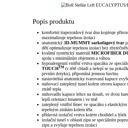
Popis produktu
komfortní trapezoidový tvar dna kopíruje přiro
maximalizuje tepelnou izolaci
anatomický
3D-MUMMY sarkofágový tvar
p
dětí optimalizuje tepelnou izolaci bez zbytečn
kvalitní syntetický materiál
MICROFIBER D
spolu s minimálním objemem a váhou
hypoalergenní vnitřní vrstva spacáku ze speciál
TM
TOUCH
(v létě chladí a nelepí se na pokožk
prvním dotyku), připomíná jemnou bavlnu
nastavitelná anatomicky tvarovaná kapuce zvyšu
stahovací zateplený tunel kolem otvoru kapuce 
ztrátě tepla
stahovadlo kapuce lehce na dosah, ve dvou bar
lepší orientaci hmatem i ve tmě
zateplený vnitřní límec ve spacáku s elastický
tepelným ztrátám kolem těla
přídavná izolační vrstva kolem chodidel a lýtek 
izolační tunel v oblasti zipu se speciálním pop
zipu a zvyšuje tepelnou izolaci