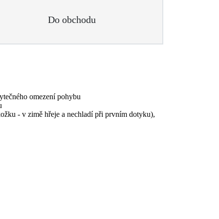
Do obchodu
 zbytečného omezení pohybu
u
kožku - v zimě hřeje a nechladí při prvním dotyku),