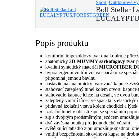
Sport
,
Outdoorové vy
Boll Stellar L
EUCALYPTU
Popis produktu
komfortní trapezoidový tvar dna kopíruje přiro
anatomický
3D-MUMMY sarkofágový tvar
p
kvalitní syntetický materiál
MICROFIBER D
hypoalergenní vnitřní vrstva spacáku ze speciál
připomíná jemnou bavlnu
nastavitelná anatomicky tvarovaná kapuce zvyšu
stahovací zateplený tunel kolem otvoru kapuce ú
stahovadlo kapuce lehce na dosah, ve dvou bare
zateplený vnitřní límec ve spacáku s elastický
přídavná izolační vrstva kolem chodidel a lýtek 
izolační tunel v oblasti zipu se speciálním popr
zip s dvojitým protisměrným jezdcem umožňuje o
dvě závěsná poutka pro jednoduché větrání
světélkující tahadlo zipu umožňuje snadnou orie
vnitřní bezpečnostní síťovinová kapsa na drobn