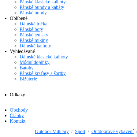
Pánské klasické kalhoty
Pánské bundy a kabáty
Pánské bundy
Oblíbené
Dámská trička
Pánské boty
Pánské tenisky
Pánské mikiny
Dámské kalhoty
Vyhledávané
Dámské klasické kalhoty
Módní doplňky
Batohy
Pánské kraťasy a šortky
Bižuterie
Odkazy
Obchody
Články
Kontakt
Outdoor Millitary
Sport
Outdoorové vybavení