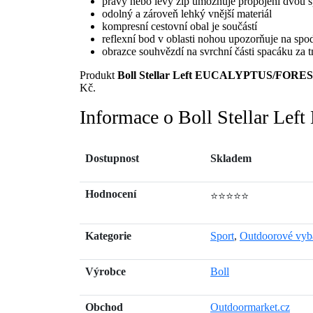
pravý nebo levý zip umožňuje propojení dvou 
odolný a zároveň lehký vnější materiál
kompresní cestovní obal je součástí
reflexní bod v oblasti nohou upozorňuje na spo
obrazce souhvězdí na svrchní části spacáku za
Produkt
Boll Stellar Left EUCALYPTUS/FOR
Kč.
Informace o Boll Stellar
Dostupnost
Skladem
Hodnocení
⭐⭐⭐⭐⭐
Kategorie
Sport
,
Outdoorové vyb
Výrobce
Boll
Obchod
Outdoormarket.cz