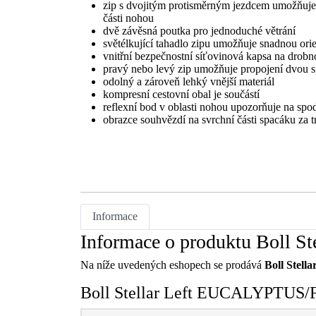
zip s dvojitým protisměrným jezdcem umožňuje o
části nohou
dvě závěsná poutka pro jednoduché větrání
světélkující tahadlo zipu umožňuje snadnou orie
vnitřní bezpečnostní síťovinová kapsa na drobn
pravý nebo levý zip umožňuje propojení dvou 
odolný a zároveň lehký vnější materiál
kompresní cestovní obal je součástí
reflexní bod v oblasti nohou upozorňuje na spo
obrazce souhvězdí na svrchní části spacáku za
Informace
Informace o produktu Bol
Na níže uvedených eshopech se prodává
Boll Ste
Boll Stellar Left EUCALYPTUS/