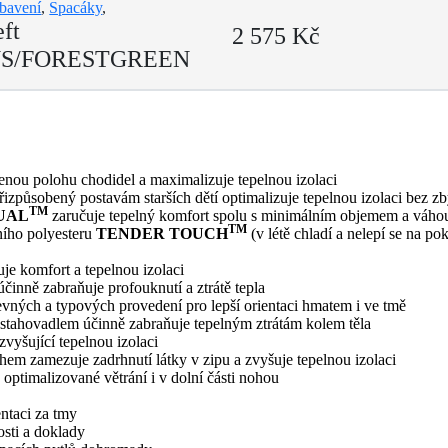
bavení
,
Spacáky
,
eft
2 575 Kč
S/FORESTGREEN
zenou polohu chodidel a maximalizuje tepelnou izolaci
řizpůsobený postavám starších dětí optimalizuje tepelnou izolaci bez
TM
UAL
zaručuje tepelný komfort spolu s minimálním objemem a váho
TM
ního polyesteru
TENDER TOUCH
(v létě chladí a nelepí se na po
je komfort a tepelnou izolaci
činně zabraňuje profouknutí a ztrátě tepla
vných a typových provedení pro lepší orientaci hmatem i ve tmě
m stahovadlem účinně zabraňuje tepelným ztrátám kolem těla
zvyšující tepelnou izolaci
uhem zamezuje zadrhnutí látky v zipu a zvyšuje tepelnou izolaci
ptimalizované větrání i v dolní části nohou
ntaci za tmy
osti a doklady