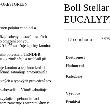
Boll Stellar
EUCALYP
zenou polohu chodidel a
řizpůsobený postavám starších
Do obchodu
2 57
ého omezení pohybu
TM
UAL
zaručuje tepelný komfort
ního polyesteru
TENDER
Dostupnost
u - v zimě hřeje a nechladí při
Hodnocení
je komfort a tepelnou izolaci
účinně zabraňuje profouknutí a
Kategorie
evných a typových provedení pro
m stahovadlem účinně zabraňuje
Výrobce
zvyšující tepelnou izolaci
Prodává
ruhem zamezuje zadrhnutí látky v