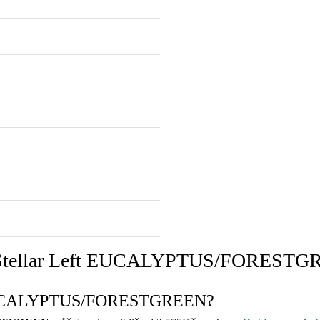
ll Stellar Left EUCALYPTUS/FOREST
eft EUCALYPTUS/FORESTGREEN?