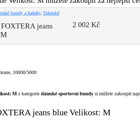
Velikost: M můžete zakoupit za nejlepší ce
mské bundy a kabáty
,
Dámské
2 002 Kč
 FOXTERA jeans
: M
brane, 10000/5000
kost: M
z kategorie
dámské sportovní bundy
si můžete zakoupit nap
XTERA jeans blue Velikost: M