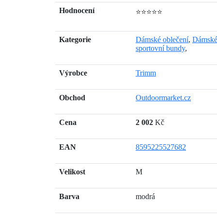
Hodnocení
⭐⭐⭐⭐⭐
Kategorie
Dámské oblečení
,
Dámské 
sportovní bundy
,
Výrobce
Trimm
Obchod
Outdoormarket.cz
Cena
2 002
Kč
EAN
8595225527682
Velikost
M
Barva
modrá