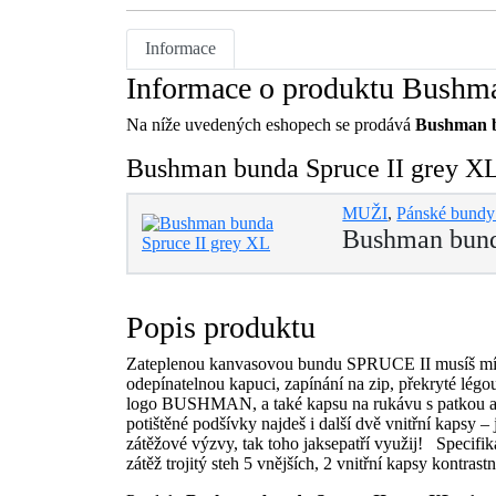
Informace
Informace o produktu Bushma
Na níže uvedených eshopech se prodává
Bushman b
Bushman bunda Spruce II grey XL 
MUŽI
,
Pánské bundy 
Bushman bund
Popis produktu
Zateplenou kanvasovou bundu SPRUCE II musíš mít 
odepínatelnou kapuci, zapínání na zip, překryté légo
logo BUSHMAN, a také kapsu na rukávu s patkou a 
potištěné podšívky najdeš i další dvě vnitřní kapsy –
zátěžové výzvy, tak toho jaksepatří využij! Specif
zátěž trojitý steh 5 vnějších, 2 vnitřní kapsy kontr