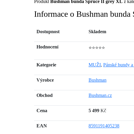
Produkt
Bushman bunda Spruce II grey XL
z kat
Informace o Bushman bunda S
Dostupnost
Skladem
Hodnocení
⭐⭐⭐⭐⭐
Kategorie
MUŽI
,
Pánské bundy a 
Výrobce
Bushman
Obchod
Bushman.cz
Cena
5 499
Kč
EAN
8591191405238