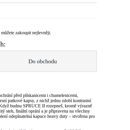
j můžete zakoupit nejlevněji.
h:
Do obchodu
hrání před plískanicemi i chumelenicemi,
rsní patkové kapsy, z nichž jednu zdobí kontrastní
! Když budnu SPRUCE II rozepneš, kromě výrazně
tý steh, finální oprání a je připravena na všechny
lení odepínatelná kapuce heavy duty – stvořena pro