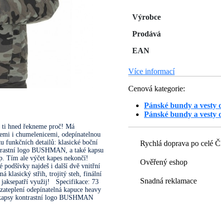
Výrobce
Prodává
EAN
Více informací
Cenová kategorie:
Pánské bundy a vesty 
Pánské bundy a vesty 
ti hned řekneme proč! Má
cemi i chumelenicemi, odepínatelnou
u funkčních detailů: klasické boční
Rychlá doprava po celé 
ontrastní logo BUSHMAN, a také kapsu
p. Tím ale výčet kapes nekončí!
Ověřený eshop
podšívky najdeš i další dvě vnitřní
lasický střih, trojitý steh, finální
Snadná reklamace
 jaksepatří využij! Specifikace: 73
ateplení odepínatelná kapuce heavy
řní kapsy kontrastní logo BUSHMAN