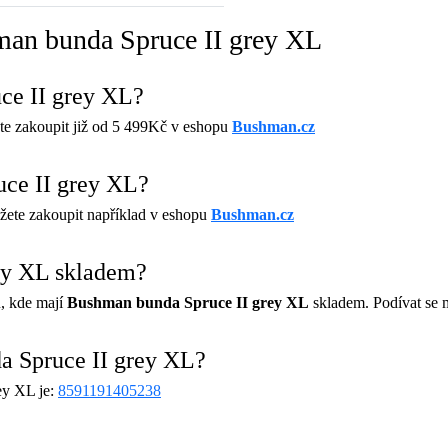
man bunda Spruce II grey XL
ce II grey XL?
e zakoupit již od 5 499Kč v eshopu
Bushman.cz
ce II grey XL?
žete zakoupit například v eshopu
Bushman.cz
ey XL skladem?
, kde mají
Bushman bunda Spruce II grey XL
skladem. Podívat se 
a Spruce II grey XL?
ey XL je:
8591191405238