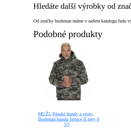
Hledáte další výrobky od zn
Od značky bushman máme v našem katalogu řadu vý
Podobné produkty
MUŽI
,
Pánské bundy a vesty
,
Bushman bunda Spruce II grey S
5/5