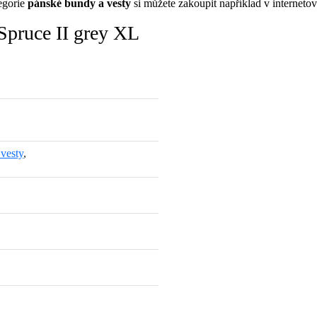
egorie
pánské bundy a vesty
si můžete zakoupit například v interne
pruce II grey XL
vesty
,