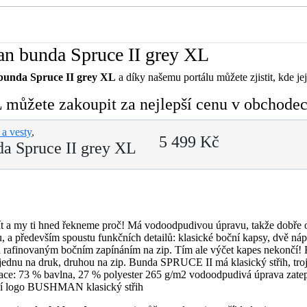
n bunda Spruce II grey XL
unda Spruce II grey XL
a díky našemu portálu můžete zjistit, kde je
můžete zakoupit za nejlepší cenu v obchodec
a vesty
,
5 499 Kč
a Spruce II grey XL
a my ti hned řekneme proč! Má vodoodpudivou úpravu, takže dobře oc
u, a především spoustu funkčních detailů: klasické boční kapsy, dvě náp
rafinovaným bočním zapínáním na zip. Tím ale výčet kapes nekončí
 jednu na druk, druhou na zip. Bunda SPRUCE II má klasický střih, troji
ikace: 73 % bavlna, 27 % polyester 265 g/m2 vodoodpudivá úprava zatep
astní logo BUSHMAN klasický střih