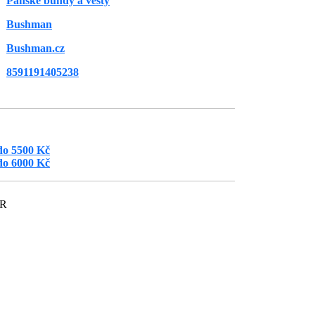
Pánské bundy a vesty
Bushman
Bushman.cz
8591191405238
do 5500 Kč
do 6000 Kč
ČR