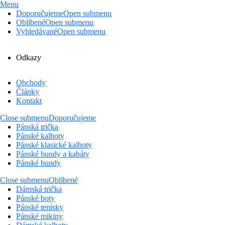
Menu
Doporučujeme
Open submenu
Oblíbené
Open submenu
Vyhledávané
Open submenu
Odkazy
Obchody
Články
Kontakt
Close submenu
Doporučujeme
Pánská trička
Pánské kalhoty
Pánské klasické kalhoty
Pánské bundy a kabáty
Pánské bundy
Close submenu
Oblíbené
Dámská trička
Pánské boty
Pánské tenisky
Pánské mikiny