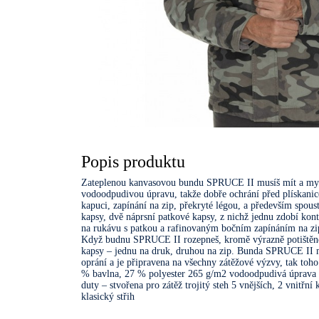
Popis produktu
Zateplenou kanvasovou bundu SPRUCE II musíš mít a my 
vodoodpudivou úpravu, takže dobře ochrání před plískani
kapuci, zapínání na zip, překryté légou, a především spoust
kapsy, dvě náprsní patkové kapsy, z nichž jednu zdobí k
na rukávu s patkou a rafinovaným bočním zapínáním na zi
Když budnu SPRUCE II rozepneš, kromě výrazně potištěné 
kapsy – jednu na druk, druhou na zip. Bunda SPRUCE II má k
oprání a je připravena na všechny zátěžové výzvy, tak toho
% bavlna, 27 % polyester 265 g/m2 vodoodpudivá úprava z
duty – stvořena pro zátěž trojitý steh 5 vnějších, 2 vnit
klasický střih