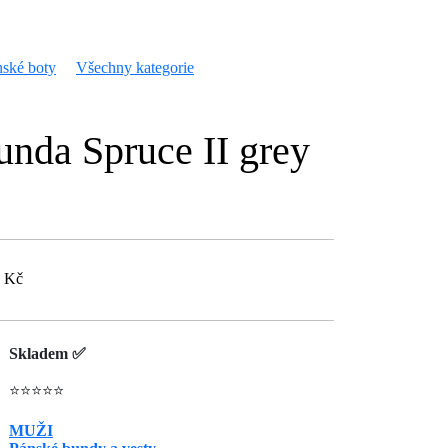
ské boty
Všechny kategorie
nda Spruce II grey
9 Kč
Skladem ✅
⭐⭐⭐⭐⭐
MUŽI