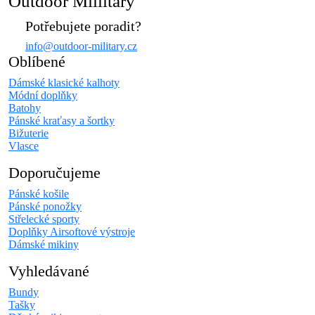
Outdoor Millitary
Potřebujete poradit?
info@outdoor-military.cz
Oblíbené
Dámské klasické kalhoty
Módní doplňky
Batohy
Pánské kraťasy a šortky
Bižuterie
Vlasce
Doporučujeme
Pánské košile
Pánské ponožky
Střelecké sporty
Doplňky Airsoftové výstroje
Dámské mikiny
Vyhledávané
Bundy
Tašky