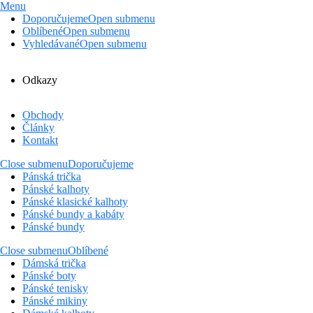
Menu
Doporučujeme
Open submenu
Oblíbené
Open submenu
Vyhledávané
Open submenu
Odkazy
Obchody
Články
Kontakt
Close submenu
Doporučujeme
Pánská trička
Pánské kalhoty
Pánské klasické kalhoty
Pánské bundy a kabáty
Pánské bundy
Close submenu
Oblíbené
Dámská trička
Pánské boty
Pánské tenisky
Pánské mikiny