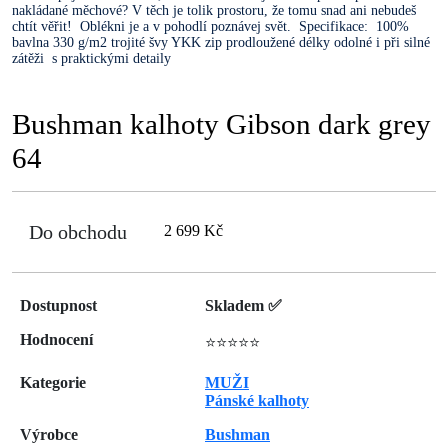
nakládané měchové? V těch je tolik prostoru, že tomu snad ani nebudeš
chtít věřit! Oblékni je a v pohodlí poznávej svět. Specifikace: 100%
bavlna 330 g/m2 trojité švy YKK zip prodloužené délky odolné i při silné
zátěži s praktickými detaily
Bushman kalhoty Gibson dark grey
64
Do obchodu
2 699 Kč
Dostupnost
Skladem ✅
Hodnocení
⭐⭐⭐⭐⭐
Kategorie
MUŽI
Pánské kalhoty
Výrobce
Bushman