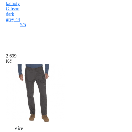
kalhoty
Gibson
dark
grey 44
5/5
2 699
Kč
Více