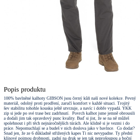
Popis produktu
100% bavlněné kalhoty GIBSON jsou černý kůň naší nové kolekce. Pevný
materiál, odolný proti prodření, zaručí komfort v každé situaci. Trojitý
šev stabilitu tohohle kousku ještě utvrzuje, a navíc i dobře vypadá. YKK
zip si jede po své trase bez zadrhnutí. Povrch kalhot jsme jemně obrousili
a dodali jim tak opravdový punc kvality. Buď si jist, že se na ně můžeš
spolehnout i při těch nejnáročnějších túrách. Ale klidně si je vezmi i do
práce. Nepomuchlají se a budeš v nich doslova jako v bavlnce. Co dodat?
Snad jen, že ze 6 důkladně střižených kapes Ti nic nevypadne. Ty přední
klínové pojmou drobnosti, zadní na druk se jen tak neprošoupou a boční