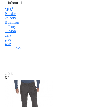
informací
MUŽI
,
Pánské
kalhoty
,
Bushman
kalhoty
Gibson
dark
grey
48P
5/5
2 699
Kč