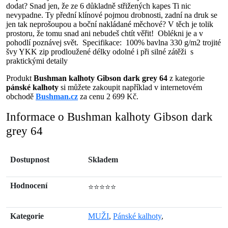
dodat? Snad jen, že ze 6 důkladně střižených kapes Ti nic
nevypadne. Ty přední klínové pojmou drobnosti, zadní na druk se
jen tak neprošoupou a boční nakládané měchové? V těch je tolik
prostoru, že tomu snad ani nebudeš chtít věřit! Oblékni je a v
pohodlí poznávej svět. Specifikace: 100% bavlna 330 g/m2 trojité
švy YKK zip prodloužené délky odolné i při silné zátěži s
praktickými detaily
Produkt
Bushman kalhoty Gibson dark grey 64
z kategorie
pánské kalhoty
si můžete zakoupit například v internetovém
obchodě
Bushman.cz
za cenu 2 699 Kč.
Informace o Bushman kalhoty Gibson dark
grey 64
Dostupnost
Skladem
Hodnocení
⭐⭐⭐⭐⭐
Kategorie
MUŽI
,
Pánské kalhoty
,