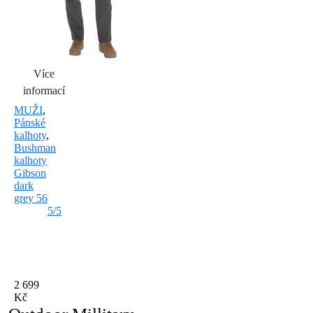
Více
informací
MUŽI
,
Pánské
kalhoty
,
Bushman
kalhoty
Gibson
dark
grey 56
5/5
2 699
Kč