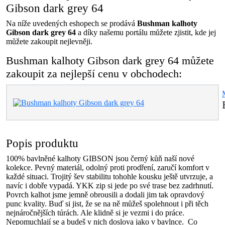
Gibson dark grey 64
Na níže uvedených eshopech se prodává
Bushman kalhoty
Gibson dark grey 64
a díky našemu portálu můžete zjistit, kde jej
můžete zakoupit nejlevněji.
Bushman kalhoty Gibson dark grey 64 můžete
zakoupit za nejlepší cenu v obchodech:
Popis produktu
100% bavlněné kalhoty GIBSON jsou černý kůň naší nové
kolekce. Pevný materiál, odolný proti prodření, zaručí komfort v
každé situaci. Trojitý šev stabilitu tohohle kousku ještě utvrzuje, a
navíc i dobře vypadá. YKK zip si jede po své trase bez zadrhnutí.
Povrch kalhot jsme jemně obrousili a dodali jim tak opravdový
punc kvality. Buď si jist, že se na ně můžeš spolehnout i při těch
nejnáročnějších túrách. Ale klidně si je vezmi i do práce.
Nepomuchlají se a budeš v nich doslova jako v bavlnce. Co