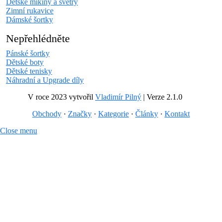
Dětské mikiny a svetry
Zimní rukavice
Dámské šortky
Nepřehlédněte
Pánské šortky
Dětské boty
Dětské tenisky
Náhradní a Upgrade díly
V roce 2023 vytvořil
Vladimír Pilný
| Verze 2.1.0
Obchody
·
Značky
·
Kategorie
·
Články
·
Kontakt
Close menu