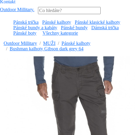
Kontakt
Outdoor Millitary
.
Pánská trička
Pánské kalhoty
Pánské klasické kalhoty
Pánské bundy a kabáty
Pánské bundy
Dámská trička
Pánské boty
Všechny kategorie
Outdoor Millitary
MUŽI
Pánské kalhoty
Bushman kalhoty Gibson dark grey 64