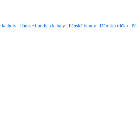
é kalhoty
Pánské bundy a kabáty
Pánské bundy
Dámská trička
Pán