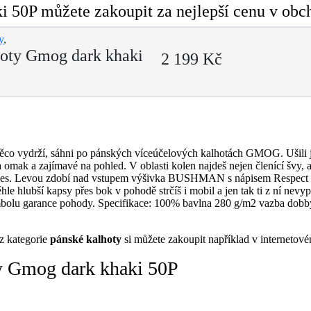
 50P můžete zakoupit za nejlepší cenu v obc
y
,
oty Gmog dark khaki
2 199 Kč
něco vydrží, sáhni po pánských víceúčelových kalhotách GMOG. Ušili 
 omak a zajímavé na pohled. V oblasti kolen najdeš nejen členící švy, al
kapes. Levou zdobí nad vstupem výšivka BUSHMAN s nápisem Respect f
hle hlubší kapsy přes bok v pohodě strčíš i mobil a jen tak ti z ní ne
u garance pohody. Specifikace: 100% bavlna 280 g/m2 vazba dobby tr
z kategorie
pánské kalhoty
si můžete zakoupit například v interneto
y Gmog dark khaki 50P