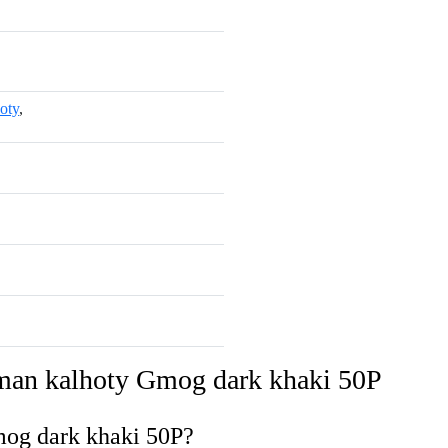
oty
,
man kalhoty Gmog dark khaki 50P
mog dark khaki 50P?