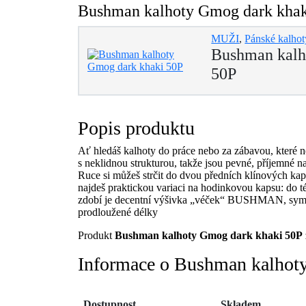
Bushman kalhoty Gmog dark khaki
MUŽI
,
Pánské kalhot
Bushman kalh
50P
Popis produktu
Ať hledáš kalhoty do práce nebo za zábavou, které 
s neklidnou strukturou, takže jsou pevné, příjemné na
Ruce si můžeš strčit do dvou předních klínových 
najdeš praktickou variaci na hodinkovou kapsu: do té
zdobí je decentní výšivka „véček“ BUSHMAN, symbol
prodloužené délky
Produkt
Bushman kalhoty Gmog dark khaki 50P
Informace o Bushman kalhot
Dostupnost
Skladem