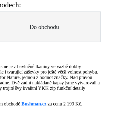
hodech:
Do obchodu
jsme je z bavlněné tkaniny ve vazbě dobby
e i tvarující záševky pro ještě větší volnost pohybu.
or Nature, jednou z hodnot značky. Nad pravou
vypadne. Dvě zadní nakládané kapsy jsme vytvarovali a
ojité švy kvalitní YKK zip funkční detaily
vém obchodě
Bushman.cz
za cenu 2 199 Kč.