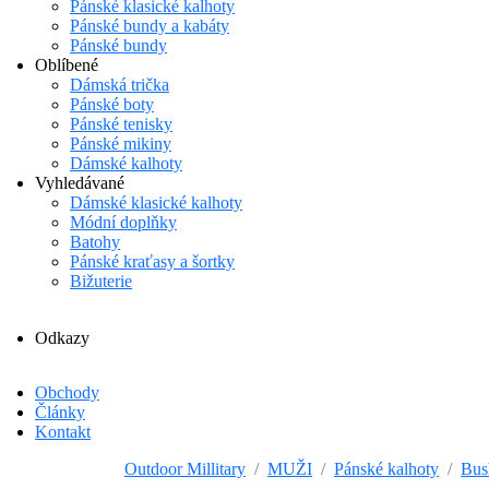
Pánské klasické kalhoty
Pánské bundy a kabáty
Pánské bundy
Oblíbené
Dámská trička
Pánské boty
Pánské tenisky
Pánské mikiny
Dámské kalhoty
Vyhledávané
Dámské klasické kalhoty
Módní doplňky
Batohy
Pánské kraťasy a šortky
Bižuterie
Odkazy
Obchody
Články
Kontakt
Outdoor Millitary
MUŽI
Pánské kalhoty
Bus