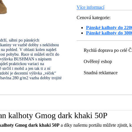
Více informací
Cenová kategorie:
Pánské kalhoty do 220
Pánské kalhoty do 300
drží, sáhni po pánských
tkaniny ve vazbě dobby s neklidnou
 na pohled. V oblasti kolen najdeš
Rychlá doprava po celé 
lnost pohybu. Ruce si můžeš strčit do
em výšivka BUSHMAN s nápisem
Ověřený eshop
jdeš praktickou variaci na
trčíš i mobil a jen tak ti z ní
Snadná reklamace
zdobí je decentní výšivka „véček“
avlna 280 g/m2 vazba dobby trojité
an kalhoty Gmog dark khaki 50P
alhoty Gmog dark khaki 50P
a díky našemu portálu můžete zjistit, k