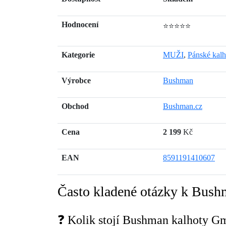
Hodnocení
⭐⭐⭐⭐⭐
Kategorie
MUŽI
,
Pánské kalh
Výrobce
Bushman
Obchod
Bushman.cz
Cena
2 199
Kč
EAN
8591191410607
Často kladené otázky k Bush
❓ Kolik stojí Bushman kalhoty G