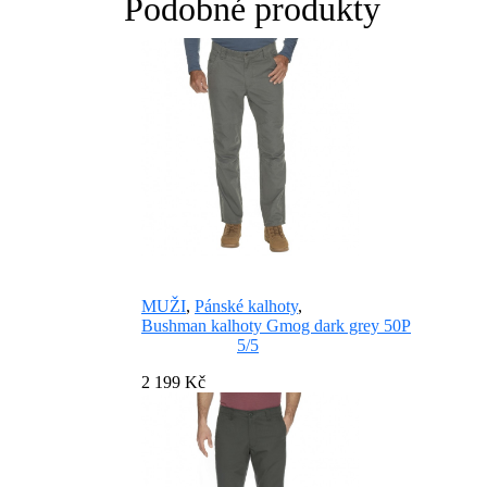
Podobné produkty
MUŽI
,
Pánské kalhoty
,
Bushman kalhoty Gmog dark grey 50P
5/5
2 199 Kč