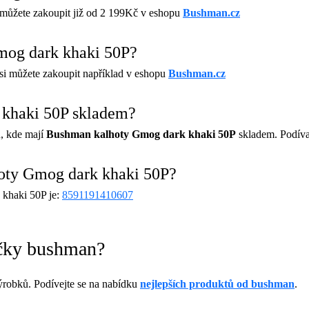
můžete zakoupit již od 2 199Kč v eshopu
Bushman.cz
mog dark khaki 50P?
si můžete zakoupit například v eshopu
Bushman.cz
 khaki 50P skladem?
, kde mají
Bushman kalhoty Gmog dark khaki 50P
skladem. Podíva
oty Gmog dark khaki 50P?
khaki 50P je:
8591191410607
ačky bushman?
robků. Podívejte se na nabídku
nejlepších produktů od bushman
.