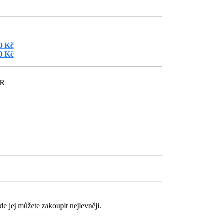
0 Kč
0 Kč
ČR
de jej můžete zakoupit nejlevněji.