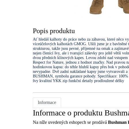
Popis produktu
Ať hledáš kalhoty do práce nebo za zábavou, které něco vy
víceúčelových kalhotách GMOG. Ušili jsme je z bavlněné 
strukturou, takže jsou pevné, příjemné na omak a zajímavé
nejen členící švy, ale i tvarující záševky pro ještě větší vo
dvou předních klínových kapes. Levou zdobí nad vstup
Respect for Nature, jednou z hodnot značky. Nad pravou na
hodinkovou kapsu: do téhle hlubší kapsy přes bok v pohodě s
nevypadne. Dvě zadní nakládané kapsy jsme vytvarovali a 
BUSHMAN, symbolu garance pohody. Specifikace: 100% b
švy kvalitní YKK zip funkční detaily prodloužené délky
Informace
Informace o produktu Bushm
Na níže uvedených eshopech se prodává
Bushman k