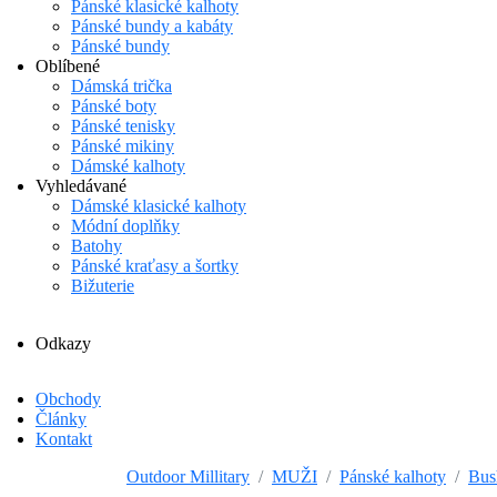
Pánské klasické kalhoty
Pánské bundy a kabáty
Pánské bundy
Oblíbené
Dámská trička
Pánské boty
Pánské tenisky
Pánské mikiny
Dámské kalhoty
Vyhledávané
Dámské klasické kalhoty
Módní doplňky
Batohy
Pánské kraťasy a šortky
Bižuterie
Odkazy
Obchody
Články
Kontakt
Outdoor Millitary
MUŽI
Pánské kalhoty
Bus