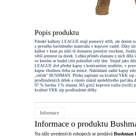
Popis produktu
Pánské kalhoty LEAGUE mají jeansový střih, ale denim na 
z pevného bavlněného materiálu v keprové vazbě. Díky ni
kalhot v kuse po ušití tě dostanou jemným vzorkem, fináln
větší jemnost na dotek. Lehká příměs elastanu z nich dělá 
ve kterém se budeš cítit pohodlně celý den. Stejně jako
LEAGUE dvě přední kapsy s kontrastním uzašitím, v pravé
kapsu vhodnou třeba na mince. Nakládané zadní kapsy zdob
„véček“ BUSHMAN. Přidej zapínání na kvalitní YKK zip a 
prodloužených délek a rázem získáš spolehlivého parťáka 
97 % bavlna 3 % elastan 365 g/m2 keprová vazba (twill) 
kvalitní YKK zip prodloužené délky
Informace
Informace o produktu Bushma
Na níže uvedených eshopech se prodává
Bushman k