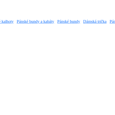
é kalhoty
Pánské bundy a kabáty
Pánské bundy
Dámská trička
Pán