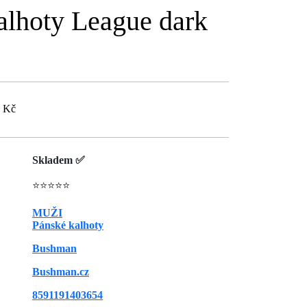
lhoty League dark
9 Kč
Skladem ✅
⭐⭐⭐⭐⭐
MUŽI
Pánské kalhoty
Bushman
Bushman.cz
8591191403654