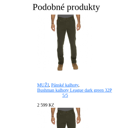
Podobné produkty
MUŽI
,
Pánské kalhoty
,
Bushman kalhoty League dark green 32P
5/5
2 599 Kč