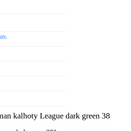
oty
,
man kalhoty League dark green 38