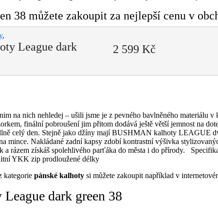
n 38 můžete zakoupit za nejlepší cenu v obc
y
,
oty League dark
2 599 Kč
im na nich nehledej – ušili jsme je z pevného bavlněného materiálu v
orkem, finální pobroušení jim přitom dodává ještě větší jemnost na dot
ohodlně celý den. Stejně jako džíny mají BUSHMAN kalhoty LEAGUE dvě
 na mince. Nakládané zadní kapsy zdobí kontrastní výšivka stylizova
k a rázem získáš spolehlivého parťáka do města i do přírody. Specifi
kvalitní YKK zip prodloužené délky
 kategorie
pánské kalhoty
si můžete zakoupit například v interneto
 League dark green 38