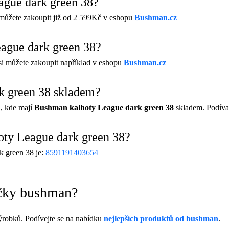
ague dark green 38?
ůžete zakoupit již od 2 599Kč v eshopu
Bushman.cz
ague dark green 38?
i můžete zakoupit například v eshopu
Bushman.cz
k green 38 skladem?
, kde mají
Bushman kalhoty League dark green 38
skladem. Podíva
ty League dark green 38?
 green 38 je:
8591191403654
ačky bushman?
robků. Podívejte se na nabídku
nejlepších produktů od bushman
.