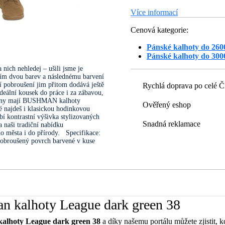
Více informací
Cenová kategorie:
Pánské kalhoty do 260
Pánské kalhoty do 300
nich nehledej – ušili jsme je
tím dvou barev a následnému barvení
í pobroušení jim přitom dodává ještě
Rychlá doprava po celé 
ideální kousek do práce i za zábavou,
 džíny mají BUSHMAN kalhoty
Ověřený eshop
 najdeš i klasickou hodinkovou
í kontrastní výšivka stylizovaných
Snadná reklamace
naši tradiční nabídku
do města i do přírody. Specifikace:
pobroušený povrch barvené v kuse
n kalhoty League dark green 38
alhoty League dark green 38
a díky našemu portálu můžete zjistit, k