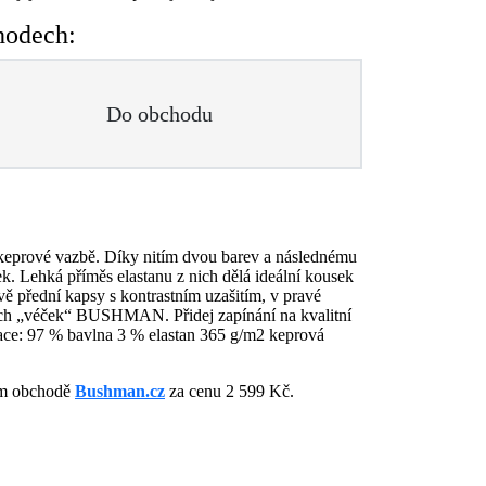
hodech:
Do obchodu
 keprové vazbě. Díky nitím dvou barev a následnému
ek. Lehká příměs elastanu z nich dělá ideální kousek
 přední kapsy s kontrastním uzašitím, v pravé
ných „véček“ BUSHMAN. Přidej zapínání na kvalitní
kace: 97 % bavlna 3 % elastan 365 g/m2 keprová
vém obchodě
Bushman.cz
za cenu 2 599 Kč.