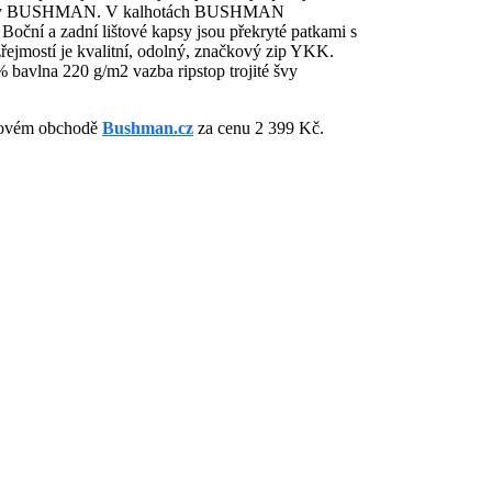
ní značky BUSHMAN. V kalhotách BUSHMAN
ční a zadní lištové kapsy jsou překryté patkami s
zřejmostí je kvalitní, odolný, značkový zip YKK.
bavlna 220 g/m2 vazba ripstop trojité švy
etovém obchodě
Bushman.cz
za cenu 2 399 Kč.