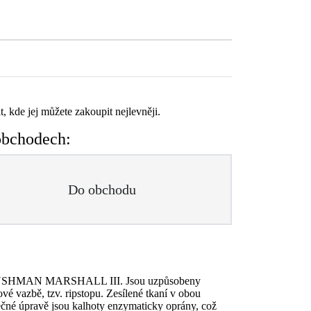
t, kde jej můžete zakoupit nejlevněji.
 obchodech:
Do obchodu
hoty BUSHMAN MARSHALL III. Jsou uzpůsobeny
vé vazbě, tzv. ripstopu. Zesílené tkaní v obou
ěrečné úpravě jsou kalhoty enzymaticky oprány, což