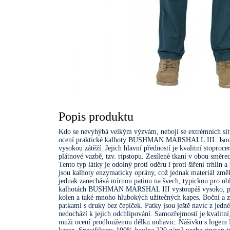
Popis produktu
Kdo se nevyhýbá velkým výzvám, nebojí se extrémních sit
ocení praktické kalhoty BUSHMAN MARSHALL III. Jsou
vysokou zátěží. Jejich hlavní předností je kvalitní stoproc
plátnové vazbě, tzv. ripstopu. Zesílené tkaní v obou směr
Tento typ látky je odolný proti oděru i proti šíření trhlin 
jsou kalhoty enzymaticky oprány, což jednak materiál změk
jednak zanechává mírnou patinu na švech, typickou pro
kalhotách BUSHMAN MARSHAL III vystoupáš vysoko, pro
kolen a také mnoho hlubokých užitečných kapes. Boční a za
patkami s druky bez čepiček. Patky jsou ještě navíc z jedn
nedochází k jejich odchlipování. Samozřejmostí je kvalitn
muži ocení prodlouženou délku nohavic. Nášivku s loge