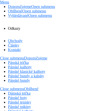
Menu
Doporučujeme
Open submenu
Oblíbené
Open submenu
Vyhledávané
Open submenu
Odkazy
Obchody
Články
Kontakt
Close submenu
Doporučujeme
Pánská trička
Pánské kalhoty
Pánské klasické kalhoty
Pánské bundy a kabáty
Pánské bundy
Close submenu
Oblíbené
Dámská trička
Pánské boty
Pánské tenisky
Pánské mikiny