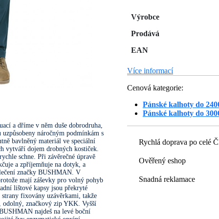
Výrobce
Prodává
EAN
Více informací
Cenová kategorie:
Pánské kalhoty do 240
Pánské kalhoty do 300
uací a dříme v něm duše dobrodruha,
 uzpůsobeny náročným podmínkám s
entně bavlněný materiál ve speciální
Rychlá doprava po celé 
ech vytváří dojem drobných kostiček.
a rychle schne. Při závěrečné úpravě
Ověřený eshop
čuje a zpříjemňuje na dotyk, a
 oblečení značky BUSHMAN. V
Snadná reklamace
tože mají záševky pro volný pohyb
dní lištové kapsy jsou překryté
é strany fixovány uzávěrkami, takže
í, odolný, značkový zip YKK. Vyšší
m BUSHMAN najdeš na levé boční