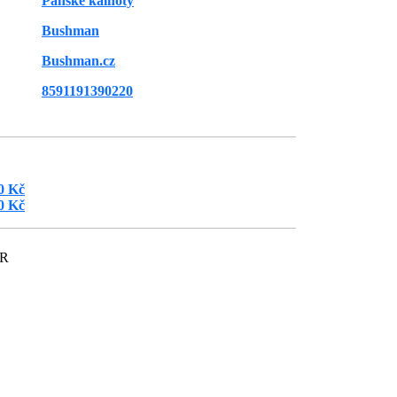
Pánské kalhoty
Bushman
Bushman.cz
8591191390220
0 Kč
0 Kč
ČR