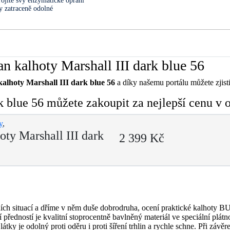
ojité švy enzymatické oprání
y zatraceně odolné
 kalhoty Marshall III dark blue 56
lhoty Marshall III dark blue 56
a díky našemu portálu můžete zjisti
k blue 56 můžete zakoupit za nejlepší cenu v
y
,
ty Marshall III dark
2 399 Kč
ních situací a dříme v něm duše dobrodruha, ocení praktické kal
ředností je kvalitní stoprocentně bavlněný materiál ve speciální plátno
tky je odolný proti oděru i proti šíření trhlin a rychle schne. Při záv