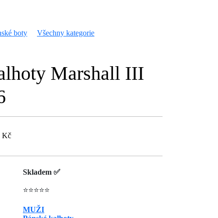
ské boty
Všechny kategorie
lhoty Marshall III
6
9 Kč
Skladem ✅
⭐⭐⭐⭐⭐
MUŽI