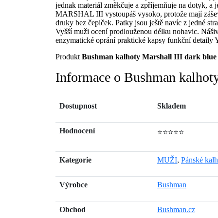
jednak materiál změkčuje a zpříjemňuje na dotyk
MARSHAL III vystoupáš vysoko, protože mají záševk
druky bez čepiček. Patky jsou ještě navíc z jedné s
Vyšší muži ocení prodlouženou délku nohavic. Náši
enzymatické oprání praktické kapsy funkční detaily
Produkt
Bushman kalhoty Marshall III dark blue
Informace o Bushman kalhoty 
Dostupnost
Skladem
Hodnocení
⭐⭐⭐⭐⭐
Kategorie
MUŽI
,
Pánské kalh
Výrobce
Bushman
Obchod
Bushman.cz