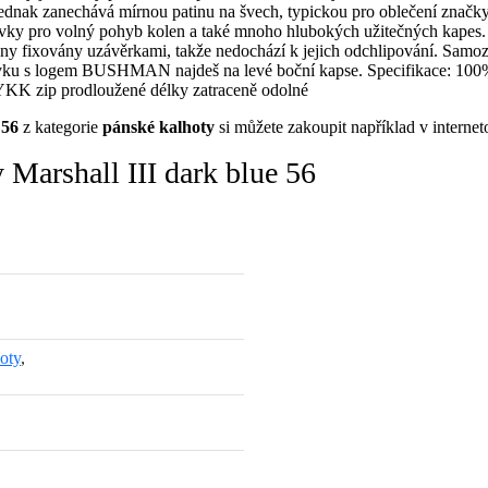
, a jednak zanechává mírnou patinu na švech, typickou pro obleče
y pro volný pohyb kolen a také mnoho hlubokých užitečných kapes. Bo
trany fixovány uzávěrkami, takže nedochází k jejich odchlipování. Samo
vku s logem BUSHMAN najdeš na levé boční kapse. Specifikace: 100% 
 YKK zip prodloužené délky zatraceně odolné
 56
z kategorie
pánské kalhoty
si můžete zakoupit například v intern
Marshall III dark blue 56
oty
,