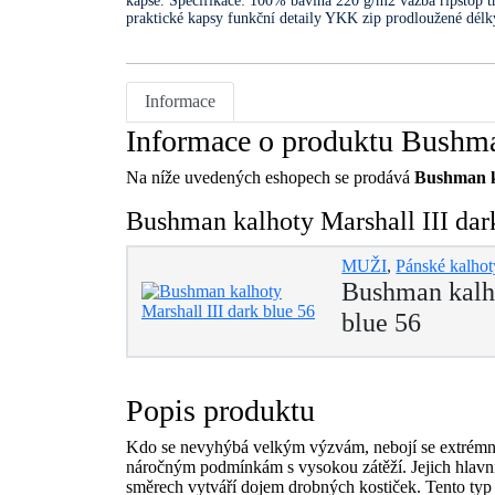
kapse. Specifikace: 100% bavlna 220 g/m2 vazba ripstop tr
praktické kapsy funkční detaily YKK zip prodloužené délk
Informace
Informace o produktu Bushman
Na níže uvedených eshopech se prodává
Bushman ka
Bushman kalhoty Marshall III dar
MUŽI
,
Pánské kalhot
Bushman kalho
blue 56
Popis produktu
Kdo se nevyhýbá velkým výzvám, nebojí se extrém
náročným podmínkám s vysokou zátěží. Jejich hlavní p
směrech vytváří dojem drobných kostiček. Tento typ lá