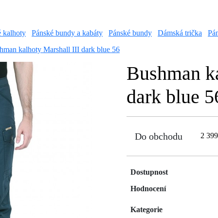
é kalhoty
Pánské bundy a kabáty
Pánské bundy
Dámská trička
Pán
hman kalhoty Marshall III dark blue 56
Bushman ka
dark blue 5
Do obchodu
2 39
Dostupnost
Hodnocení
Kategorie