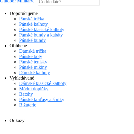
Outdoor Millitary
.
Doporučujeme
Pánská trička
Pánské kalhoty
Pánské klasické kalhoty
Pánské bundy a kabáty
Pánské bundy
Oblíbené
Dámská trička
Pánské boty
Pánské tenisky
Pánské mikiny
Dámské kalhoty
Vyhledávané
Dámské klasické kalhoty
Módní doplňky
Batohy
Pánské kraťasy a šortky
Bižuterie
Odkazy