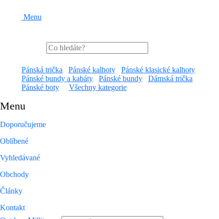
Menu
Pánská trička
Pánské kalhoty
Pánské klasické kalhoty
Pánské bundy a kabáty
Pánské bundy
Dámská trička
Pánské boty
Všechny kategorie
Menu
Doporučujeme
Oblíbené
Vyhledávané
Obchody
Články
Kontakt