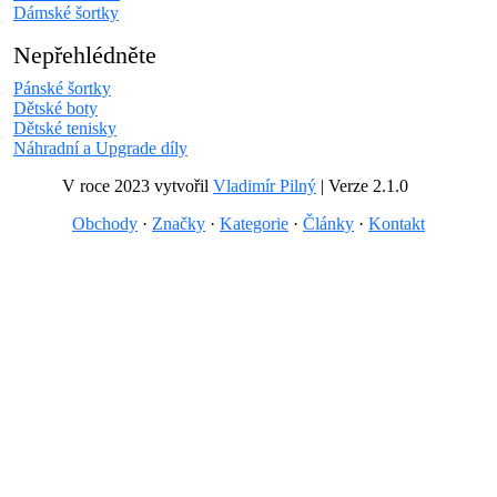
Dámské šortky
Nepřehlédněte
Pánské šortky
Dětské boty
Dětské tenisky
Náhradní a Upgrade díly
V roce 2023 vytvořil
Vladimír Pilný
| Verze 2.1.0
Obchody
·
Značky
·
Kategorie
·
Články
·
Kontakt