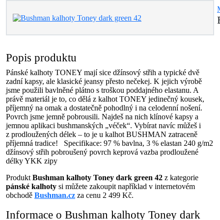
Popis produktu
Pánské kalhoty TONEY mají sice džínsový střih a typické dvě
zadní kapsy, ale klasické jeansy přesto nečekej. K jejich výrobě
jsme použili bavlněné plátno s troškou poddajného elastanu. A
právě materiál je to, co dělá z kalhot TONEY jedinečný kousek,
příjemný na omak a dostatečně pohodlný i na celodenní nošení.
Povrch jsme jemně pobrousili. Najdeš na nich klínové kapsy a
jemnou aplikaci bushmanských „véček“. Vybírat navíc můžeš i
z prodloužených délek – to je u kalhot BUSHMAN zatraceně
příjemná tradice! Specifikace: 97 % bavlna, 3 % elastan 240 g/m2
džínsový střih pobroušený povrch keprová vazba prodloužené
délky YKK zipy
Produkt
Bushman kalhoty Toney dark green 42
z kategorie
pánské kalhoty
si můžete zakoupit například v internetovém
obchodě
Bushman.cz
za cenu 2 499 Kč.
Informace o Bushman kalhoty Toney dark