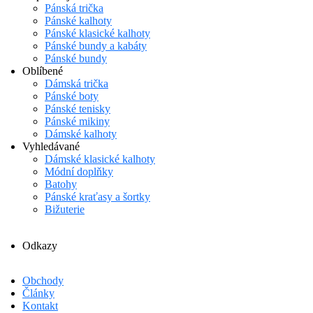
Pánská trička
Pánské kalhoty
Pánské klasické kalhoty
Pánské bundy a kabáty
Pánské bundy
Oblíbené
Dámská trička
Pánské boty
Pánské tenisky
Pánské mikiny
Dámské kalhoty
Vyhledávané
Dámské klasické kalhoty
Módní doplňky
Batohy
Pánské kraťasy a šortky
Bižuterie
Odkazy
Obchody
Články
Kontakt