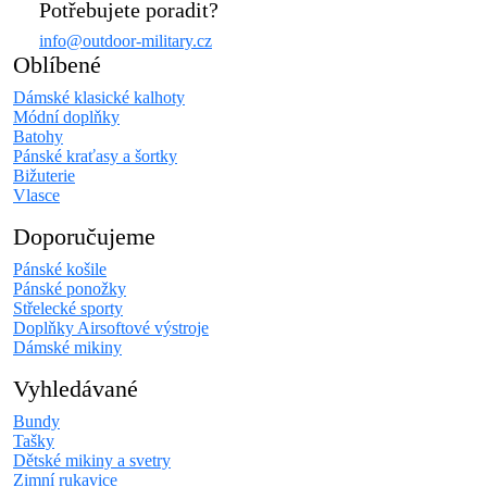
Potřebujete poradit?
info@outdoor-military.cz
Oblíbené
Dámské klasické kalhoty
Módní doplňky
Batohy
Pánské kraťasy a šortky
Bižuterie
Vlasce
Doporučujeme
Pánské košile
Pánské ponožky
Střelecké sporty
Doplňky Airsoftové výstroje
Dámské mikiny
Vyhledávané
Bundy
Tašky
Dětské mikiny a svetry
Zimní rukavice