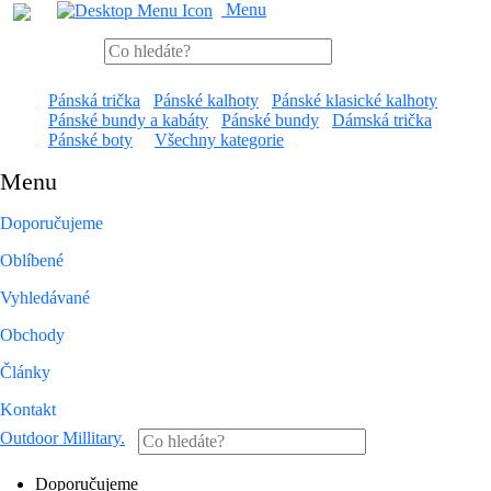
Menu
Pánská trička
Pánské kalhoty
Pánské klasické kalhoty
Pánské bundy a kabáty
Pánské bundy
Dámská trička
Pánské boty
Všechny kategorie
Menu
Doporučujeme
Oblíbené
Vyhledávané
Obchody
Články
Kontakt
Outdoor Millitary
.
Doporučujeme