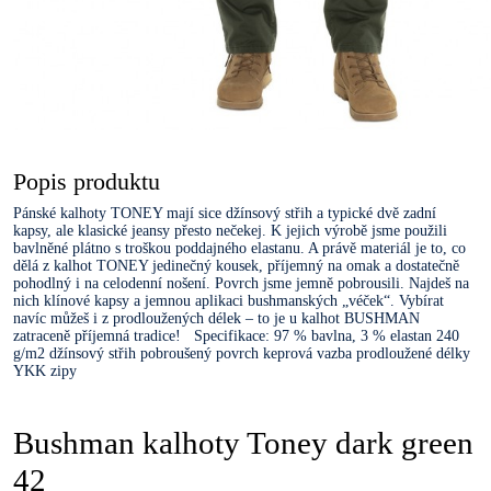
Popis produktu
Pánské kalhoty TONEY mají sice džínsový střih a typické dvě zadní
kapsy, ale klasické jeansy přesto nečekej. K jejich výrobě jsme použili
bavlněné plátno s troškou poddajného elastanu. A právě materiál je to, co
dělá z kalhot TONEY jedinečný kousek, příjemný na omak a dostatečně
pohodlný i na celodenní nošení. Povrch jsme jemně pobrousili. Najdeš na
nich klínové kapsy a jemnou aplikaci bushmanských „véček“. Vybírat
navíc můžeš i z prodloužených délek – to je u kalhot BUSHMAN
zatraceně příjemná tradice! Specifikace: 97 % bavlna, 3 % elastan 240
g/m2 džínsový střih pobroušený povrch keprová vazba prodloužené délky
YKK zipy
Bushman kalhoty Toney dark green
42