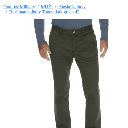
Outdoor Millitary
MUŽI
Pánské kalhoty
Bushman kalhoty Toney dark green 42