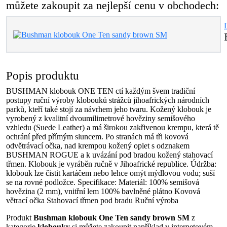
můžete zakoupit za nejlepší cenu v obchodech:
Popis produktu
BUSHMAN klobouk ONE TEN ctí každým švem tradiční
postupy ruční výroby klobouků strážců jihoafrických národních
parků, kteří také stojí za návrhem jeho tvaru. Kožený klobouk je
vyrobený z kvalitní dvoumilimetrové hověziny semišového
vzhledu (Suede Leather) a má širokou zakřivenou krempu, která tě
ochrání před přímým sluncem. Po stranách má tři kovová
odvětrávací očka, nad krempou kožený oplet s odznakem
BUSHMAN ROGUE a k uvázání pod bradou kožený stahovací
třmen. Klobouk je vyráběn ručně v Jihoafrické republice. Údržba:
klobouk lze čistit kartáčem nebo lehce omýt mýdlovou vodu; suší
se na rovné podložce. Specifikace: Materiál: 100% semišová
hovězina (2 mm), vnitřní lem 100% bavlněné plátno Kovová
větrací očka Stahovací třmen pod bradu Ruční výroba
Produkt
Bushman klobouk One Ten sandy brown SM
z
kategorie
klobouky
si můžete zakoupit například v internetovém