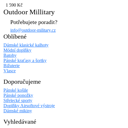
1 590 Kč
Outdoor Millitary
Potřebujete poradit?
info@outdoor-military.cz
Oblíbené
Dámské klasické kalhoty
Módní doplňky
Batohy
Pánské kraťasy a šortky
Bižuterie
Vlasce
Doporučujeme
Pánské košile
Pánské ponožky
Střelecké sporty
Doplňky Airsoftové výstroje
Dámské mikiny
Vyhledávané