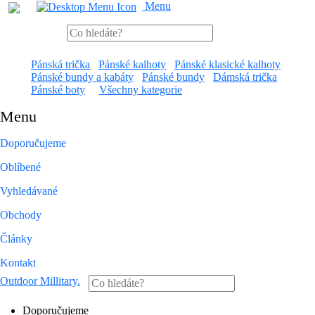
Menu
Pánská trička
Pánské kalhoty
Pánské klasické kalhoty
Pánské bundy a kabáty
Pánské bundy
Dámská trička
Pánské boty
Všechny kategorie
Menu
Doporučujeme
Oblíbené
Vyhledávané
Obchody
Články
Kontakt
Outdoor Millitary
.
Doporučujeme