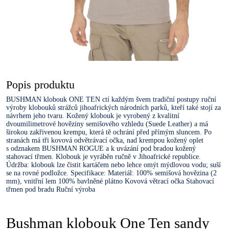
Popis produktu
BUSHMAN klobouk ONE TEN ctí každým švem tradiční postupy ruční
výroby klobouků strážců jihoafrických národních parků, kteří také stojí za
návrhem jeho tvaru. Kožený klobouk je vyrobený z kvalitní
dvoumilimetrové hověziny semišového vzhledu (Suede Leather) a má
širokou zakřivenou krempu, která tě ochrání před přímým sluncem. Po
stranách má tři kovová odvětrávací očka, nad krempou kožený oplet
s odznakem BUSHMAN ROGUE a k uvázání pod bradou kožený
stahovací třmen. Klobouk je vyráběn ručně v Jihoafrické republice.
Údržba: klobouk lze čistit kartáčem nebo lehce omýt mýdlovou vodu; suší
se na rovné podložce. Specifikace: Materiál: 100% semišová hovězina (2
mm), vnitřní lem 100% bavlněné plátno Kovová větrací očka Stahovací
třmen pod bradu Ruční výroba
Bushman klobouk One Ten sandy