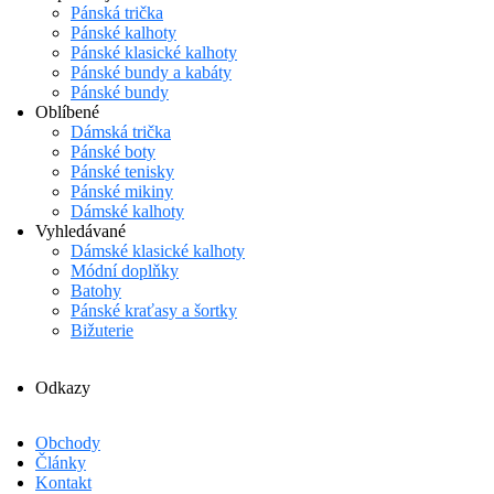
Pánská trička
Pánské kalhoty
Pánské klasické kalhoty
Pánské bundy a kabáty
Pánské bundy
Oblíbené
Dámská trička
Pánské boty
Pánské tenisky
Pánské mikiny
Dámské kalhoty
Vyhledávané
Dámské klasické kalhoty
Módní doplňky
Batohy
Pánské kraťasy a šortky
Bižuterie
Odkazy
Obchody
Články
Kontakt