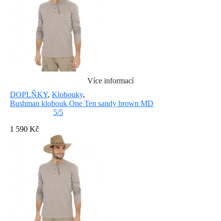
Více informací
DOPLŇKY
,
Klobouky
,
Bushman klobouk One Ten sandy brown MD
5/5
1 590 Kč