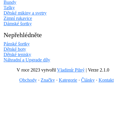
Bundy
Tašky
Dětské mikiny a svetry
Zimní rukavice
Dámské šortky
Nepřehlédněte
Pánské šortky
Dětské boty
Dětské tenisky
Náhradní a Upgrade díly
V roce 2023 vytvořil
Vladimír Pilný
| Verze 2.1.0
Obchody
·
Značky
·
Kategorie
·
Články
·
Kontakt