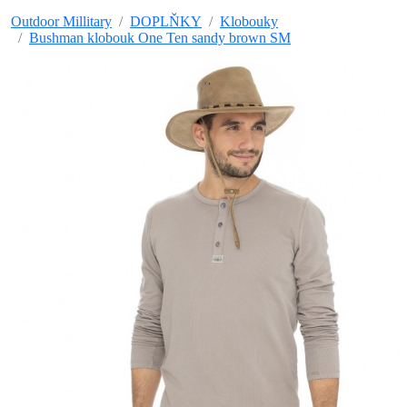
Outdoor Millitary
DOPLŇKY
Klobouky
Bushman klobouk One Ten sandy brown SM