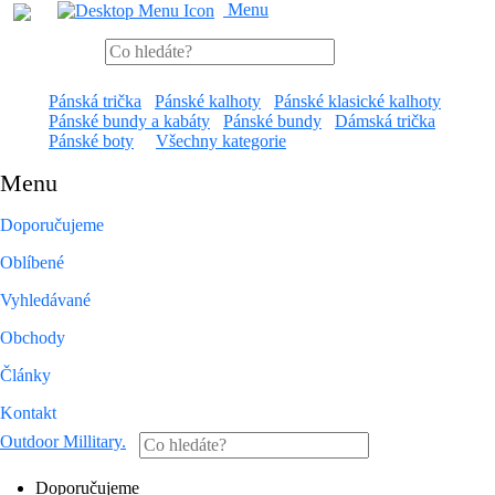
Menu
Pánská trička
Pánské kalhoty
Pánské klasické kalhoty
Pánské bundy a kabáty
Pánské bundy
Dámská trička
Pánské boty
Všechny kategorie
Menu
Doporučujeme
Oblíbené
Vyhledávané
Obchody
Články
Kontakt
Outdoor Millitary
.
Doporučujeme