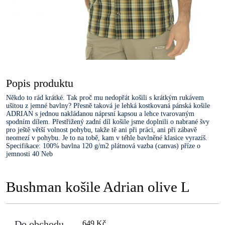
Popis produktu
Někdo to rád krátké. Tak proč mu nedopřát košili s krátkým rukávem
ušitou z jemné bavlny? Přesně taková je lehká kostkovaná pánská košile
ADRIAN s jednou nakládanou náprsní kapsou a lehce tvarovaným
spodním dílem. Přestřižený zadní díl košile jsme doplnili o nabrané švy
pro ještě větší volnost pohybu, takže tě ani při práci, ani při zábavě
neomezí v pohybu. Je to na tobě, kam v téhle bavlněné klasice vyrazíš.
Specifikace: 100% bavlna 120 g/m2 plátnová vazba (canvas) příze o
jemnosti 40 Neb
Bushman košile Adrian olive L
Do obchodu
649 Kč