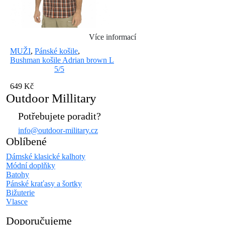
Více informací
MUŽI
,
Pánské košile
,
Bushman košile Adrian brown L
5/5
649 Kč
Outdoor Millitary
Potřebujete poradit?
info@outdoor-military.cz
Oblíbené
Dámské klasické kalhoty
Módní doplňky
Batohy
Pánské kraťasy a šortky
Bižuterie
Vlasce
Doporučujeme