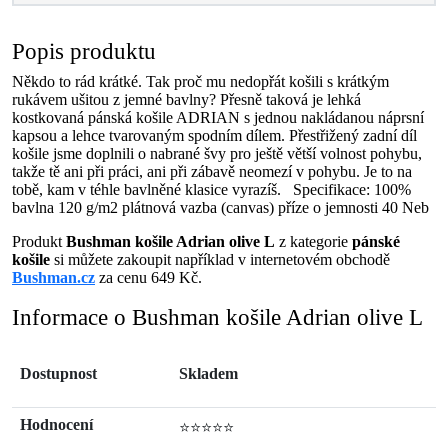
Popis produktu
Někdo to rád krátké. Tak proč mu nedopřát košili s krátkým
rukávem ušitou z jemné bavlny? Přesně taková je lehká
kostkovaná pánská košile ADRIAN s jednou nakládanou náprsní
kapsou a lehce tvarovaným spodním dílem. Přestřižený zadní díl
košile jsme doplnili o nabrané švy pro ještě větší volnost pohybu,
takže tě ani při práci, ani při zábavě neomezí v pohybu. Je to na
tobě, kam v téhle bavlněné klasice vyrazíš. Specifikace: 100%
bavlna 120 g/m2 plátnová vazba (canvas) příze o jemnosti 40 Neb
Produkt
Bushman košile Adrian olive L
z kategorie
pánské
košile
si můžete zakoupit například v internetovém obchodě
Bushman.cz
za cenu 649 Kč.
Informace o Bushman košile Adrian olive L
Dostupnost
Skladem
Hodnocení
⭐⭐⭐⭐⭐