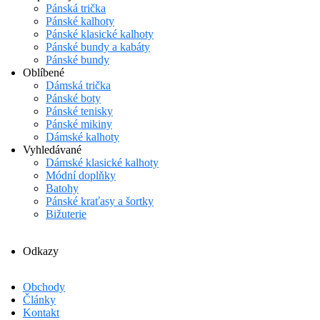
Pánská trička
Pánské kalhoty
Pánské klasické kalhoty
Pánské bundy a kabáty
Pánské bundy
Oblíbené
Dámská trička
Pánské boty
Pánské tenisky
Pánské mikiny
Dámské kalhoty
Vyhledávané
Dámské klasické kalhoty
Módní doplňky
Batohy
Pánské kraťasy a šortky
Bižuterie
Odkazy
Obchody
Články
Kontakt