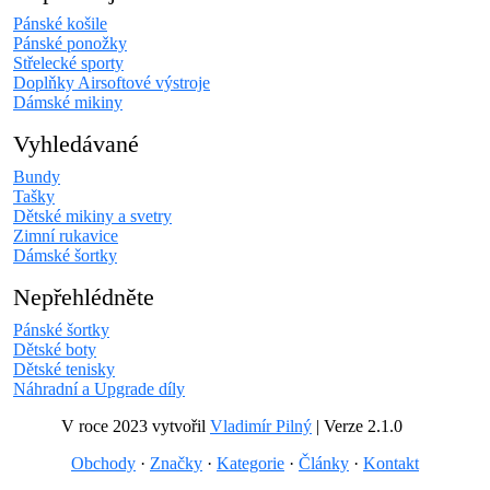
Pánské košile
Pánské ponožky
Střelecké sporty
Doplňky Airsoftové výstroje
Dámské mikiny
Vyhledávané
Bundy
Tašky
Dětské mikiny a svetry
Zimní rukavice
Dámské šortky
Nepřehlédněte
Pánské šortky
Dětské boty
Dětské tenisky
Náhradní a Upgrade díly
V roce 2023 vytvořil
Vladimír Pilný
| Verze 2.1.0
Obchody
·
Značky
·
Kategorie
·
Články
·
Kontakt