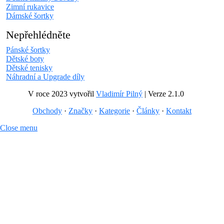
Zimní rukavice
Dámské šortky
Nepřehlédněte
Pánské šortky
Dětské boty
Dětské tenisky
Náhradní a Upgrade díly
V roce 2023 vytvořil
Vladimír Pilný
| Verze 2.1.0
Obchody
·
Značky
·
Kategorie
·
Články
·
Kontakt
Close menu