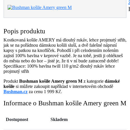
Popis produktu
Kostkovaná košile AMERY má dlouhý rukáv, lehce projmutý střih,
jak se na pořádnou dámskou košili sluší, a dvě falešné náprsní
kapsy s patkou na knoflíček. Pohodlí i při celodenním nošením
zajistí 100% bavlna v keprové vazbě. Je na tobě, jestli ji oblékneš
do města nebo do hor – jisté je, že ti v ní bude zatraceně dobře!
Specifikace: 100% bavlna twill 110 g/m2 dlouhý rukáv lehce
projmutý střih
Produkt
Bushman košile Amery green M
z kategorie
dámské
košile
si můžete zakoupit například v internetovém obchodě
Bushman.cz
za cenu 1 999 Kč.
Informace o Bushman košile Amery green M
Dostupnost
Skladem