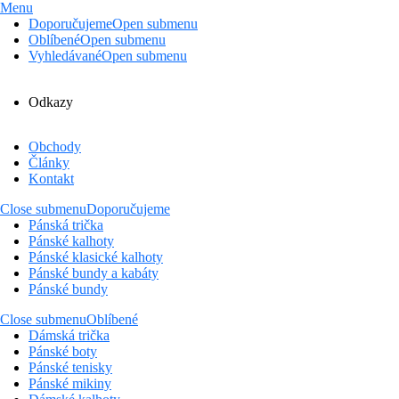
Menu
Doporučujeme
Open submenu
Oblíbené
Open submenu
Vyhledávané
Open submenu
Odkazy
Obchody
Články
Kontakt
Close submenu
Doporučujeme
Pánská trička
Pánské kalhoty
Pánské klasické kalhoty
Pánské bundy a kabáty
Pánské bundy
Close submenu
Oblíbené
Dámská trička
Pánské boty
Pánské tenisky
Pánské mikiny