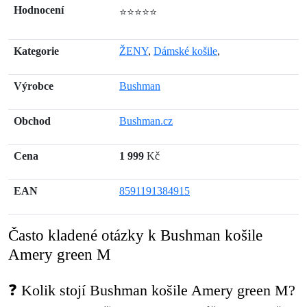
Hodnocení
⭐⭐⭐⭐⭐
Kategorie
ŽENY
,
Dámské košile
,
Výrobce
Bushman
Obchod
Bushman.cz
Cena
1 999
Kč
EAN
8591191384915
Často kladené otázky k Bushman košile
Amery green M
❓ Kolik stojí Bushman košile Amery green M?