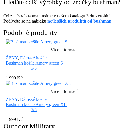
Hledáte další výrobky od značky bushman?
Od značky bushman máme v našem katalogu řadu výrobků.
Podívejte se na nabídku
nejlepších produktů od bushman
.
Podobné produkty
Více informací
ŽENY
,
Dámské košile
,
Bushman košile Amery green S
5/5
1 999 Kč
Více informací
ŽENY
,
Dámské košile
,
Bushman košile Amery green XL
5/5
1 999 Kč
Outdoor Millitary