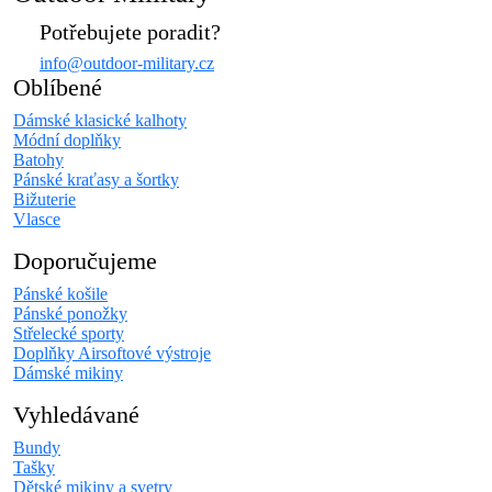
Potřebujete poradit?
info@outdoor-military.cz
Oblíbené
Dámské klasické kalhoty
Módní doplňky
Batohy
Pánské kraťasy a šortky
Bižuterie
Vlasce
Doporučujeme
Pánské košile
Pánské ponožky
Střelecké sporty
Doplňky Airsoftové výstroje
Dámské mikiny
Vyhledávané
Bundy
Tašky
Dětské mikiny a svetry