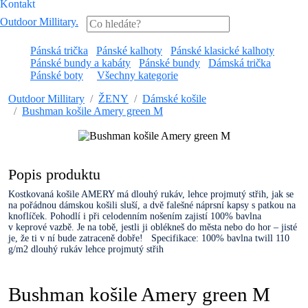
Kontakt
Outdoor Millitary
.
Pánská trička
Pánské kalhoty
Pánské klasické kalhoty
Pánské bundy a kabáty
Pánské bundy
Dámská trička
Pánské boty
Všechny kategorie
Outdoor Millitary
ŽENY
Dámské košile
Bushman košile Amery green M
Popis produktu
Kostkovaná košile AMERY má dlouhý rukáv, lehce projmutý střih, jak se
na pořádnou dámskou košili sluší, a dvě falešné náprsní kapsy s patkou na
knoflíček. Pohodlí i při celodenním nošením zajistí 100% bavlna
v keprové vazbě. Je na tobě, jestli ji oblékneš do města nebo do hor – jisté
je, že ti v ní bude zatraceně dobře! Specifikace: 100% bavlna twill 110
g/m2 dlouhý rukáv lehce projmutý střih
Bushman košile Amery green M