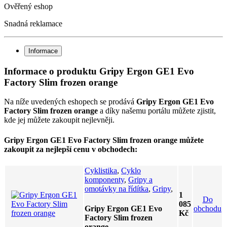
Ověřený eshop
Snadná reklamace
Informace
Informace o produktu Gripy Ergon GE1 Evo
Factory Slim frozen orange
Na níže uvedených eshopech se prodává
Gripy Ergon GE1 Evo
Factory Slim frozen orange
a díky našemu portálu můžete zjistit,
kde jej můžete zakoupit nejlevněji.
Gripy Ergon GE1 Evo Factory Slim frozen orange můžete
zakoupit za nejlepší cenu v obchodech:
Cyklistika
,
Cyklo
komponenty
,
Gripy a
omotávky na řídítka
,
Gripy
,
1
Do
085
obchodu
Gripy Ergon GE1 Evo
Kč
Factory Slim frozen
orange