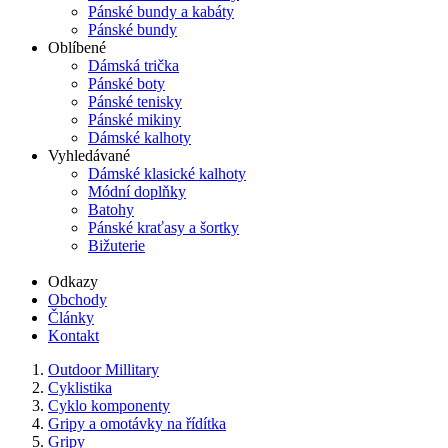
Pánské bundy a kabáty
Pánské bundy
Oblíbené
Dámská trička
Pánské boty
Pánské tenisky
Pánské mikiny
Dámské kalhoty
Vyhledávané
Dámské klasické kalhoty
Módní doplňky
Batohy
Pánské kraťasy a šortky
Bižuterie
Odkazy
Obchody
Články
Kontakt
Outdoor Millitary
Cyklistika
Cyklo komponenty
Gripy a omotávky na řídítka
Gripy