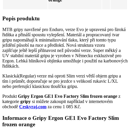
Popis produktu
MTB gripy navržené pro Enduro, verze Evo je upravená pro široká
řidítka a přináší spoustu vylepšení. Materiál a propracovaný tvar
gripu napomáhají k minimalizování tlaku, který při tomto typu
ježdění působí na ruce a předloktí. Nová struktura vzoru
zajišťuje ještě lepší přilnavost než původní verze. Super měkký a
UV stabilní materiál gripu je vyroben v Německu exkluzivně pro
Ergon. Lehká hliníková objímka umožňuje i použití na karbonových
řidítkách.
Klasická(Regular) verze má oproti Slim verzi větší objem gripu a
tím i průměr, doporučuje se pro jezdce s velikostí rukavic L/XL
nebo preferující klasickou tloušťku gripu.
Produkt
Gripy Ergon GE1 Evo Factory Slim frozen orange
z
kategorie
gripy
si můžete zakoupit například v internetovém
obchodě
Ceskyraj.com
za cenu 1 085 Kč.
Informace o Gripy Ergon GE1 Evo Factory Slim
frozen orange