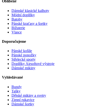
Oblíbené
Dámské klasické kalhoty
Módní doplňky
Batohy
Pánské kraťasy a šortky
Bižuterie
Vlasce
Doporučujeme
Pánské košile
Pánské ponožky
Střelecké sporty
Doplňky Airsoftové výstroje
Dámské mikiny
Vyhledávané
Bundy
Tašky
Dětské mikiny a svetry
Zimní rukavice
Dámské šortky