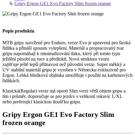
Gripy Ergon GE1 Evo Factory Slim frozen orange
Popis produktu
MTB gripy navržené pro Enduro, verze Evo je upravená pro široká
řidítka a přináší spoustu vylepšení. Materiál a propracovaný tvar
gripu napomáhají k minimalizování tlaku, který při tomto typu
ježdění působí na ruce a předloktí. Nová struktura vzoru
zajišťuje ještě lepší přilnavost než původní verze. Super měkký a
UV stabilní materiál gripu je vyroben v Německu exkluzivně pro
Ergon. Lehká hliníková objímka umožňuje i použití na karbonových
řidítkách.
Klasická(Regular) verze má oproti Slim verzi větší objem gripu a
tím i průměr, doporučuje se pro jezdce s velikostí rukavic L/XL
nebo preferující klasickou tloušťku gripu.
Gripy Ergon GE1 Evo Factory Slim
frozen orange