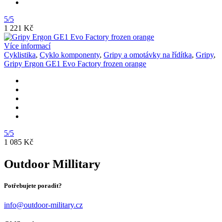
5/5
1 221 Kč
Více informací
Cyklistika
,
Cyklo komponenty
,
Gripy a omotávky na řídítka
,
Gripy
,
Gripy Ergon GE1 Evo Factory frozen orange
5/5
1 085 Kč
Outdoor Millitary
Potřebujete poradit?
info@outdoor-military.cz