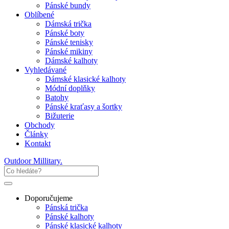
Pánské bundy
Oblíbené
Dámská trička
Pánské boty
Pánské tenisky
Pánské mikiny
Dámské kalhoty
Vyhledávané
Dámské klasické kalhoty
Módní doplňky
Batohy
Pánské kraťasy a šortky
Bižuterie
Obchody
Články
Kontakt
Outdoor Millitary
.
Doporučujeme
Pánská trička
Pánské kalhoty
Pánské klasické kalhoty