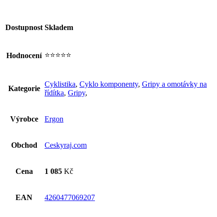
Dostupnost
Skladem
⭐⭐⭐⭐⭐
Hodnocení
Cyklistika
,
Cyklo komponenty
,
Gripy a omotávky na
Kategorie
řídítka
,
Gripy
,
Výrobce
Ergon
Obchod
Ceskyraj.com
Cena
1 085
Kč
EAN
4260477069207