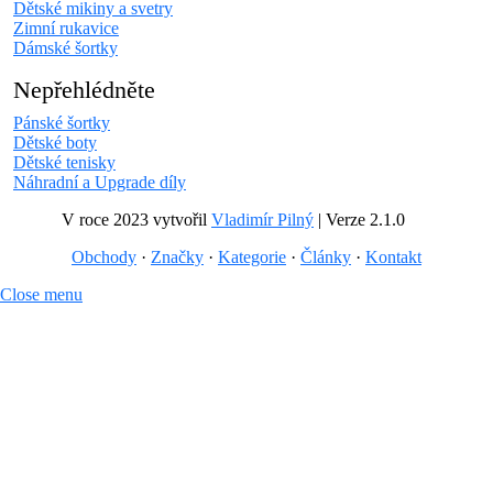
Dětské mikiny a svetry
Zimní rukavice
Dámské šortky
Nepřehlédněte
Pánské šortky
Dětské boty
Dětské tenisky
Náhradní a Upgrade díly
V roce 2023 vytvořil
Vladimír Pilný
| Verze 2.1.0
Obchody
·
Značky
·
Kategorie
·
Články
·
Kontakt
Close menu