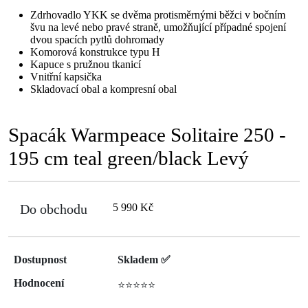
Zdrhovadlo YKK se dvěma protisměrnými běžci v bočním
švu na levé nebo pravé straně, umožňující případné spojení
dvou spacích pytlů dohromady
Komorová konstrukce typu H
Kapuce s pružnou tkanicí
Vnitřní kapsička
Skladovací obal a kompresní obal
Spacák Warmpeace Solitaire 250 -
195 cm teal green/black Levý
Do obchodu
5 990 Kč
Dostupnost
Skladem ✅
Hodnocení
⭐⭐⭐⭐⭐