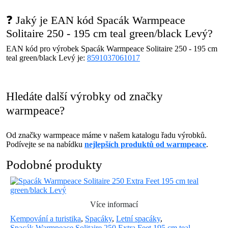
❓ Jaký je EAN kód Spacák Warmpeace
Solitaire 250 - 195 cm teal green/black Levý?
EAN kód pro výrobek Spacák Warmpeace Solitaire 250 - 195 cm
teal green/black Levý je:
8591037061017
Hledáte další výrobky od značky
warmpeace?
Od značky warmpeace máme v našem katalogu řadu výrobků.
Podívejte se na nabídku
nejlepších produktů od warmpeace
.
Podobné produkty
Více informací
Kempování a turistika
,
Spacáky
,
Letní spacáky
,
Spacák Warmpeace Solitaire 250 Extra Feet 195 cm teal