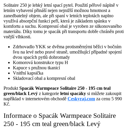
Solitaire 250 je lehký letní spací pytel. Použití péřové náplně v
letním vybavení přináší nejen nejnižší možnou hmotnost a
zanedbatelný objem, ale při spaní v letních teplotách naplno
využívá absorpční funkci peří, která je základem spánku v
komfortu a suchu. Kompresní obal je vyroben ze silkonovaného
materiálu. Díky tomu je spacák při transportu dobře chráněn proti
vnější vlhkosti.
Zdrhovadlo YKK se dvěma protisměrnými běžci v bočním
švu na levé nebo pravé straně, umožňující případné spojení
dvou spacích pytlů dohromady
Komorová konstrukce typu H
Kapuce s pružnou tkanicí
Vnitřní kapsička
Skladovací obal a kompresní obal
Produkt
Spacák Warmpeace Solitaire 250 - 195 cm teal
green/black Levý
z kategorie
letní spacáky
si můžete zakoupit
například v internetovém obchodě
Ceskyraj.com
za cenu 5 990
Kč.
Informace o Spacák Warmpeace Solitaire
250 - 195 cm teal green/black Levý