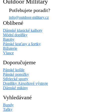
Outdoor Millitary
Potřebujete poradit?
info@outdoor-military.cz
Oblíbené
Dámské klasické kalhoty
Módní doplňky
Batohy
Pánské kraťasy a šortky
Bižuterie
Vlasce
Doporučujeme
Pánské košile
Pánské ponožky
Střelecké sporty
Doplňky Airsoftové výstroje
Dámské mikiny
Vyhledávané
Bundy
Tašky