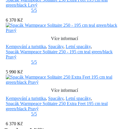
green/black Levý
5/5
6 370 Kč
Více informací
Kempování a turistika
,
Spacáky
,
Letní spacáky
,
Spacák Warmpeace Solitaire 250 - 195 cm teal green/black
Pravý
5/5
5 990 Kč
Více informací
Kempování a turistika
,
Spacáky
,
Letní spacáky
,
Spacák Warmpeace Solitaire 250 Extra Feet 195 cm teal
green/black Pravý
5/5
6 370 Kč