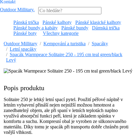
Kontakt
Outdoor Millitary
.
Pánská trička
Pánské kalhoty
Pánské klasické kalhoty
Pánské bundy a kabáty
Pánské bundy
Dámská trička
Pánské boty
Všechny kategorie
Outdoor Millitary
Kempování a turistika
Spacáky
Letní spacáky
Spacák Warmpeace Solitaire 250 - 195 cm teal green/black
Levý
Popis produktu
Solitaire 250 je lehký letní spací pytel. Použití péřové náplně v
letním vybavení přináší nejen nejnižší možnou hmotnost a
zanedbatelný objem, ale při spaní v letních teplotách naplno
využívá absorpční funkci peří, která je základem spánku v
komfortu a suchu. Kompresní obal je vyroben ze silkonovaného
materiálu. Díky tomu je spacák při transportu dobře chráněn proti
vnější vlhkosti.