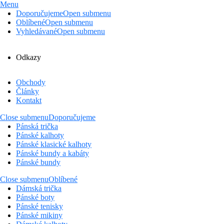
Menu
Doporučujeme
Open submenu
Oblíbené
Open submenu
Vyhledávané
Open submenu
Odkazy
Obchody
Články
Kontakt
Close submenu
Doporučujeme
Pánská trička
Pánské kalhoty
Pánské klasické kalhoty
Pánské bundy a kabáty
Pánské bundy
Close submenu
Oblíbené
Dámská trička
Pánské boty
Pánské tenisky
Pánské mikiny