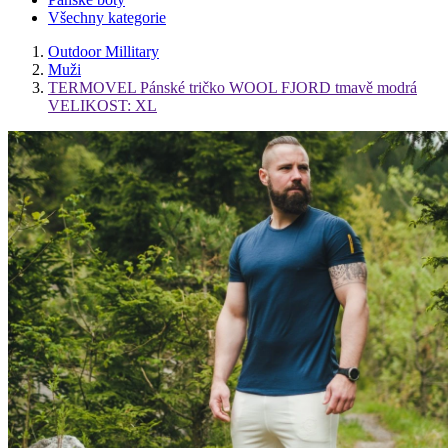
Všechny kategorie
Outdoor Millitary
Muži
TERMOVEL Pánské tričko WOOL FJORD tmavě modrá
VELIKOST: XL