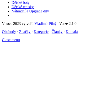
Dětské boty
Dětské tenisky
Náhradní a Upgrade díly
V roce 2023 vytvořil
Vladimír Pilný
| Verze 2.1.0
Obchody
·
Značky
·
Kategorie
·
Články
·
Kontakt
Close menu