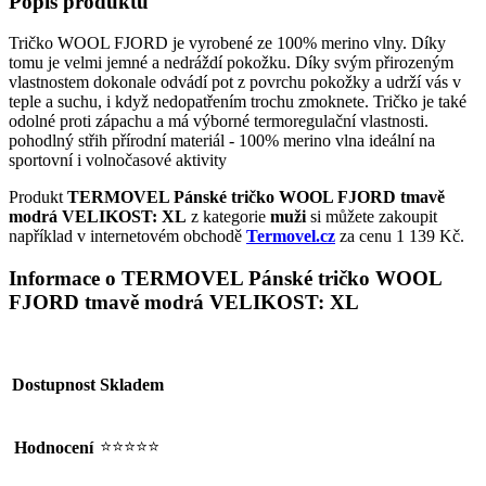
Popis produktu
Tričko WOOL FJORD je vyrobené ze 100% merino vlny. Díky
tomu je velmi jemné a nedráždí pokožku. Díky svým přirozeným
vlastnostem dokonale odvádí pot z povrchu pokožky a udrží vás v
teple a suchu, i když nedopatřením trochu zmoknete. Tričko je také
odolné proti zápachu a má výborné termoregulační vlastnosti.
pohodlný střih přírodní materiál - 100% merino vlna ideální na
sportovní i volnočasové aktivity
Produkt
TERMOVEL Pánské tričko WOOL FJORD tmavě
modrá VELIKOST: XL
z kategorie
muži
si můžete zakoupit
například v internetovém obchodě
Termovel.cz
za cenu 1 139 Kč.
Informace o TERMOVEL Pánské tričko WOOL
FJORD tmavě modrá VELIKOST: XL
Dostupnost
Skladem
⭐⭐⭐⭐⭐
Hodnocení