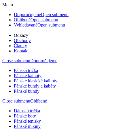
Menu
Doporučujeme
Open submenu
Oblíbené
Open submenu
Vyhledávané
Open submenu
Odkazy
Obchody
Články
Kontakt
Close submenu
Doporučujeme
Pánská trička
Pánské kalhoty
Pánské klasické kalhoty
Pánské bundy a kabáty
Pánské bundy
Close submenu
Oblíbené
Dámská trička
Pánské boty
Pánské tenisky
Pánské mikiny