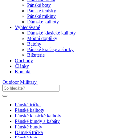
Pánské boty
Pánské tenisky
Pánské mikiny
Dámské kalhoty
Vyhledávané
Dámské klasické kalhoty
Módní doplňky
Batohy
Pánské kraťasy a šortky
Bižuterie
Obchody
Články
Kontakt
Outdoor Millitary
.
Pánská trička
Pánské kalhoty
Pánské klasické kalhoty
Pánské bundy a kabáty
Pánské bundy
Dámská trička
Pánské boty