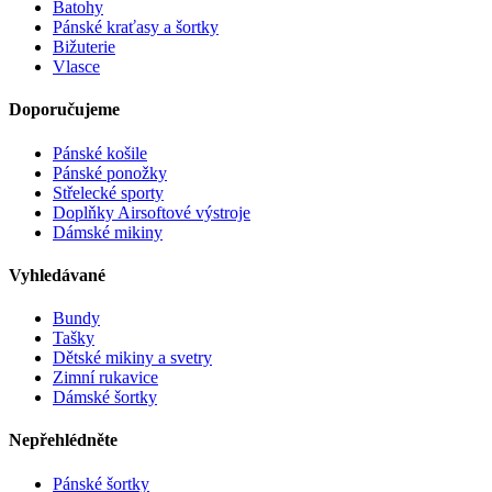
Batohy
Pánské kraťasy a šortky
Bižuterie
Vlasce
Doporučujeme
Pánské košile
Pánské ponožky
Střelecké sporty
Doplňky Airsoftové výstroje
Dámské mikiny
Vyhledávané
Bundy
Tašky
Dětské mikiny a svetry
Zimní rukavice
Dámské šortky
Nepřehlédněte
Pánské šortky