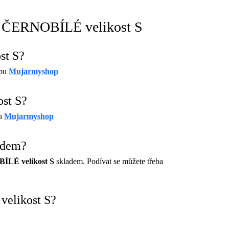
em ČERNOBÍLÉ velikost S
st S?
opu
Mujarmyshop
st S?
pu
Mujarmyshop
adem?
ÍLÉ velikost S
skladem. Podívat se můžete třeba
elikost S?