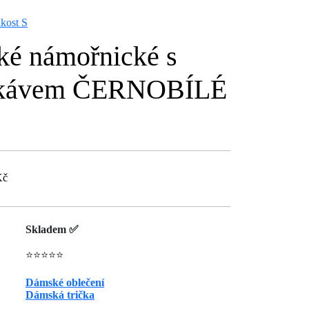
kost S
ké námořnické s
ukávem ČERNOBÍLÉ
Kč
Skladem ✅
⭐⭐⭐⭐⭐
Dámské oblečení
Dámská trička