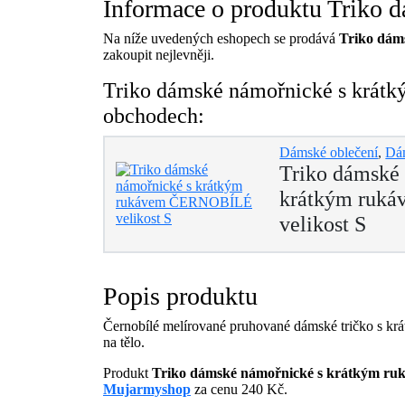
Informace o produktu Triko
Na níže uvedených eshopech se prodává
Triko dám
zakoupit nejlevněji.
Triko dámské námořnické s krátk
obchodech:
Dámské oblečení
,
Dám
Triko dámské
krátkým ruk
velikost S
Popis produktu
Černobílé melírované pruhované dámské tričko s krá
na tělo.
Produkt
Triko dámské námořnické s krátkým r
Mujarmyshop
za cenu 240 Kč.