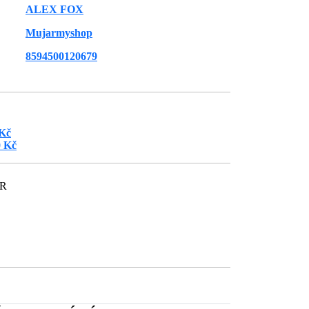
ALEX FOX
Mujarmyshop
8594500120679
 Kč
0 Kč
ČR