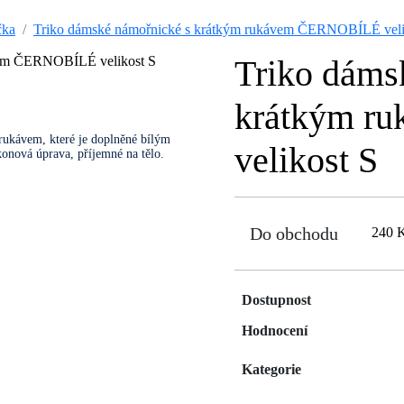
čka
Triko dámské námořnické s krátkým rukávem ČERNOBÍLÉ veli
Triko dáms
krátkým r
rukávem, které je doplněné bílým
velikost S
konová úprava, příjemné na tělo.
Do obchodu
240 
Dostupnost
Hodnocení
Kategorie