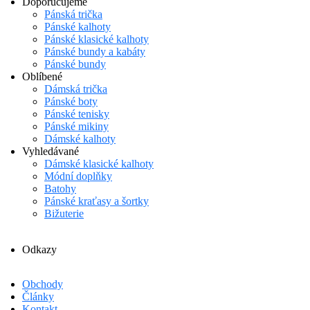
Doporučujeme
Pánská trička
Pánské kalhoty
Pánské klasické kalhoty
Pánské bundy a kabáty
Pánské bundy
Oblíbené
Dámská trička
Pánské boty
Pánské tenisky
Pánské mikiny
Dámské kalhoty
Vyhledávané
Dámské klasické kalhoty
Módní doplňky
Batohy
Pánské kraťasy a šortky
Bižuterie
Odkazy
Obchody
Články
Kontakt