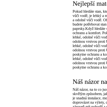
Nejlepší mat
Pokud hledáte stan, kt
vůči vodě, je lehký a 
a odolné vůči vodě. Ob
budete potřebovat stan
paprsky.Když hledáte s
ochranu a komfort. Pok
lehké, odolné vůči vod
odolnou vrstvou proti 
lehké, odolné vůči vod
odolnou vrstvou proti 
poskytne ochranu a kom
lehké, odolné vůči vod
odolnou vrstvou proti 
poskytne ochranu a ko
Náš názor na
Náš názor, na to co jsou
skvělým způsobem, jak 
je snadná instalace, m
doprovázet na výlety, 
zároveň mít pohodlí a