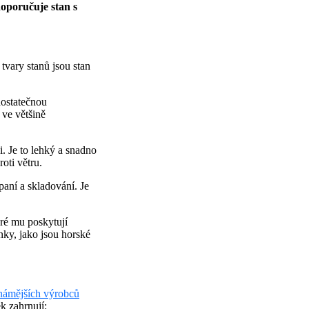
oporučuje stan s
tvary stanů jsou stan
 dostatečnou
 ve většině
i. Je to lehký a snadno
oti větru.
paní a skladování. Je
ré mu poskytují
nky, jako jsou horské
námějších výrobců
k zahrnují: