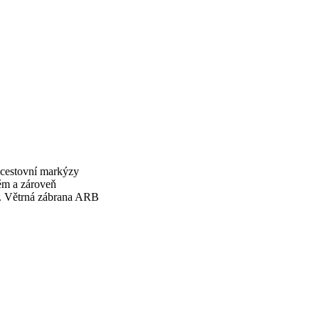
z cestovní markýzy
ěm a zároveň
m. Větrná zábrana ARB