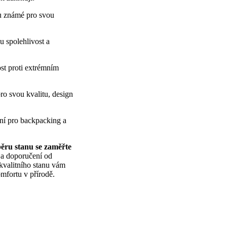
ou známé pro svou
u spolehlivost a
st proti extrémním
pro svou kvalitu, design
lní pro backpacking a
běru stanu se zaměřte
 a doporučení od
 kvalitního stanu vám
mfortu v přírodě.