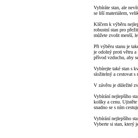
Vybíráte stan, ale neví
se liší materiálem, vel
Klíčem k výběru nejlepš
robustní stan pro přež
můžete zvolit menší, le
Při výběru stanu je ta
je odolný proti větru a
přívod vzduchu, aby se 
Vybírejte také stan s
složitelný a cestovat s 
V závěru je důležité zv
Vybírání nejlepšího sta
kolíky a cenu. Ujistěte 
snadno se s ním cestuj
Vybírání nejlepšího st
Vyberte si stan, který 