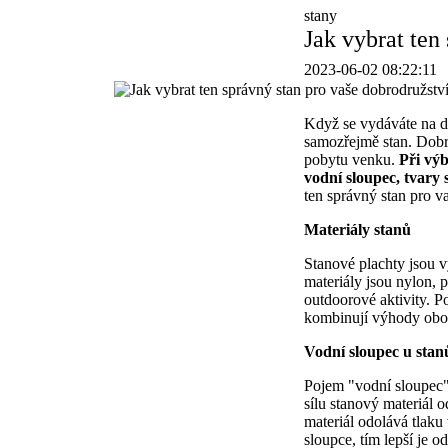
stany
Jak vybrat ten
2023-06-02 08:22:11
Když se vydáváte na do
samozřejmě stan. Dobr
pobytu venku.
Při výb
vodní sloupec, tvary
ten správný stan pro v
Materiály stanů
Stanové plachty jsou v
materiály jsou nylon, p
outdoorové aktivity. P
kombinují výhody obou
Vodní sloupec u stan
Pojem "vodní sloupec" 
sílu stanový materiál
materiál odolává tlaku
sloupce, tím lepší je od