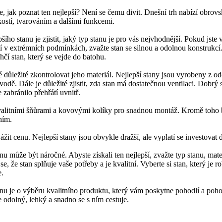
te, jak poznat ten nejlepší? Není se čemu divit. Dnešní trh nabízí obrov
ikostí, tvarováním a dalšími funkcemi.
ího stanu je zjistit, jaký typ stanu je pro vás nejvhodnější. Pokud jste 
ití v extrémních podmínkách, zvažte stan se silnou a odolnou konstrukcí.
hčí stan, který se vejde do batohu.
ké důležité zkontrolovat jeho materiál. Nejlepší stany jsou vyrobeny z o
 vodě. Dále je důležité zjistit, zda stan má dostatečnou ventilaci. Dobrý
zabránilo přehřátí uvnitř.
 kvalitními šňůrami a kovovými kolíky pro snadnou montáž. Kromě toho 
ním.
ážit cenu. Nejlepší stany jsou obvykle dražší, ale vyplatí se investovat d
nu může být náročné. Abyste získali ten nejlepší, zvažte typ stanu, materi
se, že stan splňuje vaše potřeby a je kvalitní. Vyberte si stan, který je r
e.
anu je o výběru kvalitního produktu, který vám poskytne pohodlí a poho
je odolný, lehký a snadno se s ním cestuje.