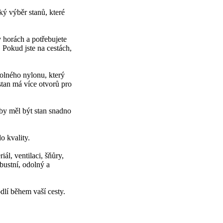
ský výběr stanů, které
v horách a potřebujete
 Pokud jste na cestách,
dolného nylonu, který
 stan má více otvorů pro
by měl být stan snadno
o kvality.
ál, ventilaci, šňůry,
obustní, odolný a
dlí během vaší cesty.