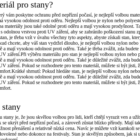
eriál pro stany?
erý vám poskytne ochranu před nepřízní počasí, je nejlepší volbou mater
má vysokou odolnost proti oděru. Nejlepší volbou je nylon nebo polyeste
a materiály jsou také odolné proti oděru a mají vysokou prodyšnost. Tak
 s odolnou vrstvou proti UV záření, aby se zabránilo poškození stanu 
tan, je třeba vzít v úvahu všechny tyto aspekty, abyste získali stan, kt
ud chcete, aby váš stan vydržel dlouho, je nejlepší volbou nylon nebo p
ě a mají vysokou odolnost proti oděru. Také je třeba zvážit, zda budete 
UV záření.Při výběru materiálu pro stan je nejlepší volbou nylon nebo po
ě a mají vysokou odolnost proti oděru. Také je důležité zvážit, zda bude
UV záření. Pokud se rozhodnete pro tento materiál, můžete si být jisti, 
fort.Krátké shrnutí: Pokud hledáte stan, je nejlepší volbou nylon nebo 
ě a mají vysokou odolnost proti oděru. Také je důležité zvážit, zda bude
UV záření. Pokud se rozhodnete pro tento materiál, můžete si být jisti, 
mfort.
 stany
 stany je, že jsou skvělou volbou pro lidi, kteří chtějí vyrazit ven a užít
se ukrýt před nepřízní počasí, a zároveň zůstat blízko přírody. Mají 
ožnost přenášení a relativně nízká cena. Navíc je můžete vzít kamkoli s
dovolené nebo dokonce na festivaly. Stan je skvělým způsobem, jak si u
 soukromí.