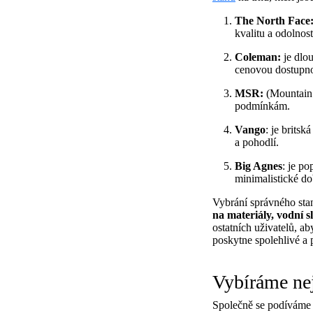
The North Face
kvalitu a odolnost
Coleman:
je dlo
cenovou dostupno
MSR:
(Mountain 
podmínkám.
Vango
: je britsk
a pohodlí.
Big Agnes
: je p
minimalistické do
Vybrání správného sta
na materiály, vodní 
ostatních uživatelů, a
poskytne spolehlivé a 
Vybíráme nej
Společně se podíváme n