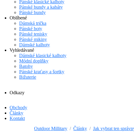
Pánské klasické kalhoty
Pánské bundy a kabáty
Pánské bundy
Oblíbené
Dámská trička
Pánské boty
Pánské tenisky
Pánské mikiny
Dámské kalhoty
Vyhledávané
Dámské klasické kalhoty
Módní doplňky
Batohy
Pánské kraťasy a šortky
Bižuterie
Odkazy
Obchody
Články
Kontakt
Outdoor Millitary
Články
Jak vybrat ten správn