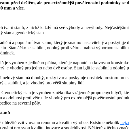
anu před deštěm, ale pro extrémnější povětrnostní podmínky se d
0 mm a více.
 tvarů stanů, z nichž každý má své výhody a nevýhody. Nejčastějšími 
vý stan a geodetický stan.
radiční a populární tvar stanu, který je snadno nastavitelný a poskytuje
tu. Stan áčko je stabilní, odolný proti větru a nabízí výbornou stabilitu
odmínek.
lů je vyroben z jediného plátna, které je napnuté na kovovou konstrukc
rý je vhodný pro jedno nebo dvě osoby. Stan iglů je stabilní a odolný pr
unelový stan má dlouhý, nízký tvar a poskytuje dostatek prostoru pro s
ý a stabilní, a je vhodný pro větší skupiny lidí.
:
Geodetický stan je vyroben z několika vzájemně propojených tyčí, kte
tu a odolnost proti větru. Je vhodný pro extrémnější povětrnostní podmí
edice na severní póly.
stanů
ké důležité vzít v úvahu renomu a kvalitu výrobce. Existuje několik
nejz
ou známí pro svou kvalitu, inovace a spolehlivost. Některé z těchto znače