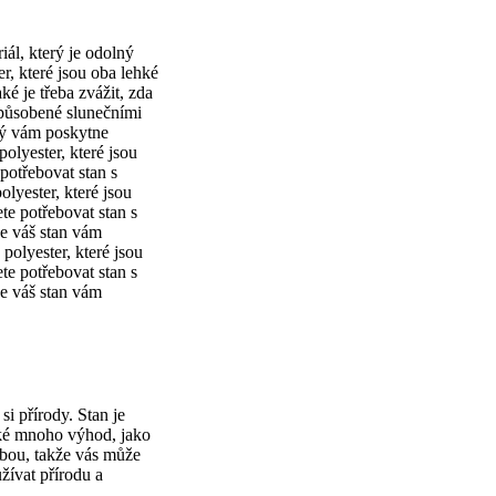
iál, který je odolný
r, které jsou oba lehké
é je třeba zvážit, zda
způsobené slunečními
erý vám poskytne
olyester, které jsou
potřebovat stan s
lyester, které jsou
te potřebovat stan s
že váš stan vám
polyester, které jsou
te potřebovat stan s
že váš stan vám
 si přírody. Stan je
také mnoho výhod, jako
ebou, takže vás může
žívat přírodu a