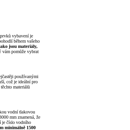
h prvků vybavení je
 pohodlí během vašeho
jako jsou materiály,
erý vám pomůže vybrat
ejčastěji používanými
ší, což je ideální pro
 těchto materiálů
jakou vodní tlakovou
m 3000 mm znamená, že
 je číslo vodního
em minimálně 1500