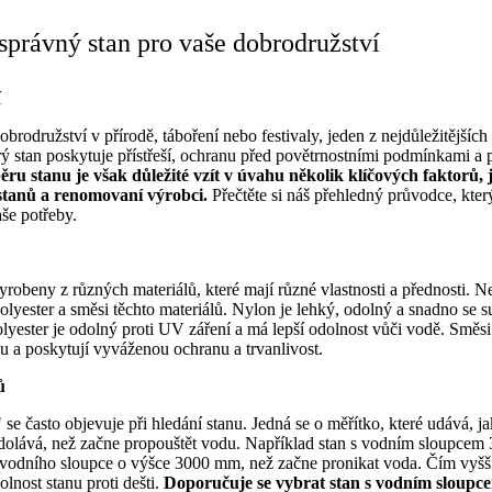
 správný stan pro vaše dobrodružství
brodružství v přírodě, táboření nebo festivaly, jeden z nejdůležitějšíc
ý stan poskytuje přístřeší, ochranu před povětrnostními podmínkami a
ěru stanu je však důležité vzít v úvahu několik klíčových faktorů, 
 stanů a renomovaní výrobci.
Přečtěte si náš přehledný průvodce, kt
aše potřeby.
yrobeny z různých materiálů, které mají různé vlastnosti a přednosti. N
olyester a směsi těchto materiálů. Nylon je lehký, odolný a snadno se su
olyester je odolný proti UV záření a má lepší odolnost vůči vodě. Směsi
 a poskytují vyváženou ochranu a trvanlivost.
ů
se často objevuje při hledání stanu. Jedná se o měřítko, které udává, 
 odolává, než začne propouštět vodu. Například stan s vodním sloupce
 vodního sloupce o výšce 3000 mm, než začne pronikat voda. Čím vyšší
olnost stanu proti dešti.
Doporučuje se vybrat stan s vodním sloupc