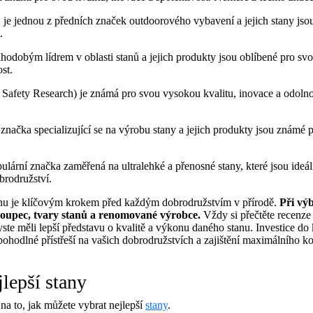
:
je jednou z předních značek outdoorového vybavení a jejich stany js
.
uhodobým lídrem v oblasti stanů a jejich produkty jsou oblíbené pro svo
st.
Safety Research) je známá pro svou vysokou kvalitu, inovace a odolno
á značka specializující se na výrobu stany a jejich produkty jsou známé 
opulární značka zaměřená na ultralehké a přenosné stany, které jsou ideá
brodružství.
nu je klíčovým krokem před každým dobrodružstvím v přírodě.
Při vý
sloupec, tvary stanů a renomované výrobce.
Vždy si přečtěte recenze
byste měli lepší představu o kvalitě a výkonu daného stanu. Investice do
pohodlné přístřeší na vašich dobrodružstvích a zajištění maximálního ko
lepší stany
a to, jak můžete vybrat nejlepší
stany
.