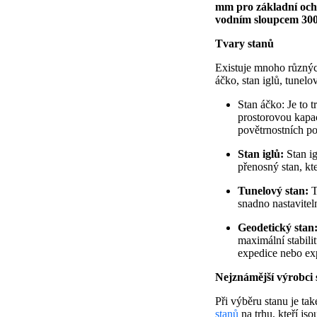
mm pro základní ochr
vodním sloupcem 300
Tvary stanů
Existuje mnoho různých
áčko, stan iglů, tunelo
Stan áčko: Je to t
prostorovou kapaci
povětrnostních p
Stan iglů:
Stan ig
přenosný stan, kte
Tunelový stan:
T
snadno nastaviteln
Geodetický stan
maximální stabili
expedice nebo exp
Nejznámější výrobci 
Při výběru stanu je ta
stanů
na trhu, kteří js