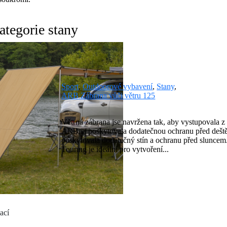
ategorie stany
Sport
,
Outdoorové vybavení
,
Stany
,
ARB Zábrana vůči větru 125
Větrná zábrana jse navržena tak, aby vystupovala 
ARB, a poskytovala dodatečnou ochranu před dešt
poskytovala dodatečný stín a ochranu před slunce
Touring je ideální pro vytvoření...
č
ací