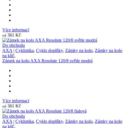
Více informací
361 Kč
od
Do obchodu
AXA
|
Cyklistika
,
Cyklo doplňky
,
Zámky na kolo
,
Zámky na kolo
na klíč
,
Zámek na kolo AXA Resolute 120/8 světle modrá
Více informací
361 Kč
od
Do obchodu
AXA
|
Cyklistika
,
Cyklo doplňky
,
Zámky na kolo
,
Zámky na kolo
na klíč
,