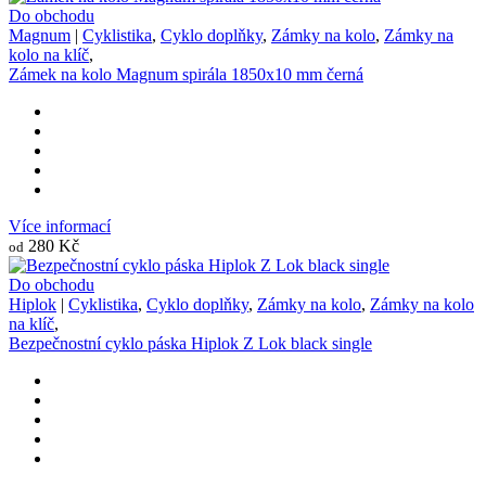
Do obchodu
Magnum
|
Cyklistika
,
Cyklo doplňky
,
Zámky na kolo
,
Zámky na
kolo na klíč
,
Zámek na kolo Magnum spirála 1850x10 mm černá
Více informací
280 Kč
od
Do obchodu
Hiplok
|
Cyklistika
,
Cyklo doplňky
,
Zámky na kolo
,
Zámky na kolo
na klíč
,
Bezpečnostní cyklo páska Hiplok Z Lok black single