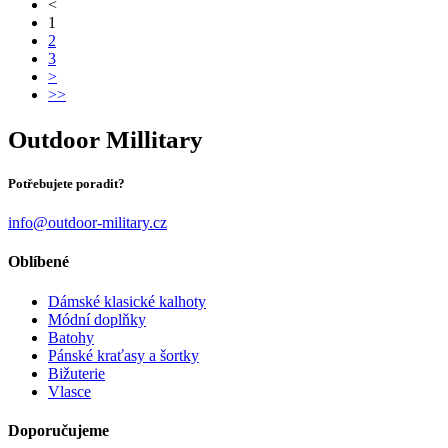
<
1
2
3
>
>>
Outdoor Millitary
Potřebujete poradit?
info@outdoor-military.cz
Oblíbené
Dámské klasické kalhoty
Módní doplňky
Batohy
Pánské kraťasy a šortky
Bižuterie
Vlasce
Doporučujeme