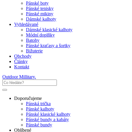
Pánské boty
Pánské tenisky
Pánské mikiny
Dámské kalhoty
Vyhledávané
Dámské klasické kalhoty
Módní doplňky
Batohy
Pánské kraťasy a šortky
Bižuterie
Obchody
Články
Kontakt
Outdoor Millitary
.
Doporučujeme
Pánská trička
Pánské kalhoty
Pánské klasické kalhoty
Pánské bundy a kabáty
Pánské bundy
Oblíbené