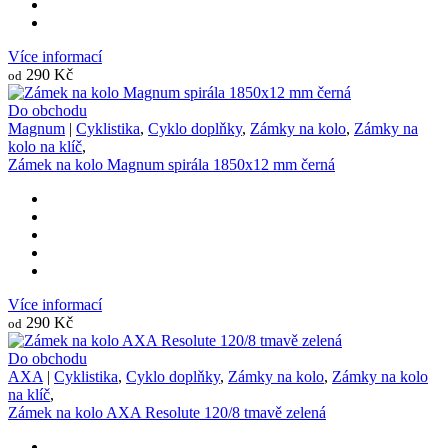
Více informací
290 Kč
od
Do obchodu
Magnum
|
Cyklistika
,
Cyklo doplňky
,
Zámky na kolo
,
Zámky na
kolo na klíč
,
Zámek na kolo Magnum spirála 1850x12 mm černá
Více informací
290 Kč
od
Do obchodu
AXA
|
Cyklistika
,
Cyklo doplňky
,
Zámky na kolo
,
Zámky na kolo
na klíč
,
Zámek na kolo AXA Resolute 120/8 tmavě zelená