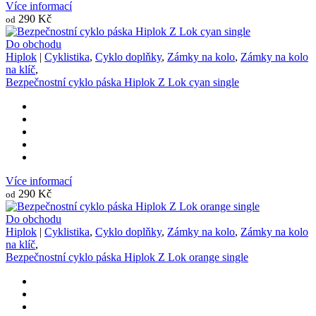
Více informací
290 Kč
od
Do obchodu
Hiplok
|
Cyklistika
,
Cyklo doplňky
,
Zámky na kolo
,
Zámky na kolo
na klíč
,
Bezpečnostní cyklo páska Hiplok Z Lok cyan single
Více informací
290 Kč
od
Do obchodu
Hiplok
|
Cyklistika
,
Cyklo doplňky
,
Zámky na kolo
,
Zámky na kolo
na klíč
,
Bezpečnostní cyklo páska Hiplok Z Lok orange single