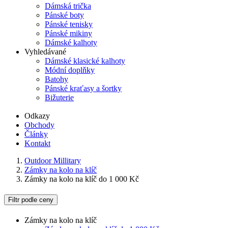
Dámská trička
Pánské boty
Pánské tenisky
Pánské mikiny
Dámské kalhoty
Vyhledávané
Dámské klasické kalhoty
Módní doplňky
Batohy
Pánské kraťasy a šortky
Bižuterie
Odkazy
Obchody
Články
Kontakt
Outdoor Millitary
Zámky na kolo na klíč
Zámky na kolo na klíč do 1 000 Kč
Filtr podle ceny
Zámky na kolo na klíč