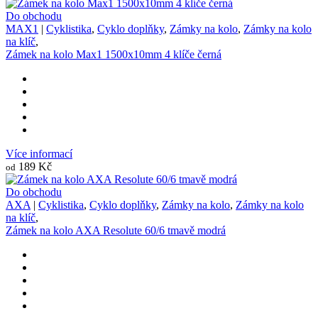
Do obchodu
MAX1
|
Cyklistika
,
Cyklo doplňky
,
Zámky na kolo
,
Zámky na kolo
na klíč
,
Zámek na kolo Max1 1500x10mm 4 klíče černá
Více informací
189 Kč
od
Do obchodu
AXA
|
Cyklistika
,
Cyklo doplňky
,
Zámky na kolo
,
Zámky na kolo
na klíč
,
Zámek na kolo AXA Resolute 60/6 tmavě modrá