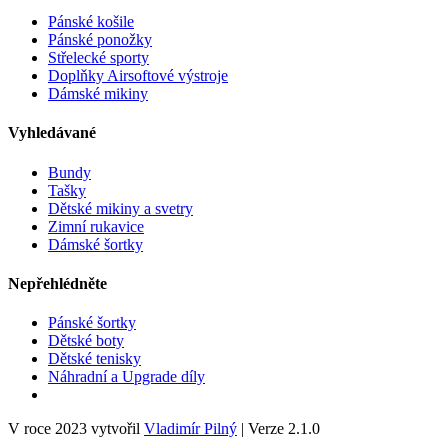
Pánské košile
Pánské ponožky
Střelecké sporty
Doplňky Airsoftové výstroje
Dámské mikiny
Vyhledávané
Bundy
Tašky
Dětské mikiny a svetry
Zimní rukavice
Dámské šortky
Nepřehlédněte
Pánské šortky
Dětské boty
Dětské tenisky
Náhradní a Upgrade díly
V roce 2023 vytvořil
Vladimír Pilný
| Verze 2.1.0