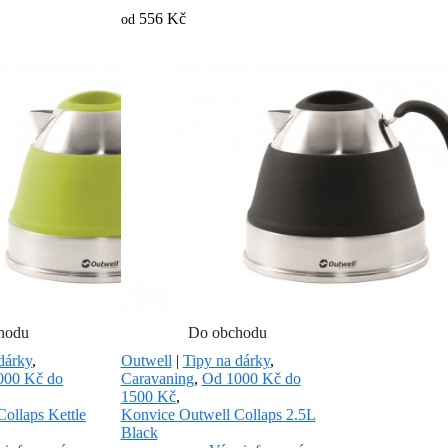
556 Kč
od
hodu
Do obchodu
dárky
,
Outwell
|
Tipy na dárky
,
000 Kč do
Caravaning
,
Od 1000 Kč do
1500 Kč
,
ollaps Kettle
Konvice Outwell Collaps 2.5L
Black