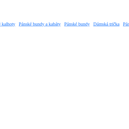
é kalhoty
Pánské bundy a kabáty
Pánské bundy
Dámská trička
Pán