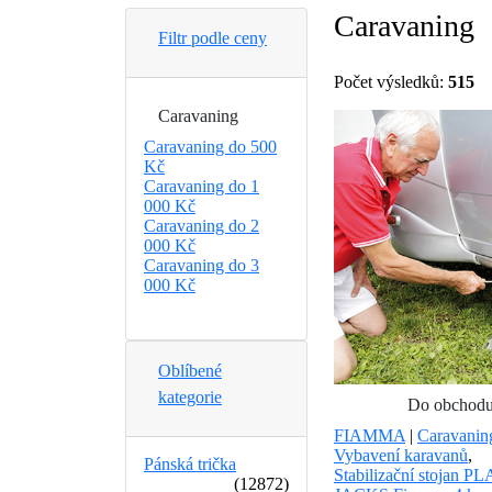
Caravaning
Filtr podle ceny
Počet výsledků:
515
Caravaning
Caravaning do 500
Kč
Caravaning do 1
000 Kč
Caravaning do 2
000 Kč
Caravaning do 3
000 Kč
Oblíbené
kategorie
Do obchod
FIAMMA
|
Caravanin
Vybavení karavanů
,
Pánská trička
Stabilizační stojan P
(12872)