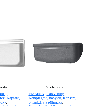
hodu
Do obchodu
aning
,
FIAMMA
|
Caravaning
,
tek
,
Kapsáře,
Kempingový nábytek
,
Kapsáře,
ádky
,
organizéry a přihrádky
,