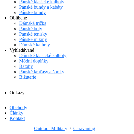
Pánské klasické kalhoty
Pánské bundy a kabáty
Pánské bundy
Oblíbené
Dámská trička
Pánské boty
Pánské tenisky
Pánské mikiny
Dámské kalhoty
Vyhledávané
Dámské klasické kalhoty
Módní doplňky
Batohy
Pánské kraťasy a šortky
Bižuterie
Odkazy
Obchody
Články
Kontakt
Outdoor Millitary
Caravaning