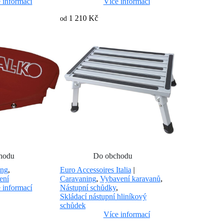
 informací
Více informací
1 210 Kč
od
hodu
Do obchodu
ing
,
Euro Accessoires Italia
|
ení
Caravaning
,
Vybavení karavanů
,
 informací
Nástupní schůdky
,
Skládací nástupní hliníkový
schůdek
Více informací