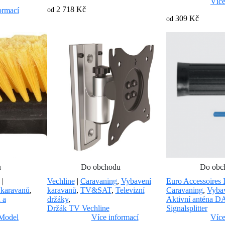
Více
2 718 Kč
ormací
od
309 Kč
od
u
Do obchodu
Do obc
|
Vechline
|
Caravaning
,
Vybavení
Euro Accessoires I
 karavanů
,
karavanů
,
TV&SAT
,
Televizní
Caravaning
,
Vybav
 a
držáky
,
Aktivní anténa 
Držák TV Vechline
Signalsplitter
 Model
Více informací
Více