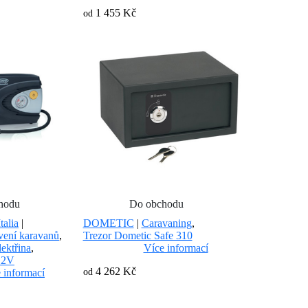
1 455 Kč
od
hodu
Do obchodu
talia
|
DOMETIC
|
Caravaning
,
ení karavanů
,
Trezor Dometic Safe 310
lektřina
,
Více informací
12V
4 262 Kč
 informací
od