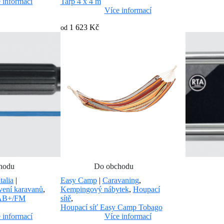
 informací
Tarp 4 x 4 m
Více informací
1 623 Kč
od
hodu
Do obchodu
talia
|
Easy Camp
|
Caravaning
,
ení karavanů
,
Kempingový nábytek
,
Houpací
DAB+/FM
sítě
,
Houpací síť Easy Camp Tobago
 informací
Více informací