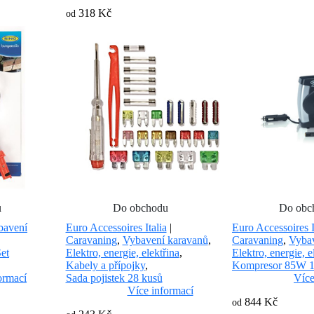
318 Kč
od
u
Do obchodu
Do obc
bavení
Euro Accessoires Italia
|
Euro Accessoires I
Caravaning
,
Vybavení karavanů
,
Caravaning
,
Vybav
et
Elektro, energie, elektřina
,
Elektro, energie, e
Kabely a přípojky
,
Kompresor 85W 
ormací
Sada pojistek 28 kusů
Více
Více informací
844 Kč
od