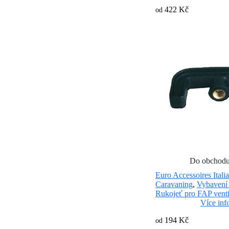
422 Kč
od
Do obchod
Euro Accessoires Italia
Caravaning
,
Vybavení 
Rukojeť pro FAP venti
Více inf
194 Kč
od