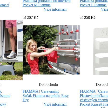
Praktická přihrádka do interiéru
Praktická přihrádk
ormací
Pocket M Fiamma
Pocket L Fiamma
Více informací
Více
207 Kč
258 Kč
od
od
u
Do obchodu
Do obc
g
,
FIAMMA
|
Caravaning
,
FIAMMA
|
Carav
ástupní
Sušák Fiamma na prádlo Easy
Plastová polička n
Dry
vestavných chem
tový
Více informací
Pocket Kassett F