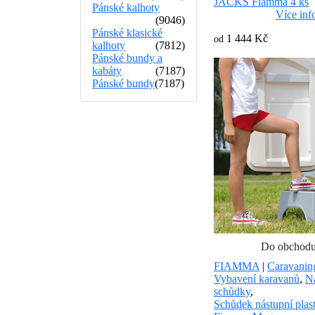
JACKS Fiamma 4 ks
Pánské kalhoty
Více inf
(9046)
Pánské klasické
1 444 Kč
od
kalhoty
(7812)
Pánské bundy a
kabáty
(7187)
Pánské bundy
(7187)
Do obchod
FIAMMA
|
Caravanin
Vybavení karavanů
,
N
schůdky
,
Schůdek nástupní plas