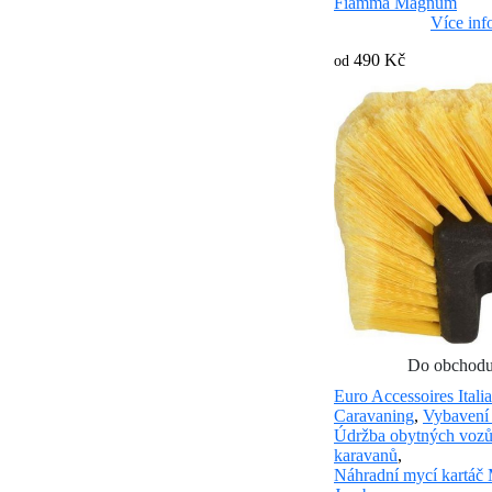
Fiamma Magnum
Více inf
490 Kč
od
Do obchod
Euro Accessoires Italia
Caravaning
,
Vybavení
Údržba obytných vozů
karavanů
,
Náhradní mycí kartáč