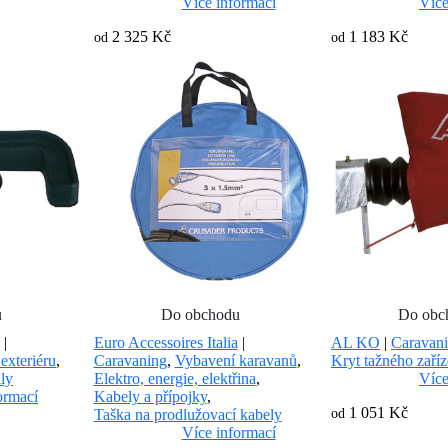
Více informací
Více
2 325 Kč
1 183 Kč
od
od
u
Do obchodu
Do obc
|
Euro Accessoires Italia
|
AL KO
|
Caravan
exteriéru
,
Caravaning
,
Vybavení karavanů
,
Kryt tažného zaříz
ly
Elektro, energie, elektřina
,
Více
ormací
Kabely a přípojky
,
1 051 Kč
Taška na prodlužovací kabely
od
Více informací