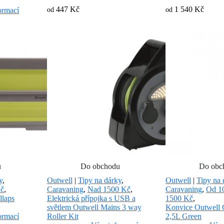
447 Kč
1 540 Kč
ormací
od
od
u
Do obchodu
Do obc
y
,
Outwell
|
Tipy na dárky
,
Outwell
|
Tipy na 
Kč
,
Caravaning
,
Nad 1500 Kč
,
Caravaning
,
Od 1
llaps
Elektrická přípojka s USB a
1500 Kč
,
světlem Outwell Mains 3 way
Konvice Outwell C
ormací
Roller Kit
2,5L Green