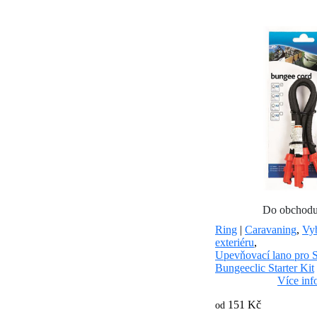
Do obchod
Ring
|
Caravaning
,
Vy
exteriéru
,
Upevňovací lano pro S
Bungeeclic Starter Kit
Více inf
151 Kč
od