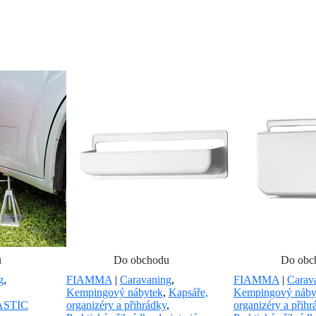
u
Do obchodu
Do obc
g
,
FIAMMA
|
Caravaning
,
FIAMMA
|
Carav
Kempingový nábytek
,
Kapsáře,
Kempingový náby
LASTIC
organizéry a přihrádky
,
organizéry a přihr