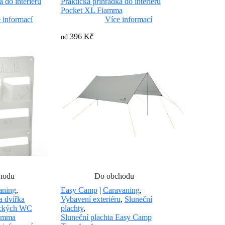
a do interiéru
Praktická přihrádka do interiéru
Pocket XL Fiamma
 informací
Více informací
396 Kč
od
hodu
Do obchodu
aning
,
Easy Camp
|
Caravaning
,
a dvířka
Vybavení exteriéru
,
Sluneční
ických WC
plachty
,
iamma
Sluneční plachta Easy Camp