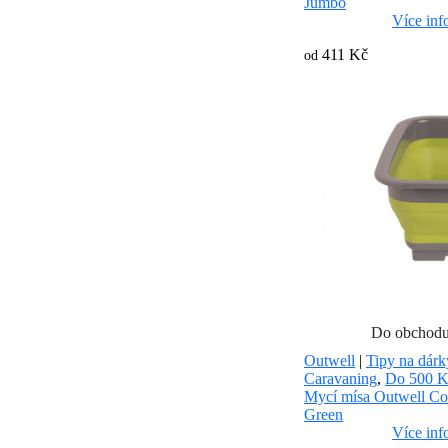
Jumbo
Více inf
411 Kč
od
Do obchod
Outwell
|
Tipy na dárk
Caravaning
,
Do 500 
Mycí mísa Outwell Co
Green
Více inf