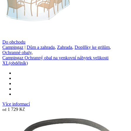
Do obchodu
Campingaz
|
Dům a zahrada
,
Zahrada
,
Doplňky ke grilům
,
Ochranné obaly
,
Campingaz Ochranný obal na venkovní nábytek velikosti
XL(obdélník)
Více informací
1 729 Kč
od