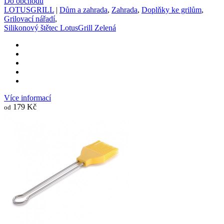
Do obchodu
LOTUSGRILL
|
Dům a zahrada
,
Zahrada
,
Doplňky ke grilům
,
Grilovací nářadí
,
Silikonový štětec LotusGrill Zelená
Více informací
179 Kč
od