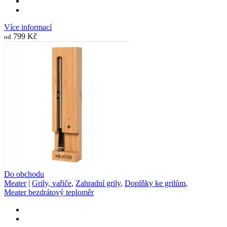
Více informací
799 Kč
od
Do obchodu
Meater
|
Grily, vařiče
,
Zahradní grily
,
Doplňky ke grilům
,
Meater bezdrátový teploměr