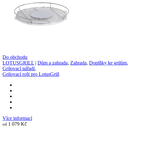
Do obchodu
LOTUSGRILL
|
Dům a zahrada
,
Zahrada
,
Doplňky ke grilům
,
Grilovací nářadí
,
Grilovací rošt pro LotusGrill
Více informací
1 079 Kč
od