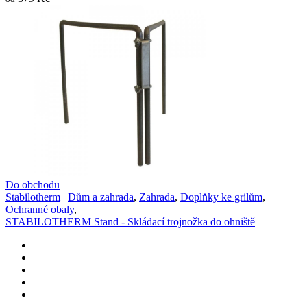
Do obchodu
Stabilotherm
|
Dům a zahrada
,
Zahrada
,
Doplňky ke grilům
,
Ochranné obaly
,
STABILOTHERM Stand - Skládací trojnožka do ohniště