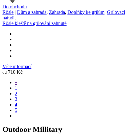
Do obchodu
Rösle
|
Dům a zahrada
,
Zahrada
,
Doplňky ke grilům
,
Grilovací
nářadí
,
Rösle kleště na grilování zahnuté
Více informací
710 Kč
od
«
1
2
3
4
5
Outdoor Millitary