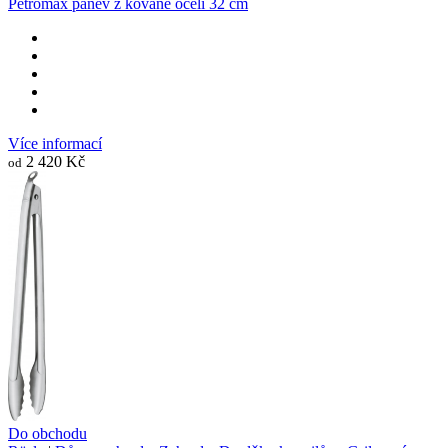
Petromax pánev z kované oceli 32 cm
Více informací
2 420 Kč
od
Do obchodu