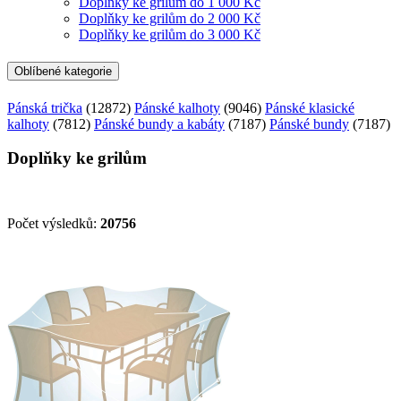
Doplňky ke grilům do 1 000 Kč
Doplňky ke grilům do 2 000 Kč
Doplňky ke grilům do 3 000 Kč
Oblíbené kategorie
Pánská trička
(12872)
Pánské kalhoty
(9046)
Pánské klasické
kalhoty
(7812)
Pánské bundy a kabáty
(7187)
Pánské bundy
(7187)
Doplňky ke grilům
Počet výsledků:
20756