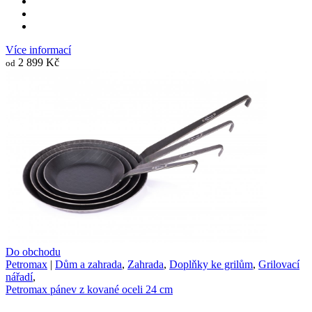
Více informací
2 899 Kč
od
Do obchodu
Petromax
|
Dům a zahrada
,
Zahrada
,
Doplňky ke grilům
,
Grilovací
nářadí
,
Petromax pánev z kované oceli 24 cm