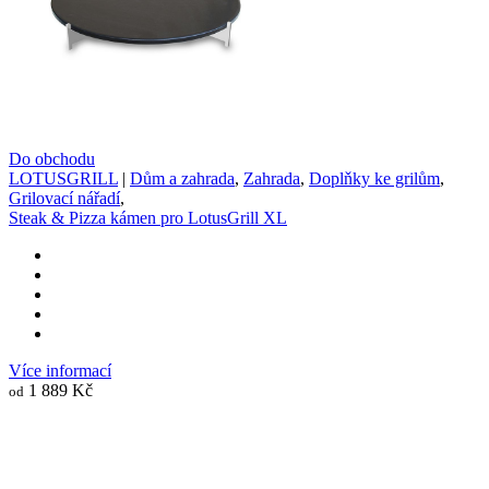
Do obchodu
LOTUSGRILL
|
Dům a zahrada
,
Zahrada
,
Doplňky ke grilům
,
Grilovací nářadí
,
Steak & Pizza kámen pro LotusGrill XL
Více informací
1 889 Kč
od