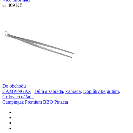
409 Kč
od
Do obchodu
CAMPINGAZ
|
Dům a zahrada
,
Zahrada
,
Doplňky ke grilům
,
Grilovací nářadí
,
Campingaz Premium BBQ Pinzeta