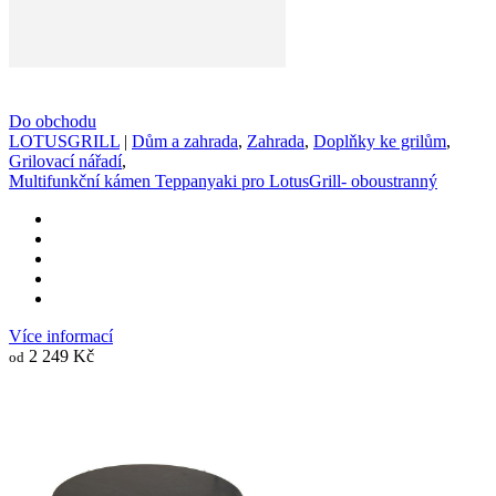
Do obchodu
LOTUSGRILL
|
Dům a zahrada
,
Zahrada
,
Doplňky ke grilům
,
Grilovací nářadí
,
Multifunkční kámen Teppanyaki pro LotusGrill- oboustranný
Více informací
2 249 Kč
od