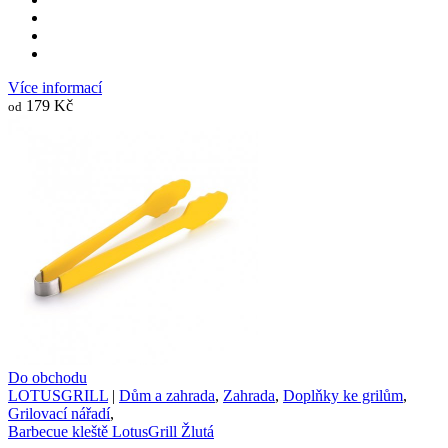
Více informací
179 Kč
od
Do obchodu
LOTUSGRILL
|
Dům a zahrada
,
Zahrada
,
Doplňky ke grilům
,
Grilovací nářadí
,
Barbecue kleště LotusGrill Žlutá