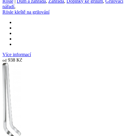
Rösle
|
Dům a zahrada
,
Zahrada
,
Doplňky ke grilům
,
Grilovací
nářadí
,
Rösle kleště na grilování
Více informací
938 Kč
od