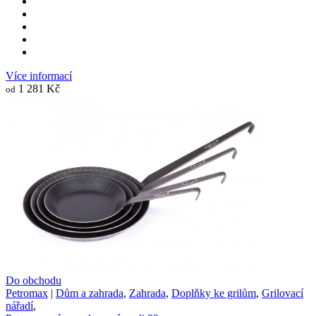
Více informací
1 281 Kč
od
Do obchodu
Petromax
|
Dům a zahrada
,
Zahrada
,
Doplňky ke grilům
,
Grilovací
nářadí
,