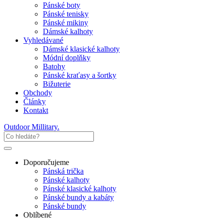
Pánské boty
Pánské tenisky
Pánské mikiny
Dámské kalhoty
Vyhledávané
Dámské klasické kalhoty
Módní doplňky
Batohy
Pánské kraťasy a šortky
Bižuterie
Obchody
Články
Kontakt
Outdoor Millitary
.
Doporučujeme
Pánská trička
Pánské kalhoty
Pánské klasické kalhoty
Pánské bundy a kabáty
Pánské bundy
Oblíbené