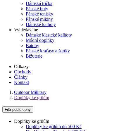
Dámská trička
Pánské boty
Pánské tenisky
Pánské mikiny
Dámské kalhoty
Vyhledávané
Dámské klasické kalhoty
Módní doplňky
Batohy
Pánské kraťasy a šortky
Bižuterie
Odkazy
Obchody
Články
Kontakt
Outdoor Millitary
Doplňky ke grilům
Filtr podle ceny
Doplňky ke grilům
Doplňky ke grilům do 500 Kč