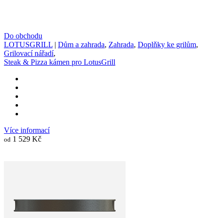
Do obchodu
LOTUSGRILL
|
Dům a zahrada
,
Zahrada
,
Doplňky ke grilům
,
Grilovací nářadí
,
Steak & Pizza kámen pro LotusGrill
Více informací
1 529 Kč
od