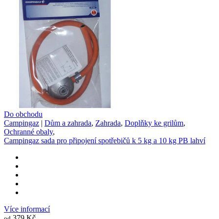
Do obchodu
Campingaz
|
Dům a zahrada
,
Zahrada
,
Doplňky ke grilům
,
Ochranné obaly
,
Campingaz sada pro připojení spotřebičů k 5 kg a 10 kg PB lahví
Více informací
379 Kč
od