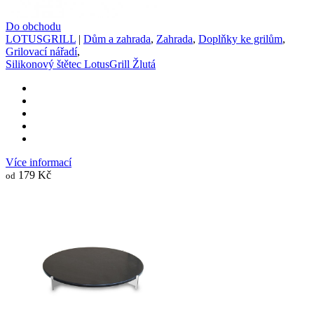
Do obchodu
LOTUSGRILL
|
Dům a zahrada
,
Zahrada
,
Doplňky ke grilům
,
Grilovací nářadí
,
Silikonový štětec LotusGrill Žlutá
Více informací
179 Kč
od