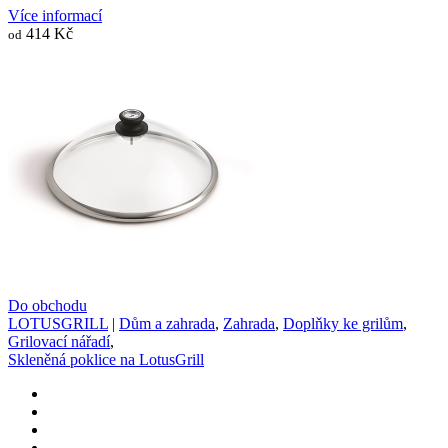
Více informací
414 Kč
od
Do obchodu
LOTUSGRILL
|
Dům a zahrada
,
Zahrada
,
Doplňky ke grilům
,
Grilovací nářadí
,
Skleněná poklice na LotusGrill