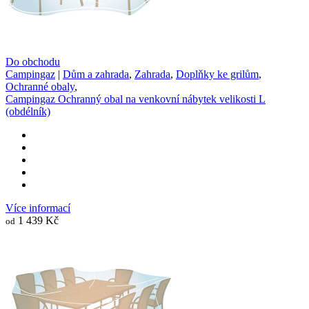
Do obchodu
Campingaz
|
Dům a zahrada
,
Zahrada
,
Doplňky ke grilům
,
Ochranné obaly
,
Campingaz Ochranný obal na venkovní nábytek velikosti L
(obdélník)
Více informací
1 439 Kč
od