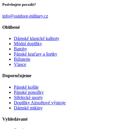
Potřebujete poradit?
info@outdoor-military.cz
Oblíbené
Dámské klasické kalhoty
Módní doplňky
Batohy
Pánské kraťasy a šortky
Bižuterie
Vlasce
Doporučujeme
Pánské košile
Pánské ponožky
Střelecké sporty
Doplňky Airsoftové výstroje
Dámské mikiny
Vyhledávané