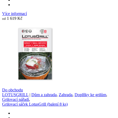
Více informací
1 619 Kč
od
Do obchodu
LOTUSGRILL
|
Dům a zahrada
,
Zahrada
,
Doplňky ke grilům
,
Grilovací nářadí
,
Grilovací sáček LotusGrill (balení 8 ks)