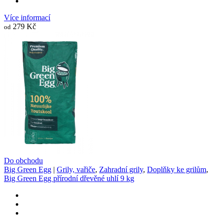
Více informací
279 Kč
od
Do obchodu
Big Green Egg
|
Grily, vařiče
,
Zahradní grily
,
Doplňky ke grilům
,
Big Green Egg přírodní dřevěné uhlí 9 kg