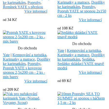
Karimatky a matrace
,
Doplňky
ke karimatkám
,
Popruhy
,
ke karimatkám
,
Popruhy
,
Řemínek YATE s přezkou
Popruh YATE se sponou 2x150
Více informací
cm - 2 ks
34 Kč
Více informací
od
108 Kč
od
Do obchodu
Do obchodu
Yate
|
Kempování a turistika
,
Yate
|
Kempování a turistika
,
Karimatky a matrace
,
Doplňky
Karimatky a matrace
,
Doplňky
ke karimatkám
,
Sedátka
,
ke karimatkám
,
Popruhy
,
Sedátko skládací YATE tmavě
Popruh YATE s kovovou
modrá
sponou 2,5x200 cm - 2 ks -
Více informací
mix barev
69 Kč
Více informací
od
209 Kč
od