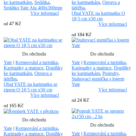
ke karimatkám
,
Sedátka
,
ke karimatkám
,
Oprava a
Sedátko Yate Alu 400x300mm
údržba
,
Více informací
Obal YATE na karimatku O
18,5 cm x50 cm
47 Kč
od
Více informací
184 Kč
od
Do obchodu
Do obchodu
Yate
|
Kempování a turistika
,
Yate
|
Kempování a turistika
,
Karimatky a matrace
,
Doplňky
Karimatky a matrace
,
Doplňky
ke karimatkám
,
Oprava a
ke karimatkám
,
Popruhy
,
údržba
,
Stahovací gumička s logem
Obal YATE na karimatku se
Yate
zipem O 18,5 cm x50 cm
Více informací
Více informací
24 Kč
od
165 Kč
od
Do obchodu
Do obchodu
Yate
|
Kempování a turistika
,
Yate
|
Kempování a turistika
,
Karimatky a matrace
,
Doplňky