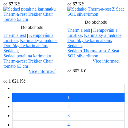
67 Kč
67 Kč
od
od
Do obchodu
Do obchodu
Therm a rest
|
Kempování a
Therm a rest
|
Kempování a
turistika
,
Karimatky a matrace
,
turistika
,
Karimatky a matrace
,
Doplňky ke karimatkám
,
Doplňky ke karimatkám
,
Sedátka
,
Sedátka
,
Sedátko Therm-a-rest Z Seat
Sedací potah na karimatku
SOL silver/limon
Therm-a-rest Trekker Chair
Více informací
tomato 63 cm
807 Kč
Více informací
od
1 821 Kč
od
«
1
2
3
4