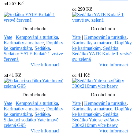
267 Kč
od
290 Kč
od
Do obchodu
Do obchodu
Yate
|
Kempování a turistika
,
Yate
|
Kempování a turistika
,
Karimatky a matrace
,
Doplňky
Karimatky a matrace
,
Doplňky
ke karimatkám
,
Sedátka
,
ke karimatkám
,
Sedátka
,
Sedátko YATE Kulaté 1 vrstvé
Sedátko YATE Kulaté 1 vrstvé
červená
sv. zelená
Více informací
Více informací
41 Kč
41 Kč
od
od
Do obchodu
Do obchodu
Yate
|
Kempování a turistika
,
Yate
|
Kempování a turistika
,
Karimatky a matrace
,
Doplňky
Karimatky a matrace
,
Doplňky
ke karimatkám
,
Sedátka
,
ke karimatkám
,
Sedátka
,
Skládací sedátko Yate tmavě
Sedátko Yate se zvířátky
zelená G95
300x210mm více barev
Více informací
Více informací