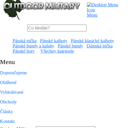
Menu
Pánská trička
Pánské kalhoty
Pánské klasické kalhoty
Pánské bundy a kabáty
Pánské bundy
Dámská trička
Pánské boty
Všechny kategorie
Menu
Doporučujeme
Oblíbené
Vyhledávané
Obchody
Články
Kontakt