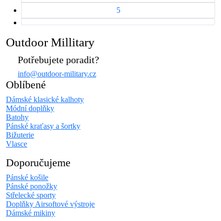
5
Outdoor Millitary
Potřebujete poradit?
info@outdoor-military.cz
Oblíbené
Dámské klasické kalhoty
Módní doplňky
Batohy
Pánské kraťasy a šortky
Bižuterie
Vlasce
Doporučujeme
Pánské košile
Pánské ponožky
Střelecké sporty
Doplňky Airsoftové výstroje
Dámské mikiny