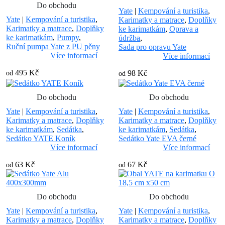
Do obchodu
Yate
|
Kempování a turistika
,
Yate
|
Kempování a turistika
,
Karimatky a matrace
,
Doplňky
Karimatky a matrace
,
Doplňky
ke karimatkám
,
Oprava a
ke karimatkám
,
Pumpy
,
údržba
,
Ruční pumpa Yate z PU pěny
Sada pro opravu Yate
Více informací
Více informací
495 Kč
98 Kč
od
od
Do obchodu
Do obchodu
Yate
|
Kempování a turistika
,
Yate
|
Kempování a turistika
,
Karimatky a matrace
,
Doplňky
Karimatky a matrace
,
Doplňky
ke karimatkám
,
Sedátka
,
ke karimatkám
,
Sedátka
,
Sedátko YATE Koník
Sedátko Yate EVA černé
Více informací
Více informací
63 Kč
67 Kč
od
od
Do obchodu
Do obchodu
Yate
|
Kempování a turistika
,
Yate
|
Kempování a turistika
,
Karimatky a matrace
,
Doplňky
Karimatky a matrace
,
Doplňky